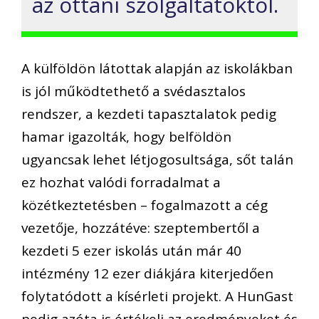
az ottani szolgáltatóktól.
A külföldön látottak alapján az iskolákban
is jól működtethető a svédasztalos
rendszer, a kezdeti tapasztalatok pedig
hamar igazolták, hogy belföldön
ugyancsak lehet létjogosultsága, sőt talán
ez hozhat valódi forradalmat a
közétkeztetésben – fogalmazott a cég
vezetője, hozzátéve: szeptembertől a
kezdeti 5 ezer iskolás után már 40
intézmény 12 ezer diákjára kiterjedően
folytatódott a kísérleti projekt. A HunGast