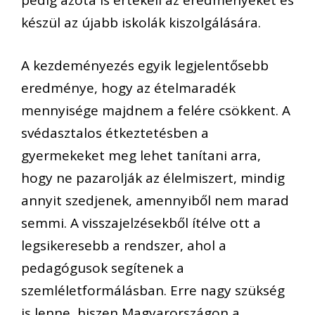
pedig azóta is értékeli az eredményeket és
készül az újabb iskolák kiszolgálására.
A kezdeményezés egyik legjelentősebb
eredménye, hogy az ételmaradék
mennyisége majdnem a felére csökkent. A
svédasztalos étkeztetésben a
gyermekeket meg lehet tanítani arra,
hogy ne pazarolják az élelmiszert, mindig
annyit szedjenek, amennyiből nem marad
semmi. A visszajelzésekből ítélve ott a
legsikeresebb a rendszer, ahol a
pedagógusok segítenek a
szemléletformálásban. Erre nagy szükség
is lenne, hiszen Magyarországon a