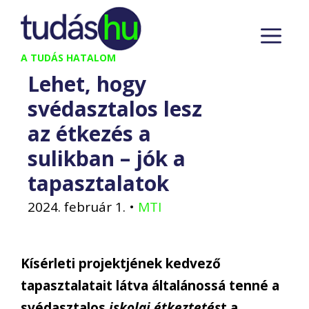
Kilépés
M
a
tartalomba
A TUDÁS HATALOM
Lehet, hogy
svédasztalos lesz
az étkezés a
sulikban – jók a
tapasztalatok
2024. február 1.
•
MTI
Kísérleti projektjének kedvező
tapasztalatait látva általánossá tenné a
svédasztalos
iskolai étkeztetés
t a