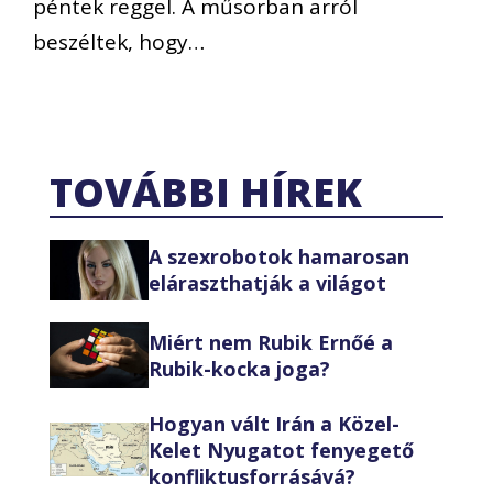
péntek reggel. A műsorban arról
beszéltek, hogy…
TOVÁBBI HÍREK
A szexrobotok hamarosan
eláraszthatják a világot
Miért nem Rubik Ernőé a
Rubik-kocka joga?
Hogyan vált Irán a Közel-
Kelet Nyugatot fenyegető
konfliktusforrásává?