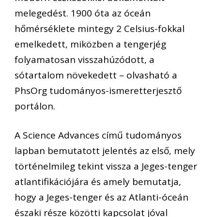
melegedést. 1900 óta az óceán
hőmérséklete mintegy 2 Celsius-fokkal
emelkedett, miközben a tengerjég
folyamatosan visszahúzódott, a
sótartalom növekedett – olvasható a
PhsOrg tudományos-ismeretterjesztő
portálon.
A Science Advances című tudományos
lapban bemutatott jelentés az első, mely
történelmileg tekint vissza a Jeges-tenger
atlantifikációjára és amely bemutatja,
hogy a Jeges-tenger és az Atlanti-óceán
északi része közötti kapcsolat jóval