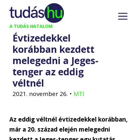
Kilépés
M
a
tartalomba
A TUDÁS HATALOM
Évtizedekkel
korábban kezdett
melegedni a Jeges-
tenger az eddig
véltnél
2021. november 26.
•
MTI
Az eddig véltnél évtizedekkel korábban,
már a 20. század elején melegedni
kezdett a Jeges-tenger egy kutatás