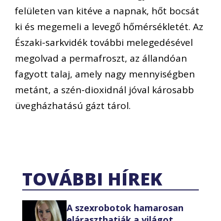
felületen van kitéve a napnak, hőt bocsát
ki és megemeli a levegő hőmérsékletét. Az
Északi-sarkvidék további melegedésével
megolvad a permafroszt, az állandóan
fagyott talaj, amely nagy mennyiségben
metánt, a szén-dioxidnál jóval károsabb
üvegházhatású gázt tárol.
TOVÁBBI HÍREK
A szexrobotok hamarosan
eláraszthatják a világot