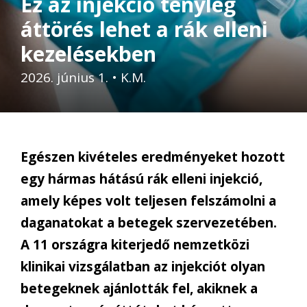
Ez az injekció tényleg
áttörés lehet a rák elleni
kezelésekben
2026. június 1.
•
K.M.
Egészen kivételes eredményeket hozott
egy hármas hátású rák elleni injekció,
amely képes volt teljesen felszámolni a
daganatokat a betegek szervezetében.
A 11 országra kiterjedő nemzetközi
klinikai vizsgálatban az injekciót olyan
betegeknek ajánlották fel, akiknek a