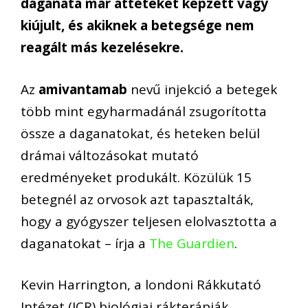
daganata már áttéteket képzett vagy
kiújult, és akiknek a betegsége nem
reagált más kezelésekre.
Az
amivantamab
nevű injekció a betegek
több mint egyharmadánál zsugorította
össze a daganatokat, és heteken belül
drámai változásokat mutató
eredményeket produkált. Közülük 15
betegnél az orvosok azt tapasztalták,
hogy a gyógyszer teljesen elolvasztotta a
daganatokat – írja a
The Guardien
.
Kevin Harrington, a londoni Rákkutató
Intézet (ICR) biológiai rákterápiák