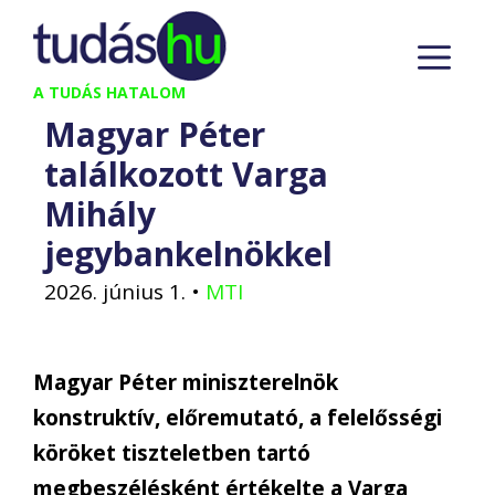
Kilépés
M
a
tartalomba
A TUDÁS HATALOM
Magyar Péter
találkozott Varga
Mihály
jegybankelnökkel
2026. június 1.
•
MTI
Magyar Péter miniszterelnök
konstruktív, előremutató, a felelősségi
köröket tiszteletben tartó
megbeszélésként értékelte a Varga