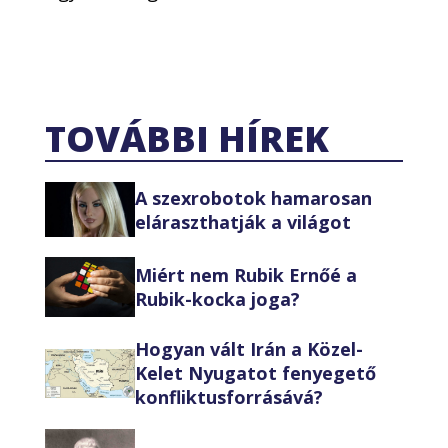
TOVÁBBI HÍREK
A szexrobotok hamarosan
eláraszthatják a világot
Miért nem Rubik Ernőé a
Rubik-kocka joga?
Hogyan vált Irán a Közel-
Kelet Nyugatot fenyegető
konfliktusforrásává?