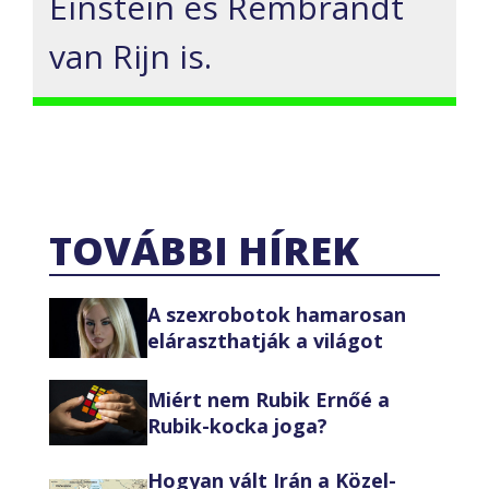
Einstein és Rembrandt
van Rijn is.
TOVÁBBI HÍREK
A szexrobotok hamarosan
eláraszthatják a világot
Miért nem Rubik Ernőé a
Rubik-kocka joga?
Hogyan vált Irán a Közel-