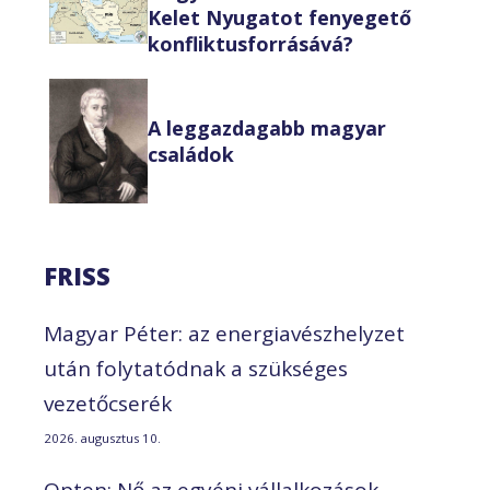
Kelet Nyugatot fenyegető
konfliktusforrásává?
A leggazdagabb magyar
családok
FRISS
Magyar Péter: az energiavészhelyzet
után folytatódnak a szükséges
vezetőcserék
2026. augusztus 10.
Opten: Nő az egyéni vállalkozások