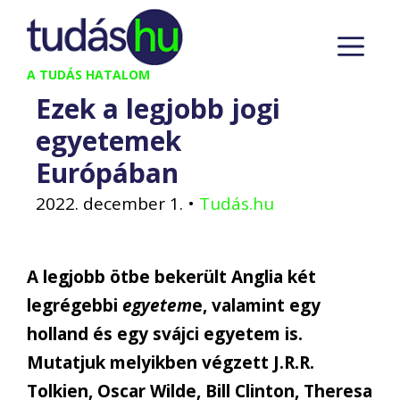
Kilépés
M
a
tartalomba
A TUDÁS HATALOM
Ezek a legjobb jogi
egyetemek
Európában
2022. december 1.
•
Tudás.hu
A legjobb ötbe bekerült Anglia két
legrégebbi
egyetem
e, valamint egy
holland és egy svájci egyetem is.
Mutatjuk melyikben végzett J.R.R.
Tolkien, Oscar Wilde, Bill Clinton, Theresa