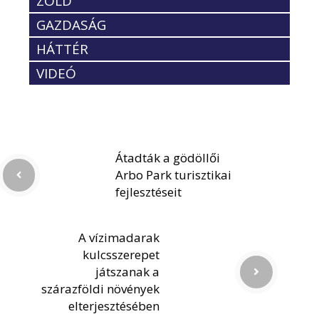
ZÖLD
GAZDASÁG
HÁTTÉR
VIDEÓ
Átadták a gödöllői
Arbo Park turisztikai
fejlesztéseit
A vízimadarak
kulcsszerepet
játszanak a
szárazföldi növények
elterjesztésében