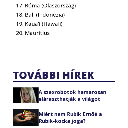
Róma (Olaszország)
Bali (Indonézia)
Kaua’i (Hawaii)
Mauritius
TOVÁBBI HÍREK
A szexrobotok hamarosan
eláraszthatják a világot
Miért nem Rubik Ernőé a
Rubik-kocka joga?