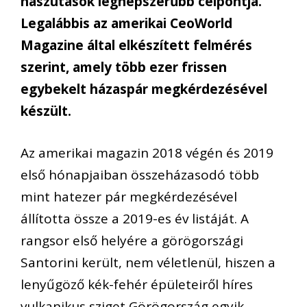
nászutasok legnépszerűbb célpontja.
Legalábbis az amerikai CeoWorld
Magazine által elkészített felmérés
szerint, amely több ezer frissen
egybekelt házaspár megkérdezésével
készült.
Az amerikai magazin 2018 végén és 2019
első hónapjaiban összeházasodó több
mint hatezer pár megkérdezésével
állította össze a 2019-es év listáját. A
rangsor első helyére a görögországi
Santorini került, nem véletlenül, hiszen a
lenyűgöző kék-fehér épületeiről híres
vulkanikus sziget Görögország egyik