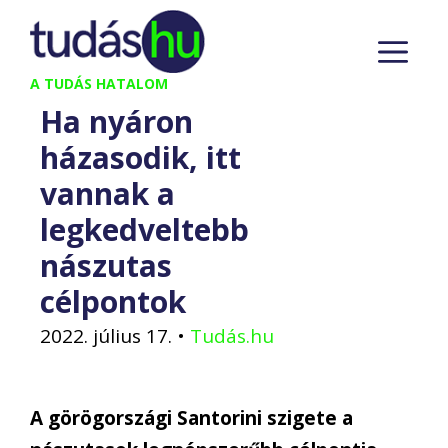
Kilépés
M
a
tartalomba
A TUDÁS HATALOM
Ha nyáron
házasodik, itt
vannak a
legkedveltebb
nászutas
célpontok
2022. július 17.
•
Tudás.hu
A görögországi Santorini szigete a