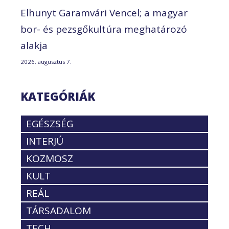
Elhunyt Garamvári Vencel; a magyar
bor- és pezsgőkultúra meghatározó
alakja
2026. augusztus 7.
KATEGÓRIÁK
EGÉSZSÉG
INTERJÚ
KOZMOSZ
KULT
REÁL
TÁRSADALOM
TECH