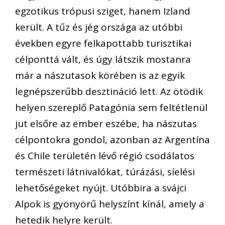
egzotikus trópusi sziget, hanem Izland
került. A tűz és jég országa az utóbbi
években egyre felkapottabb turisztikai
célponttá vált, és úgy látszik mostanra
már a nászutasok körében is az egyik
legnépszerűbb desztináció lett. Az ötödik
helyen szereplő Patagónia sem feltétlenül
jut elsőre az ember eszébe, ha nászutas
célpontokra gondol, azonban az Argentína
és Chile területén lévő régió csodálatos
természeti látnivalókat, túrázási, síelési
lehetőségeket nyújt. Utóbbira a svájci
Alpok is gyönyörű helyszínt kínál, amely a
hetedik helyre került.