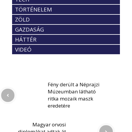
TÖRTÉNELEM
ZÖLD
GAZDASÁG
HÁTTÉR
VIDEÓ
Fény derült a Néprajzi
Múzeumban látható
ritka mozaik maszk
eredetére
Magyar orvosi
diplomákat adtak át