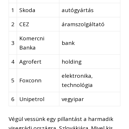
1
Skoda
autógyártás
2
CEZ
áramszolgáltató
Komercni
3
bank
Banka
4
Agrofert
holding
elektronika,
5
Foxconn
technológia
6
Unipetrol
vegyipar
Végül vessünk egy pillantást a harmadik
visegrádi országra, Szlovákiára. Mivel kis