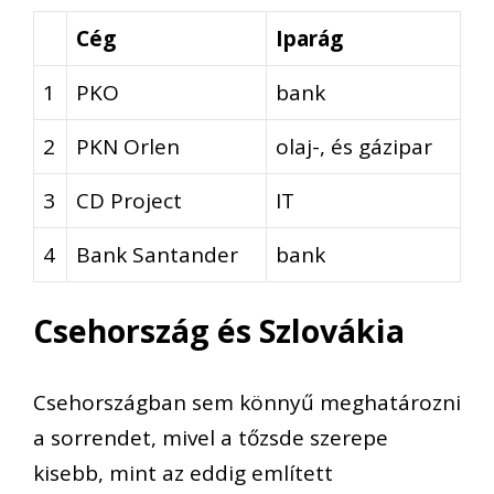
Cég
Iparág
1
PKO
bank
2
PKN Orlen
olaj-, és gázipar
3
CD Project
IT
4
Bank Santander
bank
Csehország és Szlovákia
Csehországban sem könnyű meghatározni
a sorrendet, mivel a tőzsde szerepe
kisebb, mint az eddig említett