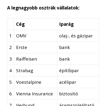
A legnagyobb osztrák vállalatok:
Cég
Iparág
1
OMV
olaj-, és gázipar
2
Erste
bank
3
Raiffeisen
bank
4
Strabag
építőipar
5
Voestalpine
acélipar
6
Vienna Insurance
biztosító
7
Verbund
áramszolgáltató