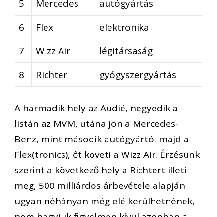
5
Mercedes
autógyártás
6
Flex
elektronika
7
Wizz Air
légitársaság
8
Richter
gyógyszergyártás
A harmadik hely az Audié, negyedik a
listán az MVM, utána jön a Mercedes-
Benz, mint második autógyártó, majd a
Flex(tronics), őt követi a Wizz Air. Érzésünk
szerint a következő hely a Richtert illeti
meg, 500 milliárdos árbevétele alapján
ugyan néhányan még elé kerülhetnének,
nem hagyjuk figyelmen kívül azonban a