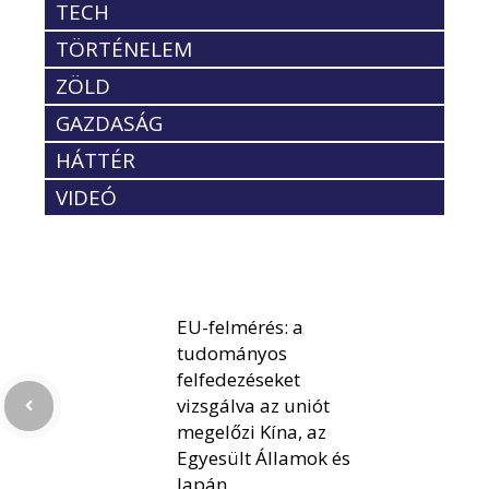
TECH
TÖRTÉNELEM
ZÖLD
GAZDASÁG
HÁTTÉR
VIDEÓ
EU-felmérés: a
tudományos
felfedezéseket
vizsgálva az uniót
megelőzi Kína, az
Egyesült Államok és
Japán