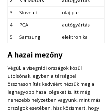
2
Kia Motors
autógyártás
3
Slovnaft
olajipar
4
PCA
autógyártás
5
Samsung
elektronika
A hazai mezőny
Végül, a visegrádi országok közül
utolsónak, egyben a térségbeli
összhasonlítás kedvéért nézzük meg a
legnagyobb hazai cégeket is. Itt még
nehezebb helyzetben vagyunk, mint más
országok esetében, hisz közismert, hogy