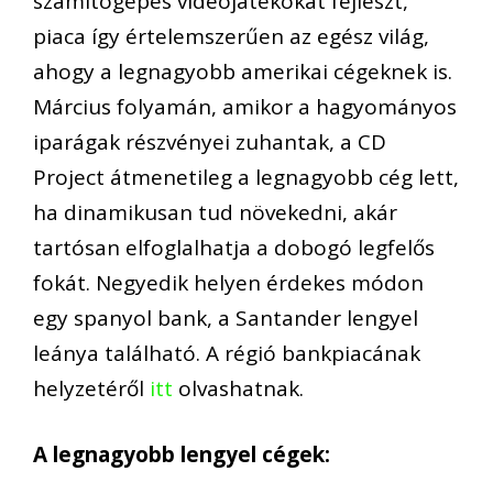
számítógépes videojátékokat fejleszt,
piaca így értelemszerűen az egész világ,
ahogy a legnagyobb amerikai cégeknek is.
Március folyamán, amikor a hagyományos
iparágak részvényei zuhantak, a CD
Project átmenetileg a legnagyobb cég lett,
ha dinamikusan tud növekedni, akár
tartósan elfoglalhatja a dobogó legfelős
fokát. Negyedik helyen érdekes módon
egy spanyol bank, a Santander lengyel
leánya található. A régió bankpiacának
helyzetéről
itt
olvashatnak.
A legnagyobb lengyel cégek: