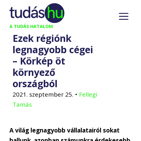
Kilépés
M
a
tartalomba
A TUDÁS HATALOM
Ezek régiónk
legnagyobb cégei
– Körkép öt
környező
országból
2021. szeptember 25.
•
Fellegi
Tamás
A világ legnagyobb vállalatairól sokat
hallunk, azonban számunkra érdekesebb