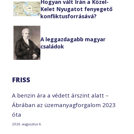
Hogyan vált Irán a Közel-
Kelet Nyugatot fenyegető
konfliktusforrásává?
A leggazdagabb magyar
családok
FRISS
A benzin ára a védett árszint alatt –
Ábrában az üzemanyagforgalom 2023
óta
2026. augusztus 6.