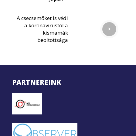
A csecsemőket is védi
a koronavírustól a
kismamák
beoltottsága
PARTNEREINK