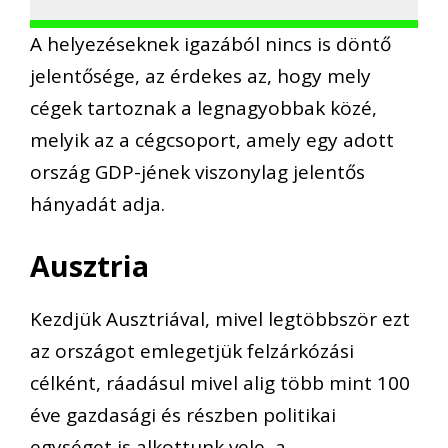
A helyezéseknek igazából nincs is döntő
jelentősége, az érdekes az, hogy mely
cégek tartoznak a legnagyobbak közé,
melyik az a cégcsoport, amely egy adott
ország GDP-jének viszonylag jelentős
hányadát adja.
Ausztria
Kezdjük Ausztriával, mivel legtöbbször ezt
az országot emlegetjük felzárkózási
célként, ráadásul mivel alig több mint 100
éve gazdasági és részben politikai
egységet is alkottunk vele, a