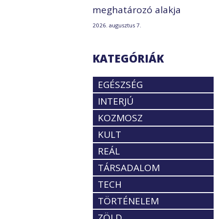
meghatározó alakja
2026. augusztus 7.
KATEGÓRIÁK
EGÉSZSÉG
INTERJÚ
KOZMOSZ
KULT
REÁL
TÁRSADALOM
TECH
TÖRTÉNELEM
ZÖLD