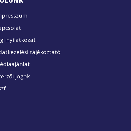
ÓLUNK
mpresszum
apcsolat
ogi nyilatkozat
datkezelési tájékoztató
édiaajánlat
zerzői jogok
szf