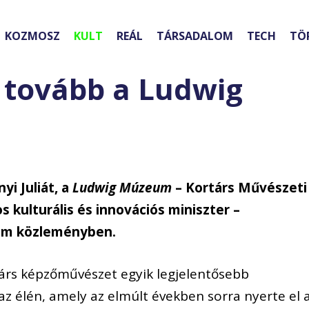
KOZMOSZ
KULT
REÁL
TÁRSADALOM
TECH
TÖ
i tovább a Ludwig
yi Juliát, a
Ludwig Múzeum
– Kortárs Művészeti
 kulturális és innovációs miniszter –
um közleményben.
rtárs képzőművészet egyik legjelentősebb
 élén, amely az elmúlt években sorra nyerte el 