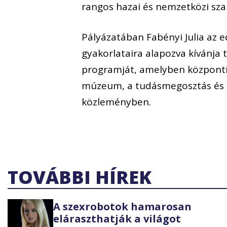
rangos hazai és nemzetközi sza
Pályázatában Fabényi Julia az 
gyakorlataira alapozva kívánja
programját, amelyben központi
múzeum, a tudásmegosztás és a 
közleményben.
TOVÁBBI HÍREK
A szexrobotok hamarosan
eláraszthatják a világot