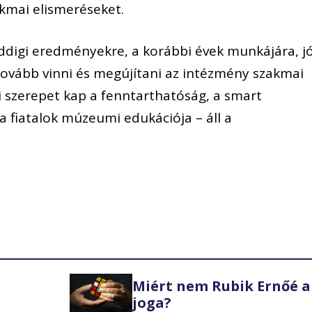
kmai elismeréseket.
eddigi eredményekre, a korábbi évek munkájára, j
 tovább vinni és megújítani az intézmény szakmai
 szerepet kap a fenntarthatóság, a smart
fiatalok múzeumi edukációja – áll a
Miért nem Rubik Ernőé a
joga?