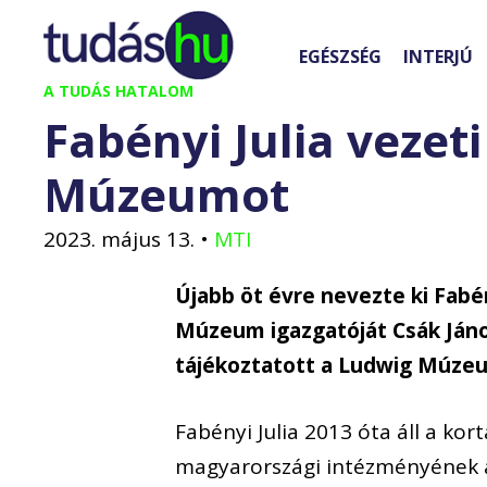
Kilépés
a
EGÉSZSÉG
INTERJÚ
tartalomba
A TUDÁS HATALOM
Fabényi Julia vezet
Múzeumot
2023. május 13.
•
MTI
Újabb öt évre nevezte ki Fabén
Múzeum igazgatóját Csák János
tájékoztatott a Ludwig Múze
Fabényi Julia 2013 óta áll a ko
magyarországi intézményének az