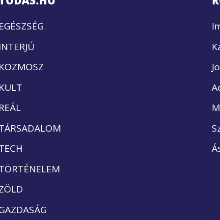
TUDÁS.HU
R
EGÉSZSÉG
I
INTERJÚ
K
KOZMOSZ
J
KULT
A
REÁL
M
TÁRSADALOM
S
TECH
Á
TÖRTÉNELEM
ZÖLD
GAZDASÁG