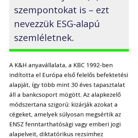
szempontokat is – ezt
nevezzük ESG-alapú
szemléletnek.
A K&H anyavállalata, a KBC 1992-ben
indította el Európa első felelős befektetési
alapját, így több mint 30 éves tapasztalat
áll a bankcsoport mögött. Az alapkezelő
módszertana szigorú: kizárják azokat a
cégeket, amelyek súlyosan megsértik az
ENSZ fenntarthatósági vagy emberi jogi
alapelveit, diktatórikus rezsimhez