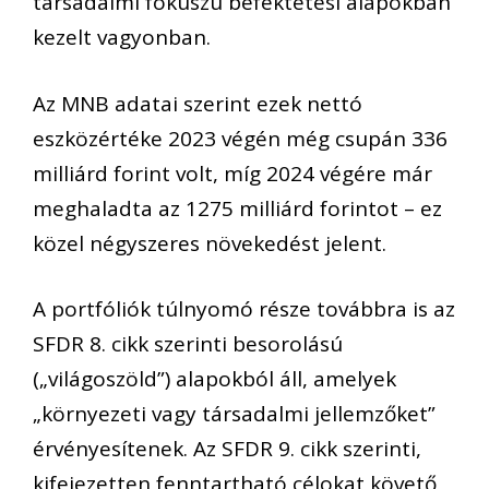
társadalmi fókuszú befektetési alapokban
kezelt vagyonban.
Az MNB adatai szerint ezek nettó
eszközértéke 2023 végén még csupán 336
milliárd forint volt, míg 2024 végére már
meghaladta az 1275 milliárd forintot – ez
közel négyszeres növekedést jelent.
A portfóliók túlnyomó része továbbra is az
SFDR 8. cikk szerinti besorolású
(„világoszöld”) alapokból áll, amelyek
„környezeti vagy társadalmi jellemzőket”
érvényesítenek. Az SFDR 9. cikk szerinti,
kifejezetten fenntartható célokat követő