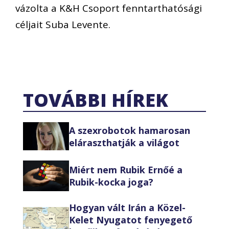
vázolta a K&H Csoport fenntarthatósági
céljait Suba Levente.
TOVÁBBI HÍREK
A szexrobotok hamarosan
eláraszthatják a világot
Miért nem Rubik Ernőé a
Rubik-kocka joga?
Hogyan vált Irán a Közel-
Kelet Nyugatot fenyegető