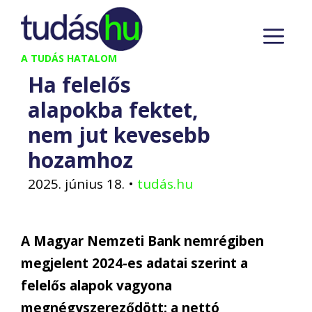
Kilépés
M
a
tartalomba
A TUDÁS HATALOM
Ha felelős
alapokba fektet,
nem jut kevesebb
hozamhoz
2025. június 18.
•
tudás.hu
A Magyar Nemzeti Bank nemrégiben
megjelent 2024-es adatai szerint a
felelős alapok vagyona
megnégyszereződött: a nettó