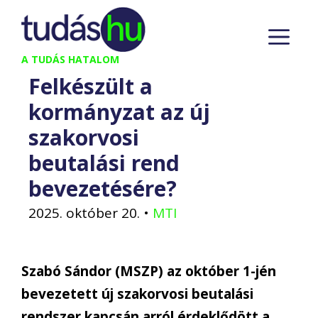
Kilépés
M
a
tartalomba
A TUDÁS HATALOM
Felkészült a
kormányzat az új
szakorvosi
beutalási rend
bevezetésére?
2025. október 20.
•
MTI
Szabó Sándor (MSZP) az október 1-jén
bevezetett új szakorvosi beutalási
rendszer kapcsán arról érdeklődött a