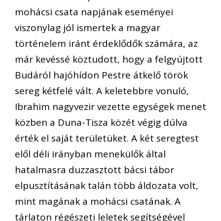
mohácsi csata napjának eseményei
viszonylag jól ismertek a magyar
történelem iránt érdeklődők számára, az
már kevéssé köztudott, hogy a felgyújtott
Budáról hajóhídon Pestre átkelő török
sereg kétfelé vált. A keletebbre vonuló,
Ibrahim nagyvezir vezette egységek menet
közben a Duna-Tisza közét végig dúlva
érték el saját területüket. A két seregtest
elől déli irányban menekülők által
hatalmasra duzzasztott bácsi tábor
elpusztításának talán több áldozata volt,
mint magának a mohácsi csatának. A
tárlaton régészeti leletek segítségével