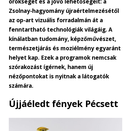
örökségét és a jövő lehetőségeit: a
Zsolnay-hagyomány újraértelmezésétől
az op-art vizuális forradalmán át a
fenntartható technológiák világáig. A
kínálatban tudomány, képzőművészet,
természetjárás és moziélmény egyaránt
helyet kap. Ezek a programok nemcsak
szórakozást ígérnek, hanem új
nézőpontokat is nyitnak a látogatók
számára.
Újjáéledt fények Pécsett