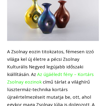
A Zsolnay eozin titokzatos, fémesen izzó
világa kel új életre a pécsi Zsolnay
Kulturális Negyed legújabb időszaki
kiállításán. Az
Az újjáéledt fény – Kortárs
Zsolnay eozinok
című tárlat a világhírű
lüsztermáz-technika kortárs
újraértelmezéseit mutatja be, ott, ahol
egykor maga Zsolnay Júlia is dolgozott. A