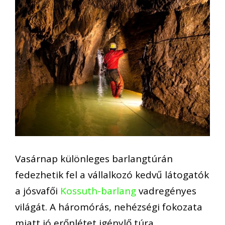
Vasárnap különleges barlangtúrán
fedezhetik fel a vállalkozó kedvű látogatók
a jósvafői
Kossuth-barlang
vadregényes
világát. A háromórás, nehézségi fokozata
miatt jó erőnlétet igénylő túra