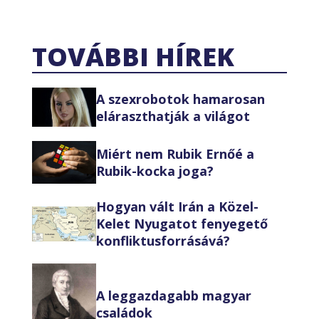
TOVÁBBI HÍREK
A szexrobotok hamarosan
eláraszthatják a világot
Miért nem Rubik Ernőé a
Rubik-kocka joga?
Hogyan vált Irán a Közel-
Kelet Nyugatot fenyegető
konfliktusforrásává?
A leggazdagabb magyar
családok