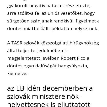
gyakorolt negatív hatásait részletezte,
arra szólítva fel az uniós vezetőket, hogy
sürgetően szánjanak rendkívüli figyelmet a
döntés miatt előállt példátlan helyzetnek.
A TASR szlovák közszolgálati hírügynökség
által teljes terjedelmében is
megjelentetett levélben Robert Fico a
döntés egyoldalúságát hangsúlyozta,
kiemelve:
az EB idén decemberben a
szlovák miniszterelnök-
helyettesnek is eljuttatott