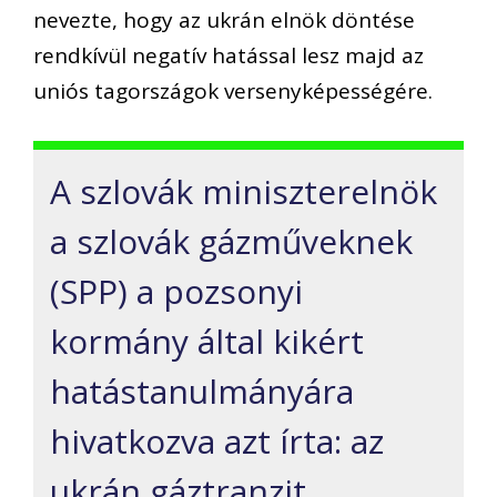
nevezte, hogy az ukrán elnök döntése
rendkívül negatív hatással lesz majd az
uniós tagországok versenyképességére.
A szlovák miniszterelnök
a szlovák gázműveknek
(SPP) a pozsonyi
kormány által kikért
hatástanulmányára
hivatkozva azt írta: az
ukrán gáztranzit