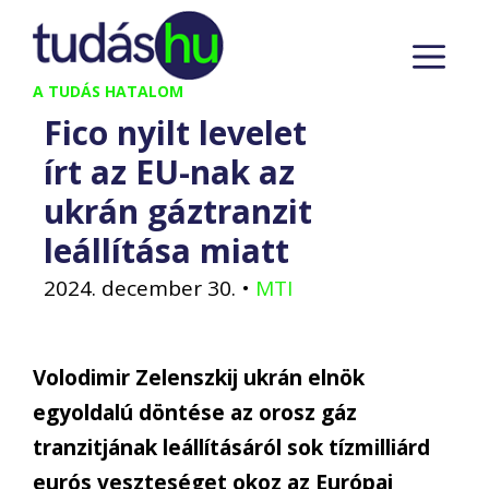
Kilépés
M
a
tartalomba
A TUDÁS HATALOM
Fico nyilt levelet
írt az EU-nak az
ukrán gáztranzit
leállítása miatt
2024. december 30.
•
MTI
Volodimir Zelenszkij ukrán elnök
egyoldalú döntése az orosz gáz
tranzitjának leállításáról sok tízmilliárd
eurós veszteséget okoz az Európai