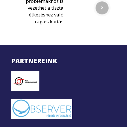
problémákhoz is
vezethet a tiszta
étkezéshez való
ragaszkodás
PARTNEREINK