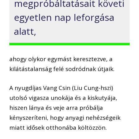
megpróbáltatásait követi
egyetlen nap leforgása
alatt,
ahogy olykor egymást keresztezve, a
kilátástalanság felé sodródnak útjaik.
A nyugdíjas Vang Csin (Liu Cung-hszi)
utolsó vigasza unokája és a kiskutyája,
hiszen lánya és veje arra próbálja
kényszeríteni, hogy anyagi nehézségeik
miatt idősek otthonába költözzön.