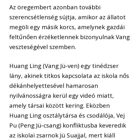
Az öregembert azonban további
szerencsétlenség sújtja, amikor az állatot
megöli egy másik korcs, amelynek gazdái
feltűnően érzéketlennek bizonyulnak Vang
veszteségével szemben.
Huang Ling (Vang Jü-ven) egy tinédzser
lány, akinek titkos kapcsolata az iskola nős
dékánhelyettesével hamarosan
nyilvánosságra kerül egy videó miatt,
amely társai között kering. Eközben
Huang Ling osztálytársa és csodálója, Vej
Pu (Peng Jü-csang) konfliktusba keveredik
az iskolai zsarnok Jü Suajjal, mert kiáll