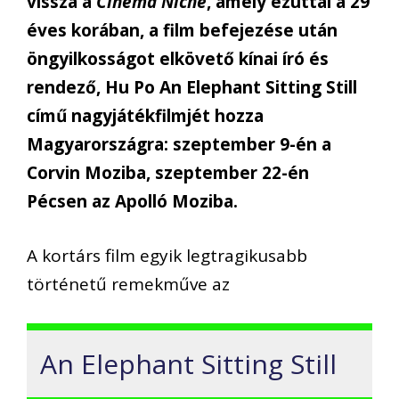
vissza a
Cinema Niche
, amely ezúttal a 29
éves korában, a film befejezése után
öngyilkosságot elkövető kínai író és
rendező, Hu Po An Elephant Sitting Still
című nagyjátékfilmjét hozza
Magyarországra: szeptember 9-én a
Corvin Moziba, szeptember 22-én
Pécsen az Apolló Moziba.
A kortárs film egyik legtragikusabb
történetű remekműve az
An Elephant Sitting Still