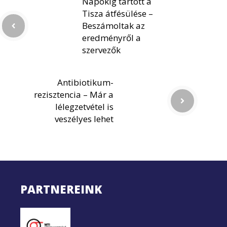
Napokig tartott a
Tisza átfésülése –
Beszámoltak az
eredményről a
szervezők
Antibiotikum-
rezisztencia – Már a
lélegzetvétel is
veszélyes lehet
PARTNEREINK