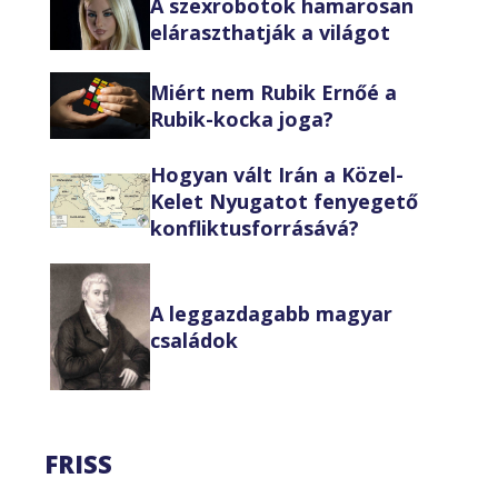
A szexrobotok hamarosan
eláraszthatják a világot
Miért nem Rubik Ernőé a
Rubik-kocka joga?
Hogyan vált Irán a Közel-
Kelet Nyugatot fenyegető
konfliktusforrásává?
A leggazdagabb magyar
családok
FRISS