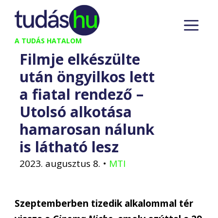
Kilépés
M
a
tartalomba
A TUDÁS HATALOM
Filmje elkészülte
után öngyilkos lett
a fiatal rendező –
Utolsó alkotása
hamarosan nálunk
is látható lesz
2023. augusztus 8.
•
MTI
Szeptemberben tizedik alkalommal tér