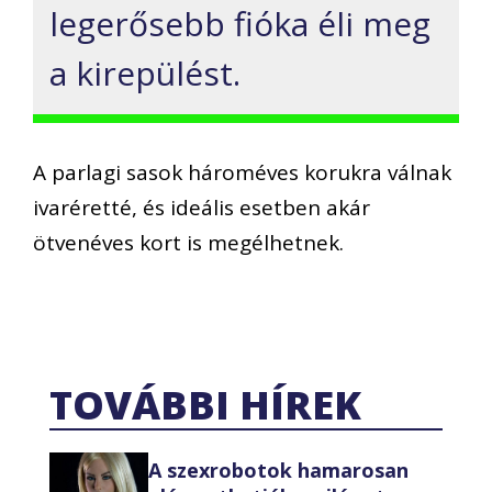
legerősebb fióka éli meg
a kirepülést.
A parlagi sasok hároméves korukra válnak
ivaréretté, és ideális esetben akár
ötvenéves kort is megélhetnek.
TOVÁBBI HÍREK
A szexrobotok hamarosan