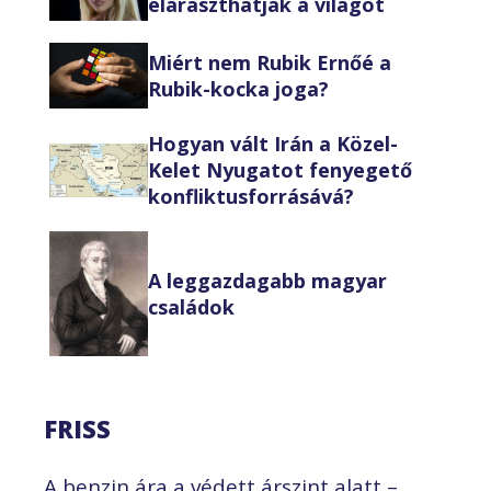
eláraszthatják a világot
Miért nem Rubik Ernőé a
Rubik-kocka joga?
Hogyan vált Irán a Közel-
Kelet Nyugatot fenyegető
konfliktusforrásává?
A leggazdagabb magyar
családok
FRISS
A benzin ára a védett árszint alatt –