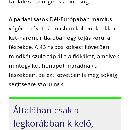
tápláléka az ürge és a hörcsög.
A parlagi sasok Dél-Európában március
végén, másutt áprilisban költenek, ekkor
két-három, ritkábban egy tojás kerül a
fészekbe. A 43 napos költést követően
mindkét szülő táplálja a fiókákat, amelyek
mintegy két hónapot maradnak a
fészekben, de ezt követően is még sokáig
segítségre szorulnak.
Általában csak a
legkorábban kikelő,