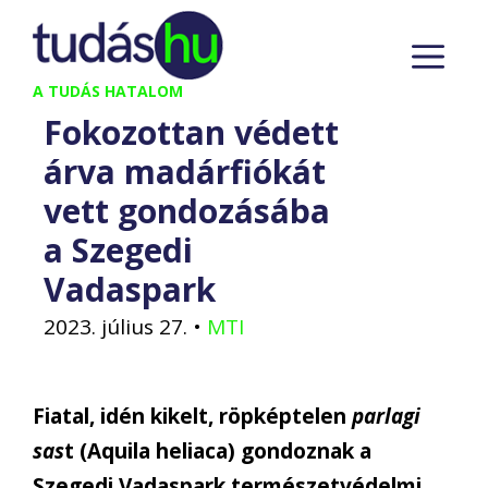
Kilépés
M
a
tartalomba
A TUDÁS HATALOM
Fokozottan védett
árva madárfiókát
vett gondozásába
a Szegedi
Vadaspark
2023. július 27.
•
MTI
Fiatal, idén kikelt, röpképtelen
parlagi
sas
t (Aquila heliaca) gondoznak a
Szegedi Vadaspark természetvédelmi