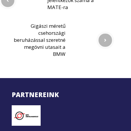
jelentkezők száma a
MATE-ra
Gigászi méretű
csehországi
beruházással szeretné
megóvni utasait a
BMW
PARTNEREINK