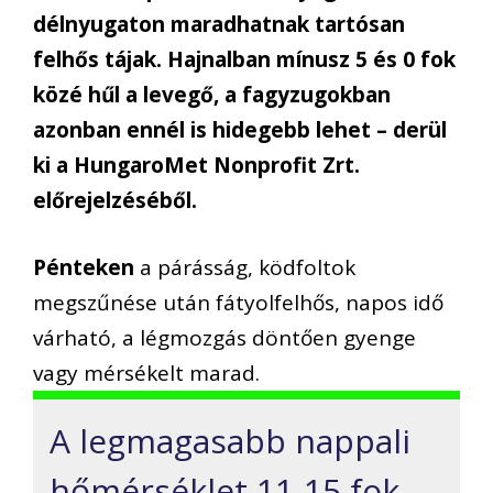
délnyugaton maradhatnak tartósan
felhős tájak. Hajnalban mínusz 5 és 0 fok
közé hűl a levegő, a fagyzugokban
azonban ennél is hidegebb lehet – derül
ki a HungaroMet Nonprofit Zrt.
előrejelzéséből.
Pénteken
a párásság, ködfoltok
megszűnése után fátyolfelhős, napos idő
várható, a légmozgás döntően gyenge
vagy mérsékelt marad.
A legmagasabb nappali
hőmérséklet 11-15 fok