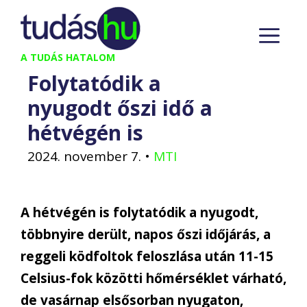
Kilépés
M
a
tartalomba
A TUDÁS HATALOM
Folytatódik a
nyugodt őszi idő a
hétvégén is
2024. november 7.
•
MTI
A hétvégén is folytatódik a nyugodt,
többnyire derült, napos őszi időjárás, a
reggeli ködfoltok feloszlása után 11-15
Celsius-fok közötti hőmérséklet várható,
de vasárnap elsősorban nyugaton,