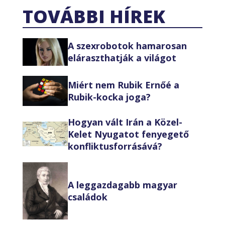
TOVÁBBI HÍREK
A szexrobotok hamarosan
eláraszthatják a világot
Miért nem Rubik Ernőé a
Rubik-kocka joga?
Hogyan vált Irán a Közel-
Kelet Nyugatot fenyegető
konfliktusforrásává?
A leggazdagabb magyar
családok