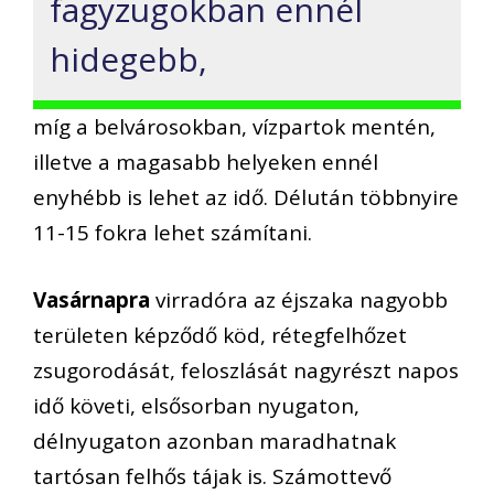
fagyzugokban ennél
hidegebb,
míg a belvárosokban, vízpartok mentén,
illetve a magasabb helyeken ennél
enyhébb is lehet az idő. Délután többnyire
11-15 fokra lehet számítani.
Vasárnapra
virradóra az éjszaka nagyobb
területen képződő köd, rétegfelhőzet
zsugorodását, feloszlását nagyrészt napos
idő követi, elsősorban nyugaton,
délnyugaton azonban maradhatnak
tartósan felhős tájak is. Számottevő