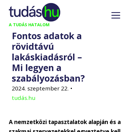
Kilépés
M
a
tartalomba
A TUDÁS HATALOM
Fontos adatok a
rövidtávú
lakáskiadásról –
Mi legyen a
szabályozásban?
2024. szeptember 22.
•
tudás.hu
A nemzetközi tapasztalatok alapján és a
szakmai szervezetekkel egyeztetve kell