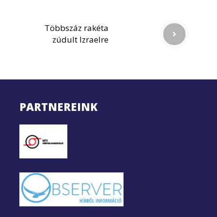
Többszáz rakéta
zúdult Izraelre
PARTNEREINK