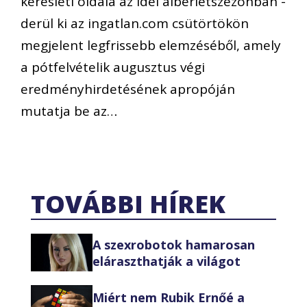
keresleti oldala az idei albérletszezonban -
derül ki az ingatlan.com csütörtökön
megjelent legfrissebb elemzéséből, amely
a pótfelvételik augusztus végi
eredményhirdetésének apropóján
mutatja be az…
TOVÁBBI HÍREK
A szexrobotok hamarosan
eláraszthatják a világot
Miért nem Rubik Ernőé a