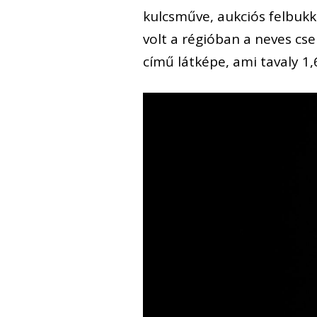
kulcsműve, aukciós felbukk
volt a régióban a neves cs
című látképe, ami tavaly 1,6 