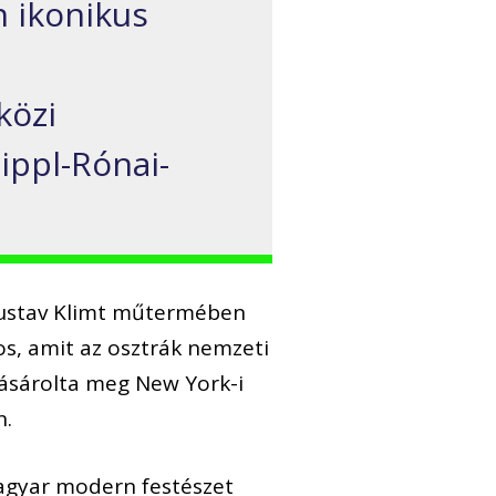
n ikonikus
közi
ippl-Rónai-
 Gustav Klimt műtermében
s, amit az osztrák nemzeti
vásárolta meg New York-i
n.
magyar modern festészet