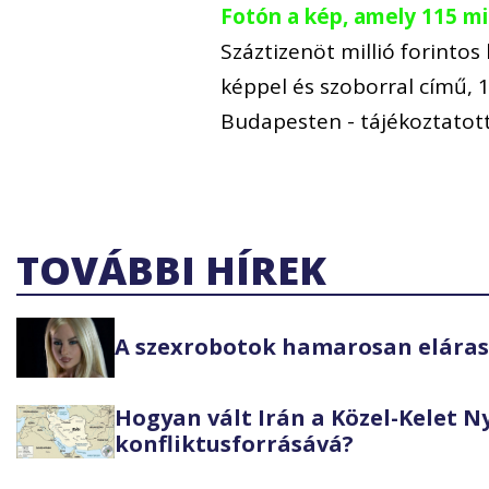
Fotón a kép, amely 115 mil
Száztizenöt millió forintos
képpel és szoborral című, 1
Budapesten - tájékoztatott
TOVÁBBI HÍREK
A szexrobotok hamarosan elárasz
Hogyan vált Irán a Közel-Kelet 
konfliktusforrásává?