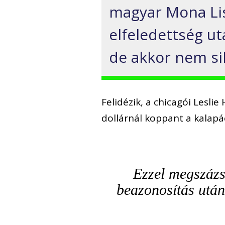
magyar Mona Lis
elfeledettség ut
de akkor nem sik
Felidézik, a chicagói Lesli
dollárnál koppant a kalapá
Ezzel megszázsz
beazonosítás után