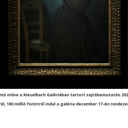
. címû mûve a Kieselbach Galériában tartott sajtóbemutatón 2
ról, 180 millió forintról indul a galéria december 17-én rendeze