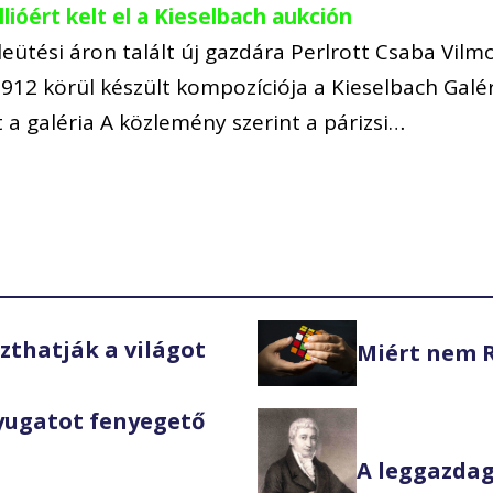
lióért kelt el a Kieselbach aukción
 leütési áron talált új gazdára Perlrott Csaba Vil
912 körül készült kompozíciója a Kieselbach Galér
 a galéria A közlemény szerint a párizsi…
thatják a világot
Miért nem R
Nyugatot fenyegető
A leggazda