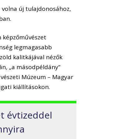
t volna új tulajdonosához,
ban.
rn képzőművészet
ernség legmagasabb
zöld kalitkájával nézők
ásán, „a másodpéldány”
művészeti Múzeum – Magyar
ati kiállításokon.
t évtizeddel
nnyira