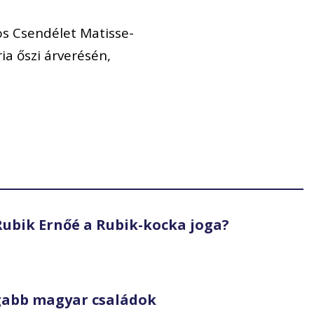
mos Csendélet Matisse-
ia őszi árverésén,
ubik Ernőé a Rubik-kocka joga?
gabb magyar családok