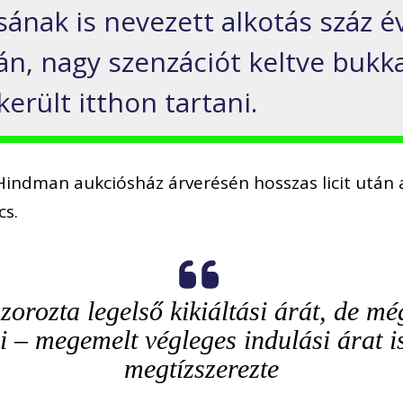
ának is nevezett alkotás száz é
án, nagy szenzációt keltve bukk
erült itthon tartani.
e Hindman aukciósház árverésén hosszas licit után
cs.
orozta legelső kikiáltási árát, de mé
i – megemelt végleges indulási árat 
megtízszerezte