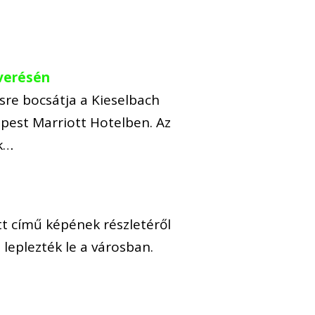
rverésén
sre bocsátja a Kieselbach
pest Marriott Hotelben. Az
ik…
tt című képének részletéről
 leplezték le a városban.