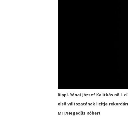
Rippl-Rónai József Kalitkás nõ I
elsõ változatának licitje rekordár
MTI/Hegedüs Róbert