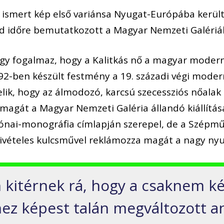
az ismert kép első variánsa Nyugat-Európába kerül
d időre bemutatkozott a Magyar Nemzeti Galériá
gy fogalmaz, hogy a Kalitkás nő a magyar mode
892-ben készült festmény a 19. századi végi mod
elik, hogy az álmodozó, karcsú szecessziós nőalak 
e magát a Magyar Nemzeti Galéria állandó kiállít
ónai-monográfia címlapján szerepel, de a Szép
kivételes kulcsművel reklámozza magát a nagy nyug
kitérnek rá, hogy a csaknem ké
hez képest talán megváltozott a