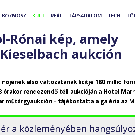
KOZMOSZ
KULT
REÁL
TÁRSADALOM
TECH
TÖ
pl-Rónai kép, amely
 Kieselbach aukción
 nőjének első változatának licitje 180 millió fori
 órakor rendezendő téli aukcióján a Hotel Marri
r műtárgyaukción – tájékoztatta a galéria az M
léria közleményében hangsúlyoz