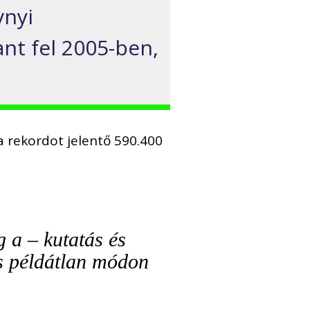
vnyi
ant fel 2005-ben,
 a rekordot jelentő 590.400
g a – kutatás és
is példátlan módon