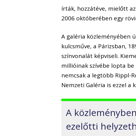
írták, hozzátéve, mielőtt 
2006 októberében egy rövi
A galéria közleményében ú
kulcsműve, a Párizsban, 1
színvonalát képviseli. Kiem
millióinak szívébe lopta b
nemcsak a legtöbb Rippl-R
Nemzeti Galéria is ezzel a 
A közleményben 
ezelőtti helyzet