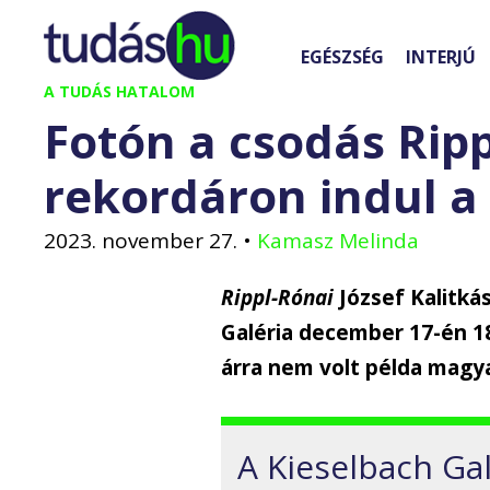
Kilépés
a
EGÉSZSÉG
INTERJÚ
tartalomba
A TUDÁS HATALOM
Fotón a csodás Rip
rekordáron indul a
2023. november 27.
•
Kamasz Melinda
Rippl-Rónai
József Kalitkás
Galéria december 17-én 18
árra nem volt példa magya
A Kieselbach Ga