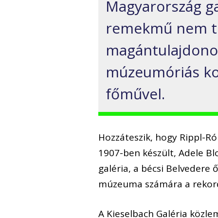
Magyarország ga
remekmű nem tű
magántulajdonos
múzeumóriás kol
főművel.
Hozzáteszik, hogy Rippl-R
1907-ben készült, Adele Bl
galéria, a bécsi Belvedere
múzeuma számára a rekordot
A Kieselbach Galéria közle