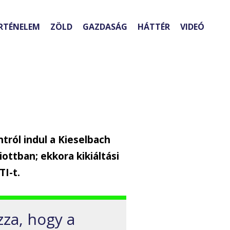
RTÉNELEM
ZÖLD
GAZDASÁG
HÁTTÉR
VIDEÓ
ntról indul a Kieselbach
ottban; ekkora kikiáltási
TI-t.
za, hogy a