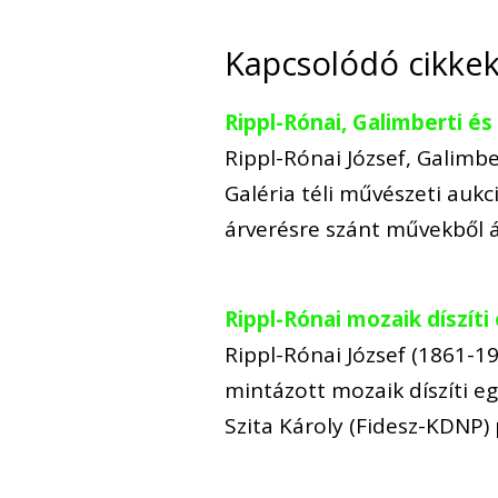
Kapcsolódó cikke
Rippl-Rónai, Galimberti é
Rippl-Rónai József, Galimb
Galéria téli művészeti auk
árverésre szánt művekből á
Rippl-Rónai mozaik díszíti
Rippl-Rónai József (1861-1
mintázott mozaik díszíti eg
Szita Károly (Fidesz-KDNP)