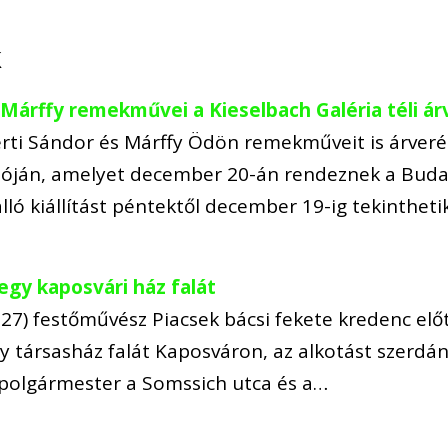
k
s Márffy remekművei a Kieselbach Galéria téli á
erti Sándor és Márffy Ödön remekműveit is árveré
cióján, amelyet december 20-án rendeznek a Buda
lló kiállítást péntektől december 19-ig tekinthet
 egy kaposvári ház falát
927) festőművész Piacsek bácsi fekete kredenc elő
y társasház falát Kaposváron, az alkotást szerdán
 polgármester a Somssich utca és a…