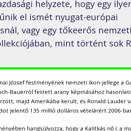
zdasági helyzete, hogy egy ilye
nik el ismét nyugat-európai
nál, vagy egy tőkeerős nemzet
lekciójában, mint történt sok R
ónai József festményének nemzeti ikon-jellege a
och-Bauerról festett arany képmásához hasonlato
 őrzött, majd Amerikába került, és Ronald Lauder 
 jelentő 135 millió dolláros vételárért 2006-ba
ményében hangsúlyozza, hogy a Kalitkás nő I. a 