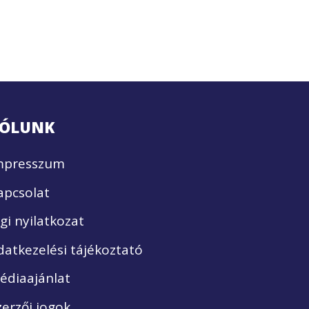
ÓLUNK
mpresszum
apcsolat
ogi nyilatkozat
datkezelési tájékoztató
édiaajánlat
zerzői jogok