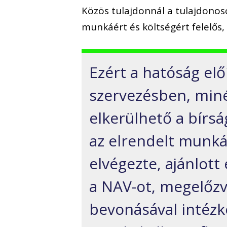
Közös tulajdonnál a tulajdonos
munkáért és költségért felelős, 
Ezért a hatóság elő
szervezésben, minél
elkerülhető a bírs
az elrendelt munká
elvégezte, ajánlott
a NAV-ot, megelőz
bevonásával intézk