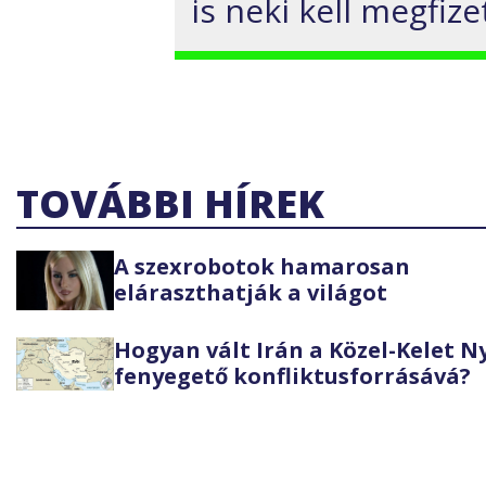
is neki kell megfize
TOVÁBBI HÍREK
A szexrobotok hamarosan
eláraszthatják a világot
Hogyan vált Irán a Közel-Kelet 
fenyegető konfliktusforrásává?