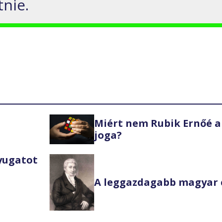
tnie.
Miért nem Rubik Ernőé a
joga?
Nyugatot
A leggazdagabb magyar 