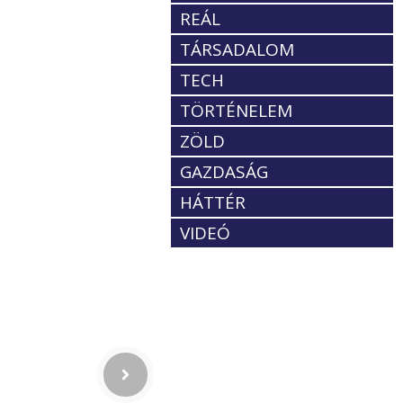
REÁL
TÁRSADALOM
TECH
TÖRTÉNELEM
ZÖLD
GAZDASÁG
HÁTTÉR
VIDEÓ