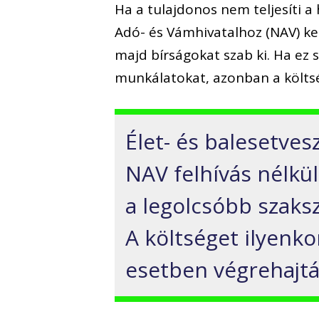
Ha a tulajdonos nem teljesíti a
Adó- és Vámhivatalhoz (NAV) kerü
majd bírságokat szab ki. Ha ez
munkálatokat, azonban a költség
Élet- és balesetve
NAV felhívás nélkül
a legolcsóbb szaksz
A költséget ilyenkor
esetben végrehajtá