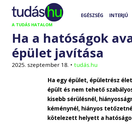
Kilépés
a
EGÉSZSÉG
INTERJÚ
tartalomba
A TUDÁS HATALOM
Ha a hatóságok av
épület javítása
2025. szeptember 18.
•
tudás.hu
Ha egy épület, épületrész éle
épült és nem tehető szabályos
kisebb sérülésnél, hiányosságn
kéménynél, hiányos tetőzetné
kötelezett helyett a hatóságo