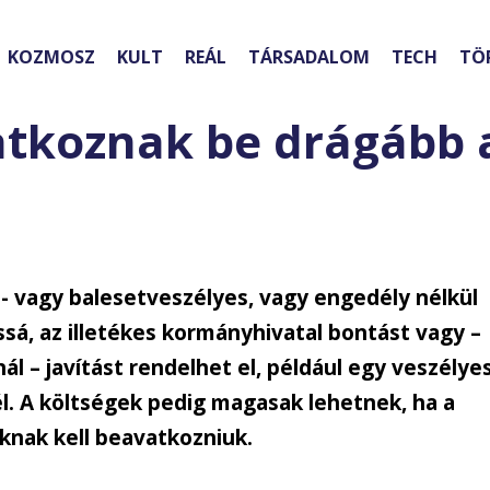
KOZMOSZ
KULT
REÁL
TÁRSADALOM
TECH
TÖ
atkoznak be drágább 
t- vagy balesetveszélyes, vagy engedély nélkül
sá, az illetékes kormányhivatal bontást vagy –
ál – javítást rendelhet el, például egy veszélye
l. A költségek pedig magasak lehetnek, ha a
knak kell beavatkozniuk.