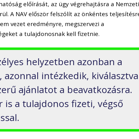
 hatóság előírását, az ügy végrehajtásra a Nemzet
l. A NAV először felszólít az önkéntes teljesítésr
 sem vezet eredményre, megszervezi a
eket a tulajdonosnak kell fizetnie.
szélyes helyzetben azonban a
, azonnal intézkedik, kiválasztva
erű ajánlatot a beavatkozásra.
 is a tulajdonos fizeti, végső
ssal.