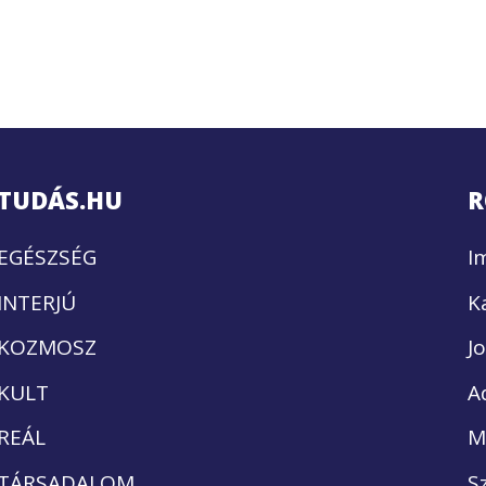
TUDÁS.HU
R
EGÉSZSÉG
I
INTERJÚ
K
KOZMOSZ
J
KULT
A
REÁL
M
TÁRSADALOM
S