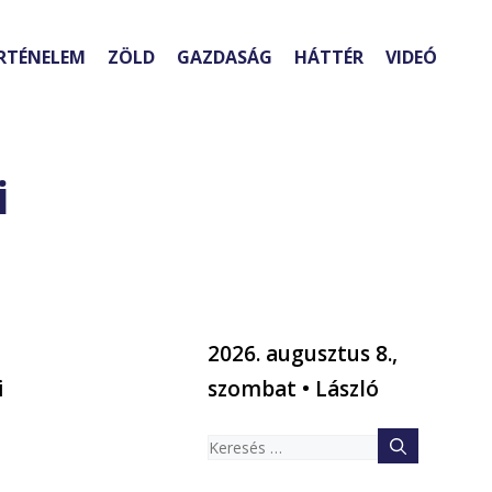
RTÉNELEM
ZÖLD
GAZDASÁG
HÁTTÉR
VIDEÓ
i
2026. augusztus 8.,
i
szombat • László
Keresés: