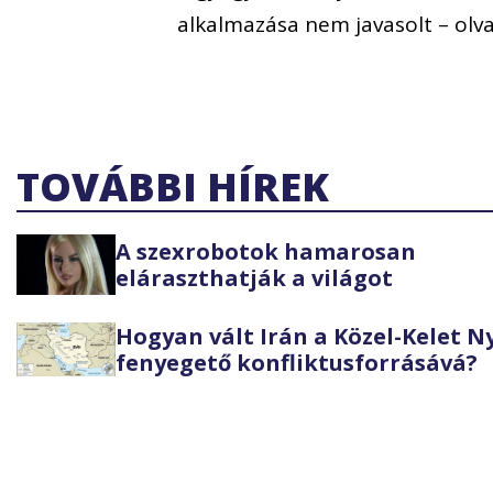
alkalmazása nem javasolt – olv
TOVÁBBI HÍREK
A szexrobotok hamarosan
eláraszthatják a világot
Hogyan vált Irán a Közel-Kelet 
fenyegető konfliktusforrásává?