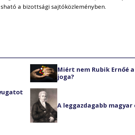
asható a bizottsági sajtóközleményben.
Miért nem Rubik Ernőé a
joga?
Nyugatot
A leggazdagabb magyar 