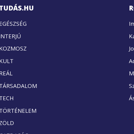
TUDÁS.HU
R
EGÉSZSÉG
I
INTERJÚ
K
KOZMOSZ
J
KULT
A
REÁL
M
TÁRSADALOM
S
TECH
Á
TÖRTÉNELEM
ZÖLD