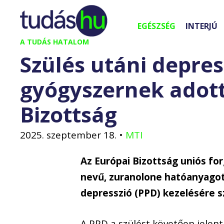
Kilépés
a
EGÉSZSÉG
INTERJÚ
tartalomba
A TUDÁS HATALOM
Szülés utáni depres
gyógyszernek adott
Bizottság
2025. szeptember 18.
•
MTI
Az Európai Bizottság uniós fo
nevű, zuranolone hatóanyagot
depresszió (PPD) kezelésére sz
A PPD a szülést követően jelen