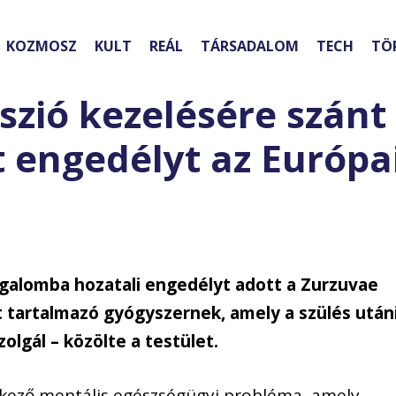
KOZMOSZ
KULT
REÁL
TÁRSADALOM
TECH
TÖ
szió kezelésére szánt
 engedélyt az Európa
rgalomba hozatali engedélyt adott a Zurzuvae
 tartalmazó gyógyszernek, amely a szülés után
olgál – közölte a testület.
tkező mentális egészségügyi probléma, amely