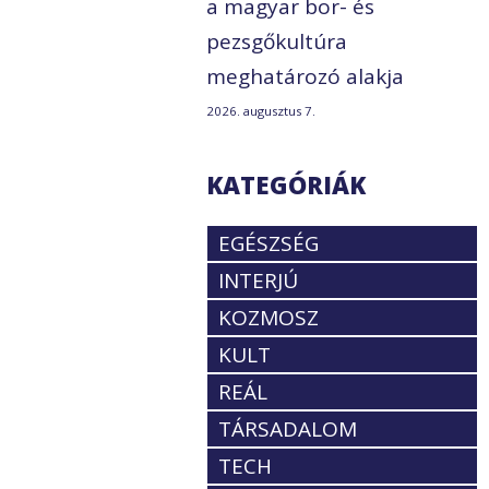
a magyar bor- és
pezsgőkultúra
meghatározó alakja
2026. augusztus 7.
KATEGÓRIÁK
EGÉSZSÉG
INTERJÚ
KOZMOSZ
KULT
REÁL
TÁRSADALOM
TECH