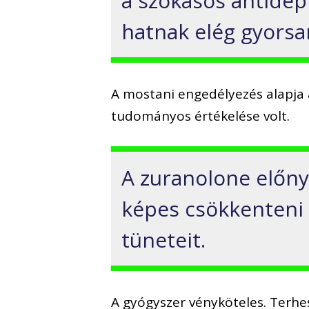
a szokásos antide
hatnak elég gyorsa
A mostani engedélyezés alapja
tudományos értékelése volt.
A zuranolone előny
képes csökkenteni 
tüneteit.
A gyógyszer vényköteles. Terhe