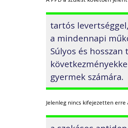
tartós levertséggel
a mindennapi műkö
Súlyos és hosszan t
következményekkel 
gyermek számára.
Jelenleg nincs kifejezetten err