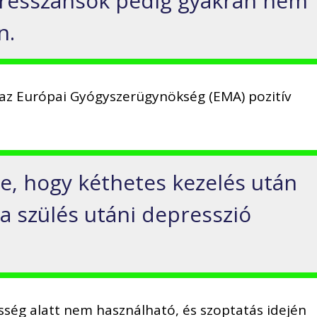
presszánsok pedig gyakran nem
n.
 az Európai Gyógyszerügynökség (EMA) pozitív
e, hogy kéthetes kezelés után
a szülés utáni depresszió
sség alatt nem használható, és szoptatás idején