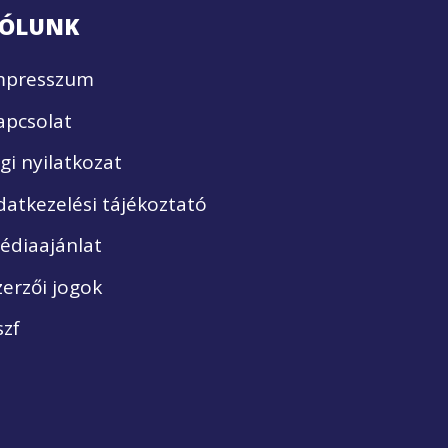
ÓLUNK
mpresszum
apcsolat
ogi nyilatkozat
datkezelési tájékoztató
édiaajánlat
zerzői jogok
szf