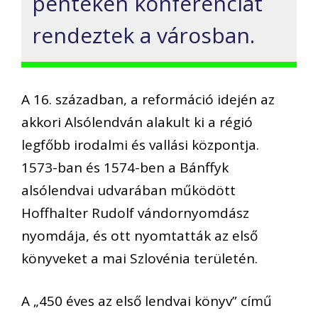
pénteken konferenciát
rendeztek a városban.
A 16. században, a reformáció idején az
akkori Alsólendván alakult ki a régió
legfőbb irodalmi és vallási központja.
1573-ban és 1574-ben a Bánffyk
alsólendvai udvarában működött
Hoffhalter Rudolf vándornyomdász
nyomdája, és ott nyomtatták az első
könyveket a mai Szlovénia területén.
A „450 éves az első lendvai könyv” című