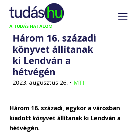
Kilépés
M
a
tartalomba
A TUDÁS HATALOM
Három 16. századi
könyvet állítanak
ki Lendván a
hétvégén
2023. augusztus 26.
•
MTI
Három 16. századi, egykor a városban
kiadott
könyv
et állítanak ki Lendván a
hétvégén.