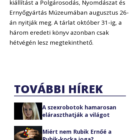
kiállítást a Polgárosodás, Nyomdászat és
Ernyőgyártás Múzeumában augusztus 26-
án nyitják meg. A tárlat október 31-ig, a
három eredeti könyv azonban csak
hétvégén lesz megtekinthető.
TOVÁBBI HÍREK
A szexrobotok hamarosan
eláraszthatják a világot
Miért nem Rubik Ernőé a
Rubik-kocka joga?