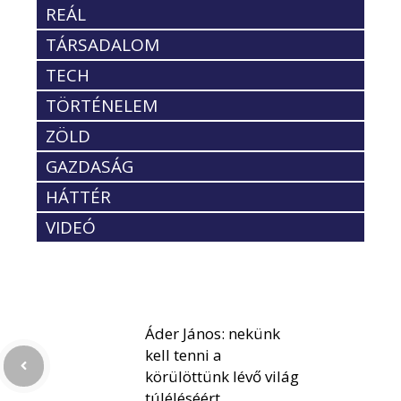
REÁL
TÁRSADALOM
TECH
TÖRTÉNELEM
ZÖLD
GAZDASÁG
HÁTTÉR
VIDEÓ
Áder János: nekünk
kell tenni a
körülöttünk lévő világ
túléléséért