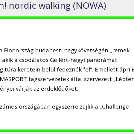
n! nordic walking (NOWA)
-én Finnország budapesti nagykövetségén „remek
 akik a csodálatos Gellért-hegyi panorámát
túra keretein belül fedeznék fel”. Emellett áprili
a MASPORT tagszervezetek által szervezett „Lépte
ei várják az érdeklődőket.
számos országában egyszerre zajlik a „Challenge