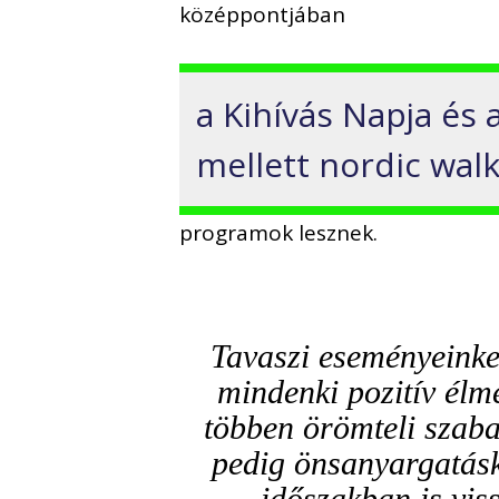
középpontjában
a Kihívás Napja és 
mellett nordic wal
programok lesznek.
Tavaszi eseményeinke
mindenki pozitív élm
többen örömteli szaba
pedig önsanyargatáské
időszakban is vis