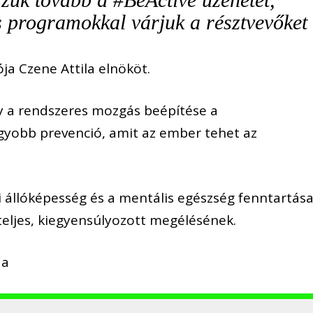
s programokkal várjuk a résztvevőket
ja Czene Attila elnököt.
y a rendszeres mozgás beépítése a
yobb prevenció, amit az ember tehet az
kai állóképesség és a mentális egészség fenntartás
eljes, kiegyensúlyozott megélésének.
 a