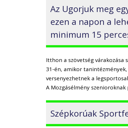
Az Ugorjuk meg egy
ezen a napon a le
minimum 15 perces
Itthon a szövetség várakozása
31-én, amikor tanintézmények, 
versenyezhetnek a legsportosa
A Mozgásélmény szenioroknak p
Szépkorúak Sportfes