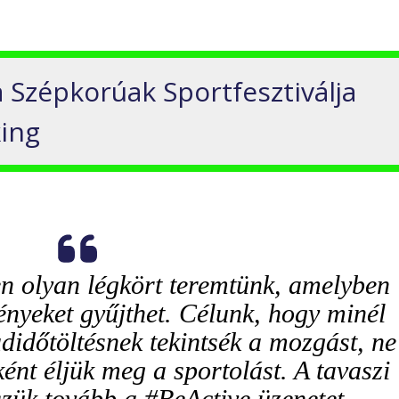
a Szépkorúak Sportfesztiválja
king
n olyan légkört teremtünk, amelyben
ényeket gyűjthet. Célunk, hogy minél
didőtöltésnek tekintsék a mozgást, ne
nt éljük meg a sportolást. A tavaszi
szük tovább a #BeActive üzenetet,