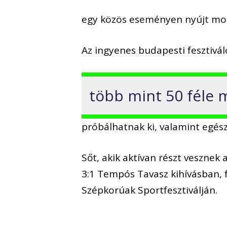
egy közös eseményen nyújt moz
Az ingyenes budapesti fesztivál
több mint 50 féle
próbálhatnak ki, valamint egés
Sőt, akik aktívan részt veszn
3:1 Tempós Tavasz kihívásban, 
Szépkorúak Sportfesztiválján.