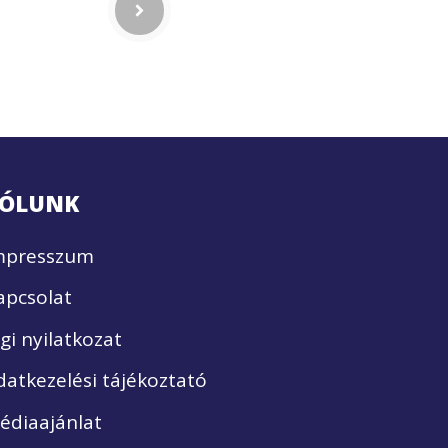
ÓLUNK
mpresszum
apcsolat
ogi nyilatkozat
datkezelési tájékoztató
édiaajánlat