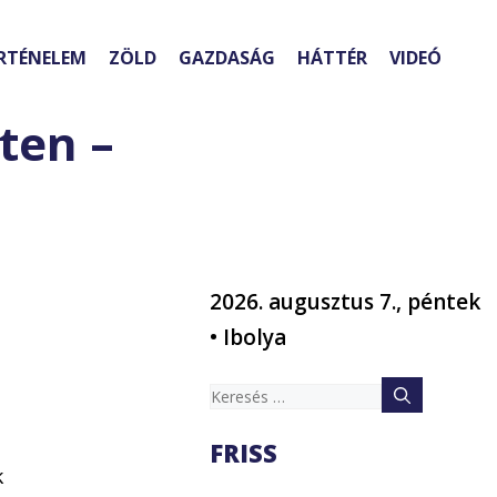
RTÉNELEM
ZÖLD
GAZDASÁG
HÁTTÉR
VIDEÓ
ten –
2026. augusztus 7., péntek
• Ibolya
s
Keresés:
FRISS
k