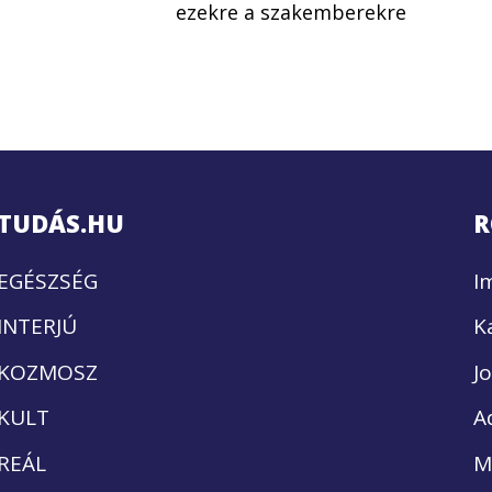
ezekre a szakemberekre
TUDÁS.HU
R
EGÉSZSÉG
I
INTERJÚ
K
KOZMOSZ
J
KULT
A
REÁL
M