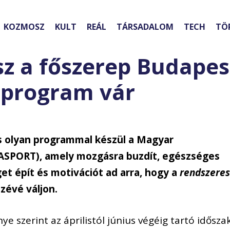
KOZMOSZ
KULT
REÁL
TÁRSADALOM
TECH
TÖ
sz a főszerep Budapes
 program vár
 olyan programmal készül a Magyar
ASPORT), amely mozgásra buzdít, egészséges
t épít és motivációt ad arra, hogy a
rendszere
zévé váljon.
e szerint az áprilistól június végéig tartó idősza