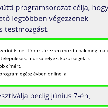
ütt! programsorozat célja, hog
hető legtöbben végezzenek
 testmozgást.
 szerint ismét több százezren mozdulnak meg máj
települések, munkahelyek, közösségek is
bb címért.
rogram egész évben online, a
ztiválja pedig június 7-én,