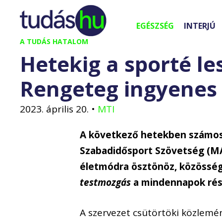
Kilépés
a
EGÉSZSÉG
INTERJÚ
tartalomba
A TUDÁS HATALOM
Hetekig a sporté le
Rengeteg ingyenes
2023. április 20.
•
MTI
A következő hetekben számos
Szabadidősport Szövetség (M
életmódra ösztönöz, közössége
testmozgás
a mindennapok rés
A szervezet csütörtöki közlemény