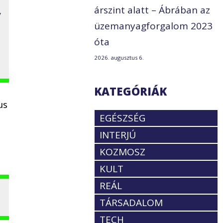
árszint alatt – Ábrában az
y
üzemanyagforgalom 2023
óta
2026. augusztus 6.
KATEGÓRIÁK
us
EGÉSZSÉG
INTERJÚ
KOZMOSZ
KULT
REÁL
TÁRSADALOM
TECH