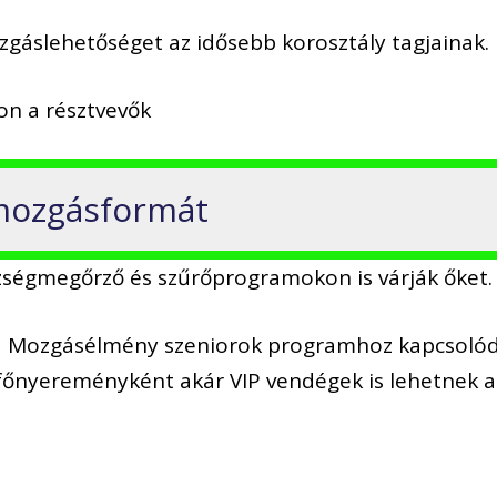
gáslehetőséget az idősebb korosztály tagjainak.
on a résztvevők
 mozgásformát
zségmegőrző és szűrőprogramokon is várják őket.
ek a Mozgásélmény szeniorok programhoz kapcsoló
főnyereményként akár VIP vendégek is lehetnek a