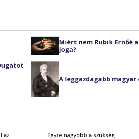
Miért nem Rubik Ernőé a
joga?
Nyugatot
A leggazdagabb magyar 
l az
Egyre nagyobb a szükség