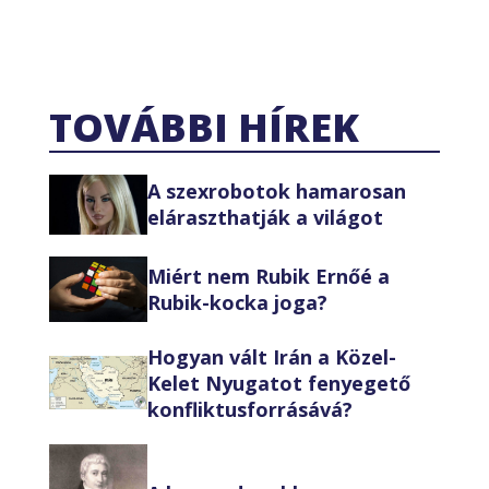
TOVÁBBI HÍREK
A szexrobotok hamarosan
eláraszthatják a világot
Miért nem Rubik Ernőé a
Rubik-kocka joga?
Hogyan vált Irán a Közel-
Kelet Nyugatot fenyegető
konfliktusforrásává?