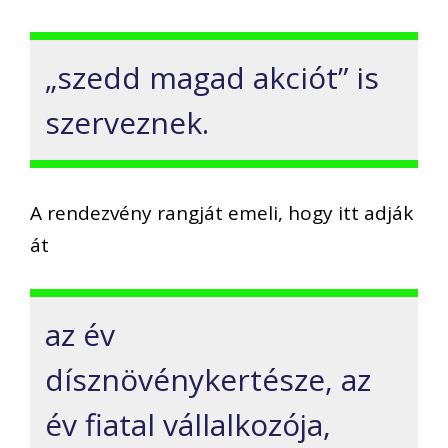
„szedd magad akciót” is
szerveznek.
A rendezvény rangját emeli, hogy itt adják
át
az év
dísznövénykertésze, az
év fiatal vállalkozója,