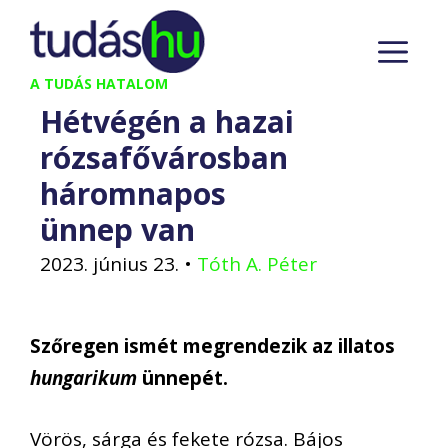
Kilépés
M
a
tartalomba
A TUDÁS HATALOM
Hétvégén a hazai
rózsafővárosban
háromnapos
ünnep van
2023. június 23.
•
Tóth A. Péter
Szőregen ismét megrendezik az illatos
hungarikum
ünnepét.
Vörös, sárga és fekete rózsa. Bájos