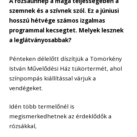
A rózsaünnep a maga teljességében a
szemnek és a szívnek szól. Ez a júniusi
hosszú hétvége számos izgalmas
programmal kecsegtet. Melyek lesznek
a leglátványosabbak?
Pénteken délelőtt díszítjük a Tömörkény
István Művelődési Ház tükörtermét, ahol
színpompás kiállítással várjuk a
vendégeket.
Idén több termelőnél is
megismerkedhetnek az érdeklődők a
rózsákkal,