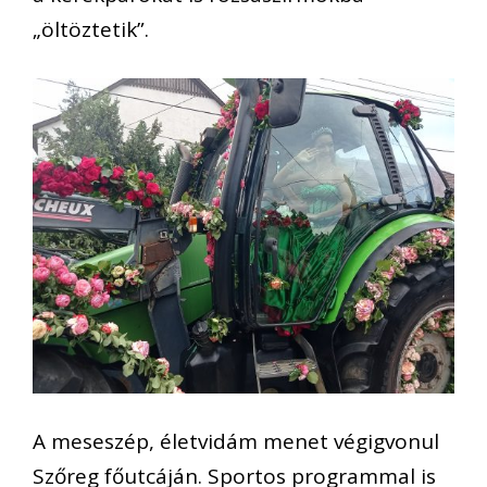
„öltöztetik”.
A meseszép, életvidám menet végigvonul
Szőreg főutcáján. Sportos programmal is