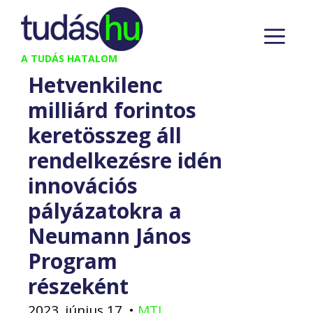
Kilépés
M
a
tartalomba
A TUDÁS HATALOM
Hetvenkilenc
milliárd forintos
keretösszeg áll
rendelkezésre idén
innovációs
pályázatokra a
Neumann János
Program
részeként
2023. június 17.
•
MTI