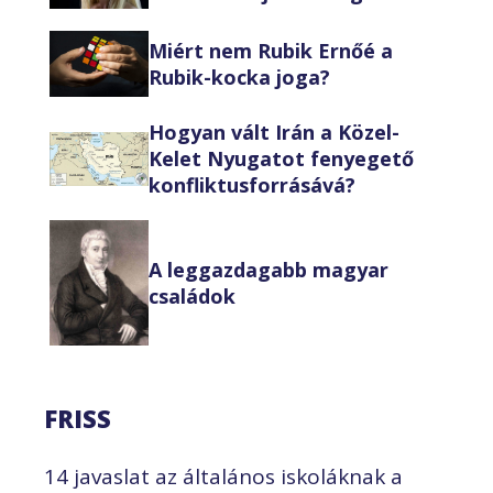
Miért nem Rubik Ernőé a
Rubik-kocka joga?
Hogyan vált Irán a Közel-
Kelet Nyugatot fenyegető
konfliktusforrásává?
A leggazdagabb magyar
családok
FRISS
14 javaslat az általános iskoláknak a