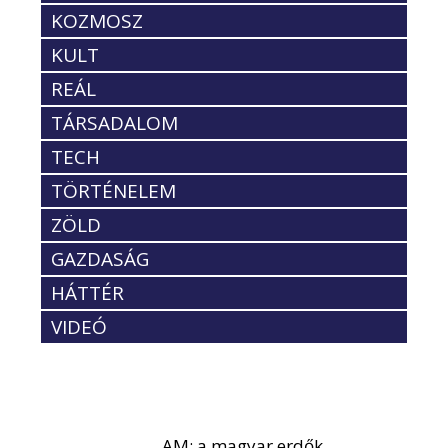
KOZMOSZ
KULT
REÁL
TÁRSADALOM
TECH
TÖRTÉNELEM
ZÖLD
GAZDASÁG
HÁTTÉR
VIDEÓ
AM: a magyar erdők