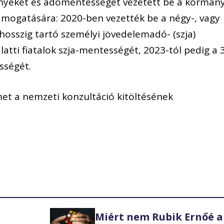
nyeket és adómentességet vezetett be a kormán
ámogatására: 2020-ben vezették be a négy-, vagy
sszig tartó személyi jövedelemadó- (szja)
latti fiatalok szja-mentességét, 2023-tól pedig a 
sségét.
lmet a nemzeti konzultáció kitöltésének
Miért nem Rubik Ernőé a