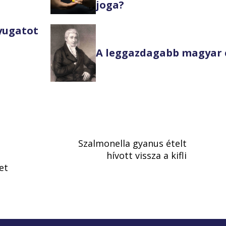
joga?
Nyugatot
A leggazdagabb magyar 
Szalmonella gyanus ételt
hívott vissza a kifli
et