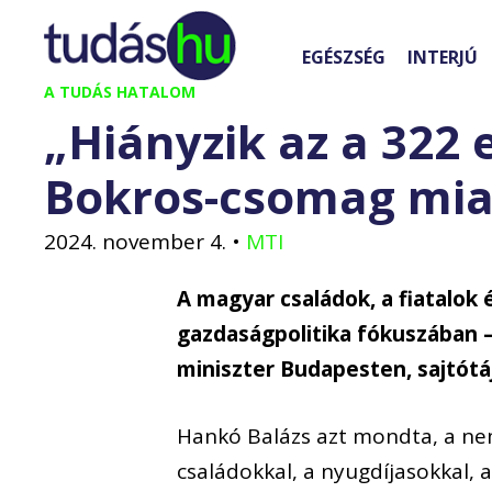
Kilépés
a
EGÉSZSÉG
INTERJÚ
tartalomba
A TUDÁS HATALOM
„Hiányzik az a 322 
Bokros-csomag mia
2024. november 4.
•
MTI
A magyar családok, a fiatalok 
gazdaságpolitika fókuszában –
miniszter Budapesten, sajtótá
Hankó Balázs azt mondta, a nem
családokkal, a nyugdíjasokkal, a 