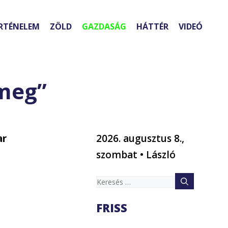
RTÉNELEM
ZÖLD
GAZDASÁG
HÁTTÉR
VIDEÓ
meg”
ar
2026. augusztus 8.,
szombat • László
Keresés:
FRISS