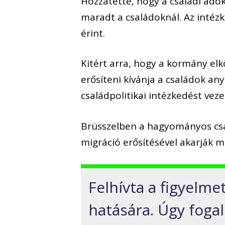
Hozzátette, hogy a családi adó
maradt a családoknál. Az intézk
érint.
Kitért arra, hogy a kormány el
erősíteni kívánja a családok an
családpolitikai intézkedést veze
Brüsszelben a hagyományos csal
migráció erősítésével akarják 
Felhívta a figyelm
hatására. Úgy foga