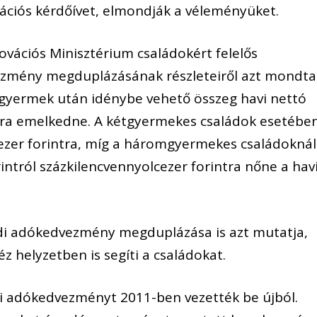
tációs kérdőívet, elmondják a véleményüket.
novációs Minisztérium családokért felelős
vezmény megduplázásának részleteiről azt mondta
 gyermek után idénybe vehető összeg havi nettó
intra emelkedne. A kétgyermekes családok esetébe
ezer forintra, míg a háromgyermekes családoknál
rintról százkilencvennyolcezer forintra nőne a hav
ládi adókedvezmény megduplázása is azt mutatja,
z helyzetben is segíti a családokat.
di adókedvezményt 2011-ben vezették be újból.