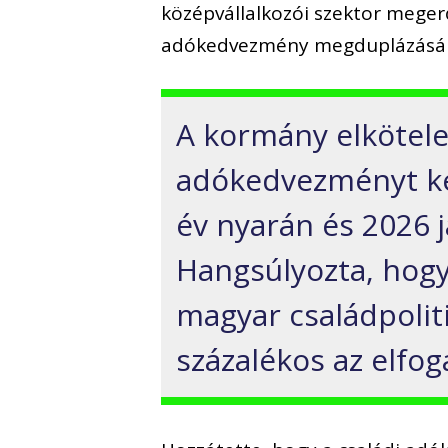
középvállalkozói szektor megerő
adókedvezmény megduplázásár
A kormány elkötelez
adókedvezményt ké
év nyarán és 2026 j
Hangsúlyozta, hog
magyar családpolit
százalékos az elfog