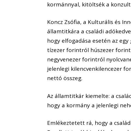
kormánnyal, kitöltsék a konzul
Koncz Zsófia, a Kulturális és In
államtitkára a családi adóked
hogy elfogadása esetén az egy
tízezer forintról húszezer for
negyvenezer forintról nyolcvan
jelenlegi kilencvenkilencezer fo
nettó összeg.
Az államtitkár kiemelte: a csa
hogy a kormány a jelenlegi nehé
Emlékeztetett rá, hogy a csalá