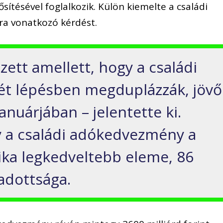
sítésével foglalkozik. Külön kiemelte a családi
a vonatkozó kérdést.
ett amellett, hogy a családi
t lépésben megduplázzák, jövő
anuárjában – jelentette ki.
y a családi adókedvezmény a
ika legkedveltebb eleme, 86
adottsága.