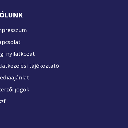
ÓLUNK
mpresszum
apcsolat
ogi nyilatkozat
datkezelési tájékoztató
édiaajánlat
zerzői jogok
szf