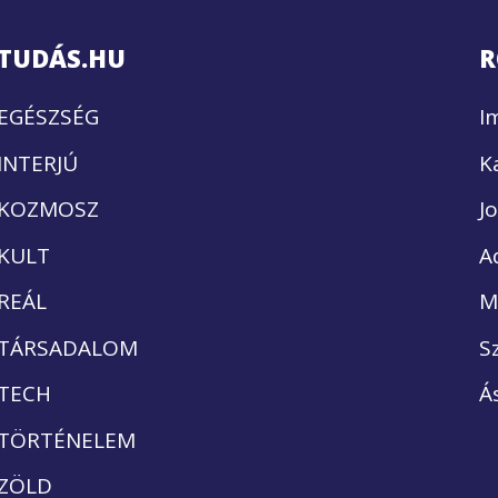
TUDÁS.HU
R
EGÉSZSÉG
I
INTERJÚ
K
KOZMOSZ
J
KULT
A
REÁL
M
TÁRSADALOM
S
TECH
Á
TÖRTÉNELEM
ZÖLD