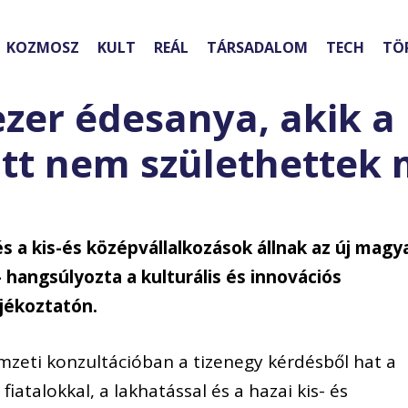
KOZMOSZ
KULT
REÁL
TÁRSADALOM
TECH
TÖ
ezer édesanya, akik a
tt nem születhettek 
és a kis-és középvállalkozások állnak az új magy
 hangsúlyozta a kulturális és innovációs
jékoztatón.
zeti konzultációban a tizenegy kérdésből hat a
fiatalokkal, a lakhatással és a hazai kis- és