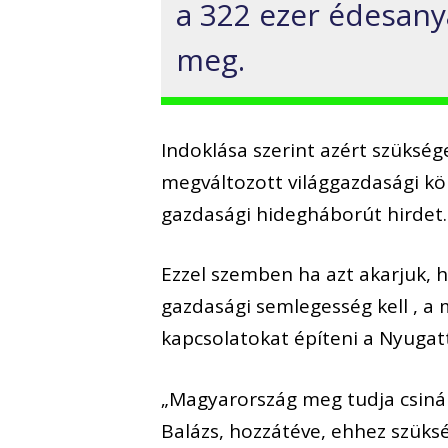
a 322 ezer édesany
meg.
Indoklása szerint azért szükség
megváltozott világgazdasági kö
gazdasági hidegháborút hirdet.
Ezzel szemben ha azt akarjuk,
gazdasági semlegesség kell , a
kapcsolatokat építeni a Nyugatt
„Magyarország meg tudja csinál
Balázs, hozzátéve, ehhez szüks