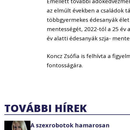
Emellett további adókedvezmé
az elmúlt években a családok t
többgyermekes édesanyák életho
mentességét, 2022-tól a 25 év a
év alatti édesanyák szja- mente
Koncz Zsófia is felhívta a figye
fontosságára.
TOVÁBBI HÍREK
A szexrobotok hamarosan