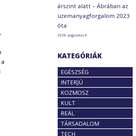
árszint alatt – Ábrában az
üzemanyagforgalom 2023
óta
,
2026. augusztus 6.
n
KATEGÓRIÁK
 a
i
EGÉSZSÉG
INTERJÚ
KOZMOSZ
KULT
REÁL
TÁRSADALOM
TECH