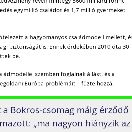
kedvezmény révén mintegy 3600 milliárd forint
edés egymillió családot és 1,7 millió gyermeket
kötelezett a hagyományos családmodell mellett, é
yagi biztonságát is. Ennek érdekében 2010 óta 30
ttek be.
ádmodellel szemben foglalnak állást, és a
megoldani Európa problémáit – fűzte hozzá.
et a Bokros-csomag máig érződő
lmazott: „ma nagyon hiányzik az