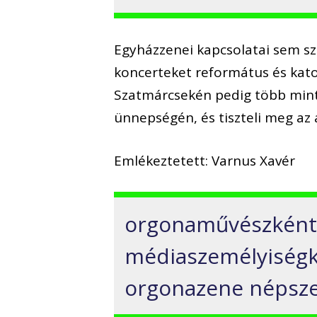
Egyházzenei kapcsolatai sem sz
koncerteket református és kat
Szatmárcsekén pedig több mint 
ünnepségén, és tiszteli meg az
Emlékeztetett: Varnus Xavér
orgonaművészként,
médiaszemélyiségké
orgonazene népsze