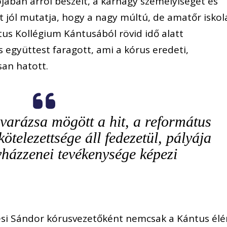
ában arról beszélt, a karnagy személyiségét és
ét jól mutatja, hogy a nagy múltú, de amatőr iskol
us Kollégium Kántusából rövid idő alatt
s együttest faragott, ami a kórus eredeti,
san hatott.
rázsa mögött a hit, a református
ötelezettsége áll fedezetül, pályája
yházzenei tevékenysége képezi
esi Sándor kórusvezetőként nemcsak a Kántus élé