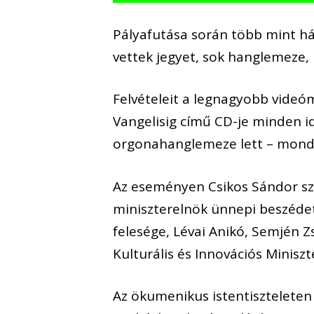
Pályafutása során több mint há
vettek jegyet, sok hanglemeze, 
Felvételeit a legnagyobb videó
Vangelisig című CD-je minden 
orgonahanglemeze lett – mondt
Az eseményen Csikos Sándor szí
miniszterelnök ünnepi beszéde
felesége, Lévai Anikó, Semjén Z
Kulturális és Innovációs Miniszt
Az ökumenikus istentiszteleten