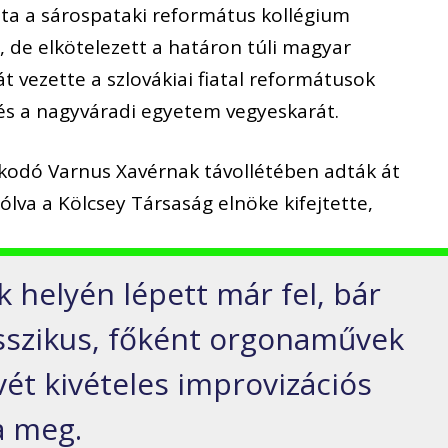
óta a sárospataki református kollégium
 de elkötelezett a határon túli magyar
t vezette a szlovákiai fiatal reformátusok
s a nagyváradi egyetem vegyeskarát.
zkodó Varnus Xavérnak távollétében adták át
zólva a Kölcsey Társaság elnöke kifejtette,
k helyén lépett már fel, bár
sszikus, főként orgonaművek
vét kivételes improvizációs
a meg.