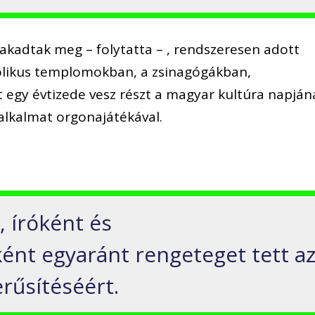
akadtak meg – folytatta – , rendszeresen adott
olikus templomokban, a zsinagógákban,
egy évtizede vesz részt a magyar kultúra napján
 alkalmat orgonajátékával.
 íróként és
nt egyaránt rengeteget tett a
rűsítéséért.