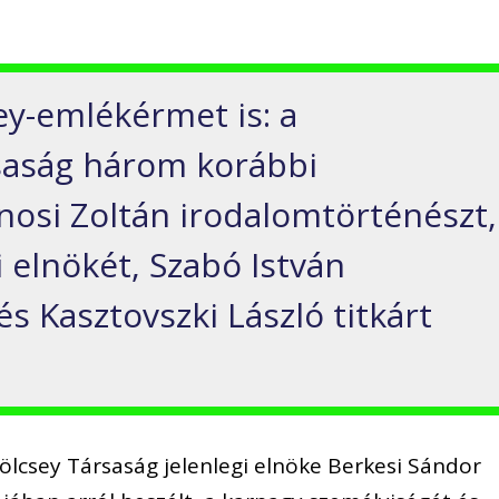
ey-emlékérmet is: a
rsaság három korábbi
Jánosi Zoltán irodalomtörténészt,
 elnökét, Szabó István
s Kasztovszki László titkárt
 Kölcsey Társaság jelenlegi elnöke Berkesi Sándor