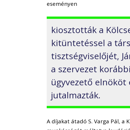
eseményen
kiosztották a Kölcs
kitüntetéssel a tá
tisztségviselőjét, 
a szervezet korábbi
ügyvezető elnököt é
jutalmazták.
A díjakat átadó S. Varga Pál, a