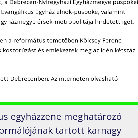
nc, a Debrecen-Nyíregyházi Egyházmegye püspökei
 Evangélikus Egyház elnök-püspöke, valamint
egyházmegye érsek-metropolitája hirdetett igét.
en a református temetőben Kölcsey Ferenc
ak koszorúzást és emlékeztek meg az idén kétszáz
tett Debrecenben. Az interneten olvasható
us egyházzene meghatározó
formálójának tartott karnagy