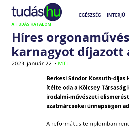
Kilépés
a
EGÉSZSÉG
INTERJÚ
tartalomba
A TUDÁS HATALOM
Híres orgonaművész
karnagyot díjazott
2023. január 22.
•
MTI
Berkesi Sándor Kossuth-díjas
ítélte oda a Kölcsey Társaság
irodalmi-művészeti elismerést
szatmárcsekei ünnepségen adt
A református templomban rende