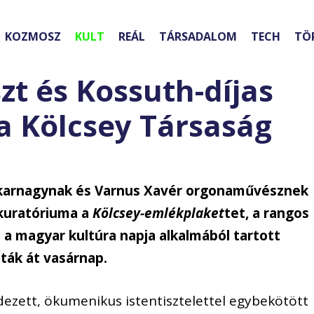
KOZMOSZ
KULT
REÁL
TÁRSADALOM
TECH
TÖ
t és Kossuth-díjas
 a Kölcsey Társaság
 karnagynak és Varnus Xavér orgonaművésznek
 kuratóriuma a
Kölcsey-emlékplaket
tet, a rangos
 a magyar kultúra napja alkalmából tartott
ák át vasárnap.
zett, ökumenikus istentisztelettel egybekötött