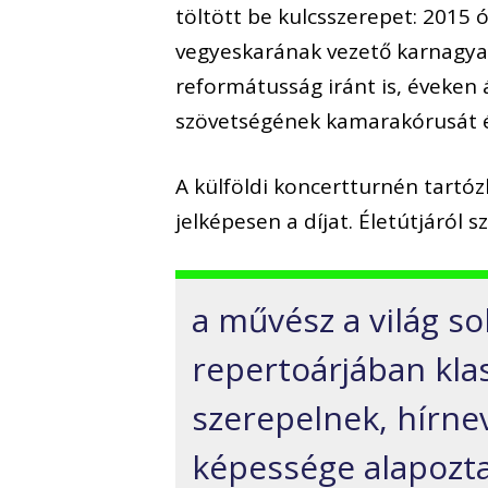
töltött be kulcsszerepet: 2015 
vegyeskarának vezető karnagya,
reformátusság iránt is, éveken á
szövetségének kamarakórusát é
A külföldi koncertturnén tartó
jelképesen a díjat. Életútjáról s
a művész a világ so
repertoárjában kla
szerepelnek, hírne
képessége alapozt