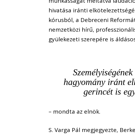
munkásságát méltatva laudációj
hivatása iránti elkötelezettség
kórusból, a Debreceni Reformát
nemzetközi hírű, professzionáli
gyülekezeti szerepére is áldáso
Személyiségének va
hagyomány iránt elk
gerincét is eg
– mondta az elnök.
S. Varga Pál megjegyezte, Berk