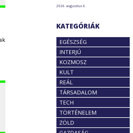
2026. augusztus 6.
KATEGÓRIÁK
ak
EGÉSZSÉG
INTERJÚ
KOZMOSZ
KULT
REÁL
TÁRSADALOM
TECH
z
TÖRTÉNELEM
ZÖLD
GAZDASÁG