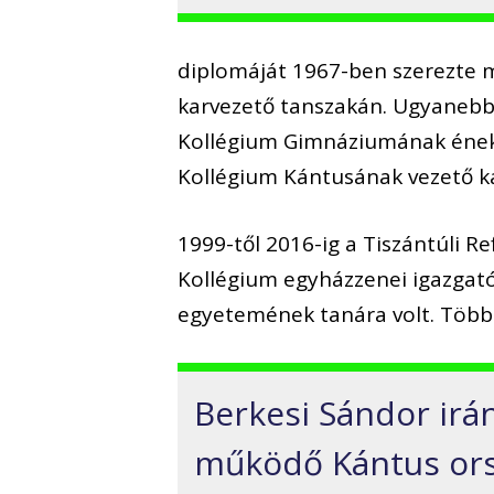
diplomáját 1967-ben szerezte 
karvezető tanszakán. Ugyanebb
Kollégium Gimnáziumának ének
Kollégium Kántusának vezető k
1999-től 2016-ig a Tiszántúli 
Kollégium egyházzenei igazgató
egyetemének tanára volt. Több 
Berkesi Sándor irán
működő Kántus ors