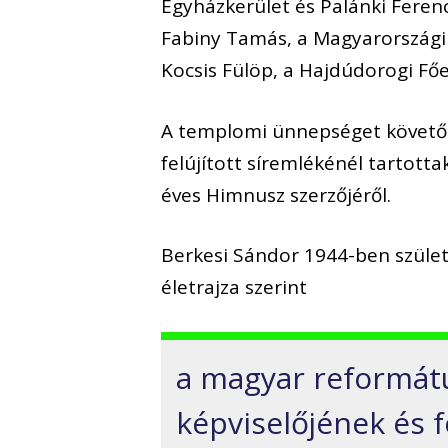
Egyházkerület és Palánki Fere
Fabiny Tamás, a Magyarországi
Kocsis Fülöp, a Hajdúdorogi Fő
A templomi ünnepséget követő
felújított síremlékénél tartott
éves Himnusz szerzőjéről.
Berkesi Sándor 1944-ben szüle
életrajza szerint
a magyar reformát
képviselőjének és 