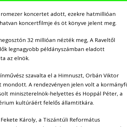
romezer koncertet adott, ezekre hatmillióan
hatvan koncertfilmje és öt könyve jelent meg.
megosztón 32 millióan nézték meg, A Raveltől
idők legnagyobb példányszámban eladott
a az elnök.
nművész szavalta el a Himnuszt, Orbán Viktor
t mondott. A rendezvényen jelen volt a kormányf
solt miniszterelnök-helyettes és Hoppál Péter, a
érium kultúráért felelős államtitkára.
 Fekete Károly, a Tiszántúli Református