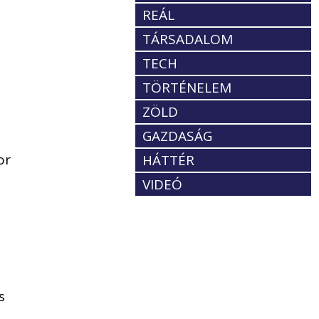
REÁL
TÁRSADALOM
TECH
TÖRTÉNELEM
ZÖLD
GAZDASÁG
or
HÁTTÉR
VIDEÓ
s