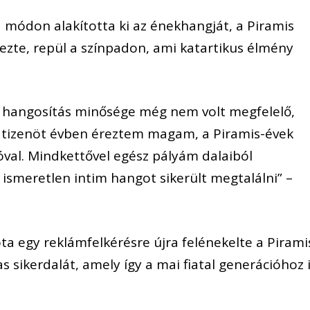
a módon alakította ki az énekhangját, a Piramis
ezte, repül a színpadon, ami katartikus élmény
i hangosítás minősége még nem volt megfelelő,
i tizenöt évben éreztem magam, a Piramis-évek
ióval. Mindkettővel egész pályám dalaiból
ismeretlen intim hangot sikerült megtalálni” –
ta egy reklámfelkérésre újra felénekelte a Pirami
s sikerdalát, amely így a mai fiatal generációhoz 