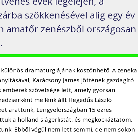
tvenes évek legelején, a
zárba szökkenésével alig egy év
len amatőr zenészből országosan
.
s különös dramaturgiájának köszönhető. A zeneka
rányításával, Karácsony James jöttének gazdagító
es emberek szövetsége lett, amely gyorsan
nedzserként mellénk állt Hegedűs László
eket arattunk, Lengyelországban 15 ezres
ttük a holland slágerlistát, és megkockáztatom,
ltunk. Ebből végül nem lett semmi, de nem sokon