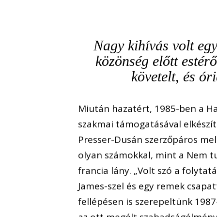
Nagy kihívás volt eg
közönség előtt estéről
követelt, és óri
Miután hazatért, 1985-ben a H
szakmai támogatásával elkészít
Presser-Dusán szerzőpáros mellet
olyan számokkal, mint a Nem tu
francia lány. „Volt szó a folyt
James-szel és egy remek csapat
fellépésen is szerepeltünk 1987