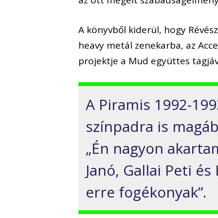
az ott megélt szabadságélmény
A könyvből kiderül, hogy Révész
heavy metál zenekarba, az Acce
projektje a Mud együttes tagjáv
A Piramis 1992-199
színpadra is magába
„Én nagyon akartam
Janó, Gallai Peti é
erre fogékonyak”.