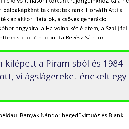
i fickó volt, hasonlítottunk rajongóinkhoz, talán 
n példaképként tekintettek ránk. Horváth Attila
ték az akkori fiatalok, a csöves generáció
óbor angyalra, a Ha volna két életem, a Szállj fel
ettem soraira” – mondta Révész Sándor.
 kilépett a Piramisból és 1984-
ott, világslágereket énekelt egy
 például Banyák Nándor hegedűvirtuóz és Bianki