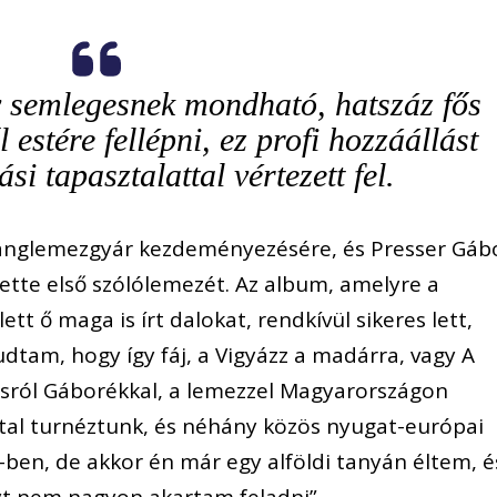
y semlegesnek mondható, hatszáz fős
 estére fellépni, ez profi hozzáállást
ási tapasztalattal vértezett fel.
anglemezgyár kezdeményezésére, és Presser Gáb
ette első szólólemezét. Az album, amelyre a
t ő maga is írt dalokat, rendkívül sikeres lett,
dtam, hogy így fáj, a Vigyázz a madárra, vagy A
atásról Gáborékkal, a lemezzel Magyarországon
tal turnéztunk, és néhány közös nyugat-európai
-ben, de akkor én már egy alföldi tanyán éltem, é