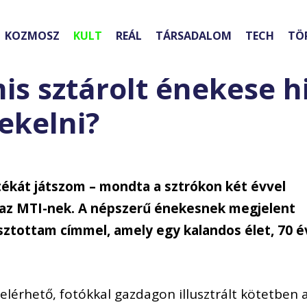
KOZMOSZ
KULT
REÁL
TÁRSADALOM
TECH
TÖ
is sztárolt énekese h
ekelni?
ékát játszom – mondta a sztrókon két évvel
az MTI-nek. A népszerű énekesnek megjelent
asztottam címmel, amely egy kalandos élet, 70 é
lérhető, fotókkal gazdagon illusztrált kötetben 