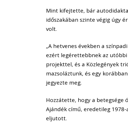
Mint kifejtette, bár autodidakt
időszakában szinte végig úgy ér
volt.
„A hetvenes években a színpad
ezért legérettebbnek az utóbb
projekttel, és a Közlegények tr
mazsoláztunk, és egy korábban 
jegyezte meg.
Hozzátette, hogy a betegsége ó
Ajándék című, eredetileg 1978-a
eljutott.