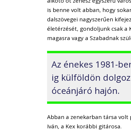
alkotó öt zenész egyszerű város
is benne volt abban, hogy soka
dalszövegei nagyszerűen kifejez
életérzését, gondoljunk csak a K
magasra vagy a Szabadnak szül
Az énekes 1981-ben
ig külföldön dolgoz
óceánjáró hajón.
Abban a zenekarban társa volt
Iván, a Kex korábbi gitárosa.