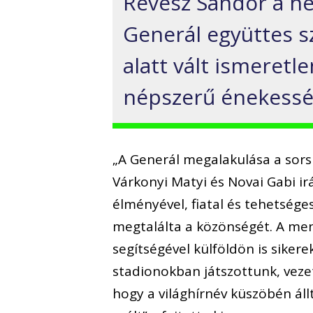
Révész Sándor a he
Generál együttes s
alatt vált ismeret
népszerű énekessé
„A Generál megalakulása a sor
Várkonyi Matyi és Novai Gabi i
élményével, fiatal és tehetség
megtalálta a közönségét. A me
segítségével külföldön is siker
stadionokban játszottunk, veze
hogy a világhírnév küszöbén ál