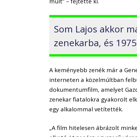
múlt” – fejtette ki.
Som Lajos akkor má
zenekarba, és 1975
A keményebb zenék már a Gener
interneten a közelmúltban fel
dokumentumfilm, amelyet Gazda
zenekar fiatalokra gyakorolt el
egy alkalommal vetítették.
„A film hitelesen ábrázolt mink