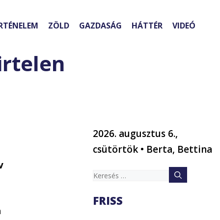
RTÉNELEM
ZÖLD
GAZDASÁG
HÁTTÉR
VIDEÓ
irtelen
2026. augusztus 6.,
csütörtök • Berta, Bettina
v
Keresés:
FRISS
a