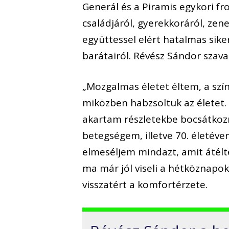
Generál és a Piramis egykori fr
családjáról, gyerekkoráról, zen
együttessel elért hatalmas siker
barátairól. Révész Sándor szava
„Mozgalmas életet éltem, a szín
miközben habzsoltuk az életet.
akartam részletekbe bocsátkozn
betegségem, illetve 70. életéve
elmeséljem mindazt, amit átélt
ma már jól viseli a hétköznapo
visszatért a komfortérzete.