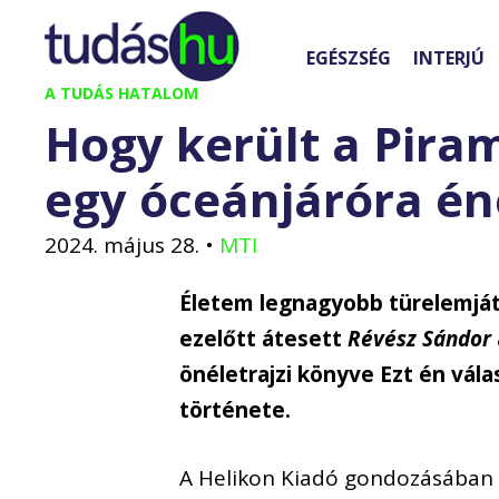
Kilépés
a
EGÉSZSÉG
INTERJÚ
tartalomba
A TUDÁS HATALOM
Hogy került a Piram
egy óceánjáróra én
2024. május 28.
•
MTI
Életem legnagyobb türelemját
ezelőtt átesett
Révész Sándor
önéletrajzi könyve Ezt én vál
története.
A Helikon Kiadó gondozásában e