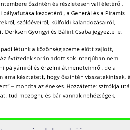
ontembere őszintén és részletesen vall életéről,
ei pályafutása kezdetéről, a Generál és a Piramis
ekről, szólóéveiről, külföldi kalandozásairól,
it Derksen Gyöngyi és Bálint Csaba jegyezte le.
padi létünk a közönség szeme előtt zajlott,
 Az évtizedek során adott sok interjúban nem
i pályámról és érzelmi átmeneteimről, de a
m arra késztetett, hogy őszintén visszatekintsek, 
em” – mondta az énekes. Hozzátette: sztrókja ut
kat, tud mozogni, és bár vannak nehézségek,