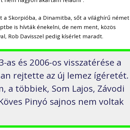
t nem nagyon akartam feladni”.
t a Skorpióba, a Dinamitba, sőt a világhírű német
ptbe is hívták énekelni, de nem ment, közös
al, Rob Davisszel pedig kísérlet maradt.
3-as és 2006-os visszatérése a
n rejtette az új lemez ígéretét.
, a többiek, Som Lajos, Závodi
s Köves Pinyó sajnos nem voltak