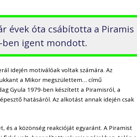
r évek óta csábította a Piramis
-ben igent mondott.
ál idején motiválóak voltak számára. Az
bukkant a Mikor megszülettem… című
g Gyula 1979-ben készített a Piramisról, a
képesztő hatásáról. Az alkotást annak idején csak
et, és a közönség reakcióját egyaránt. A Piramist