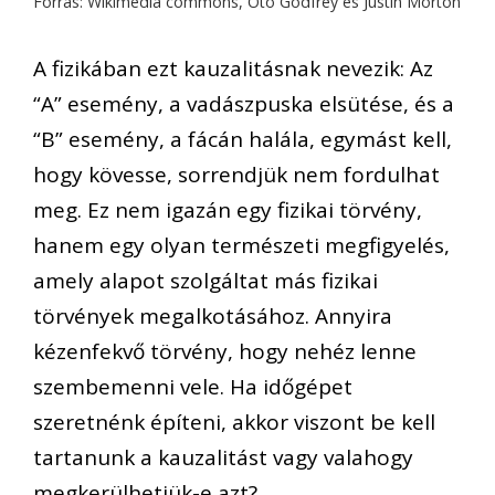
Forrás: Wikimedia commons, Oto Godfrey és Justin Morton
A fizikában ezt kauzalitásnak nevezik: Az
“A” esemény, a vadászpuska elsütése, és a
“B” esemény, a fácán halála, egymást kell,
hogy kövesse, sorrendjük nem fordulhat
meg. Ez nem igazán egy fizikai törvény,
hanem egy olyan természeti megfigyelés,
amely alapot szolgáltat más fizikai
törvények megalkotásához. Annyira
kézenfekvő törvény, hogy nehéz lenne
szembemenni vele. Ha időgépet
szeretnénk építeni, akkor viszont be kell
tartanunk a kauzalitást vagy valahogy
megkerülhetjük-e azt?