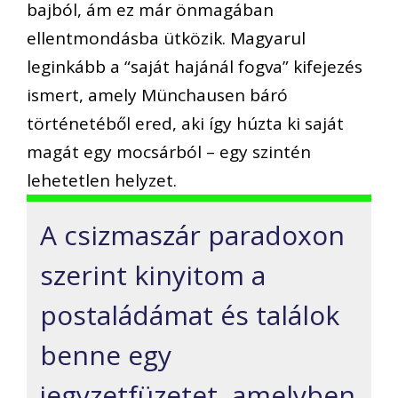
bajból, ám ez már önmagában
ellentmondásba ütközik. Magyarul
leginkább a “saját hajánál fogva” kifejezés
ismert, amely Münchausen báró
történetéből ered, aki így húzta ki saját
magát egy mocsárból – egy szintén
lehetetlen helyzet.
A csizmaszár paradoxon
szerint kinyitom a
postaládámat és találok
benne egy
jegyzetfüzetet, amelyben