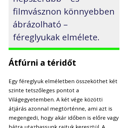
filmvásznon könnyebben
ábrázolható –
féreglyukak elmélete.
Átfúrni a téridőt
Egy féreglyuk elméletben összeköthet két
szinte tetszőleges pontot a
Világegyetemben. A két vége közötti
átjárás azonnal megtörténne, ami azt is
megengedi, hogy akár időben is előre vagy
hátra utazhassunk rajtuk keresztül. A