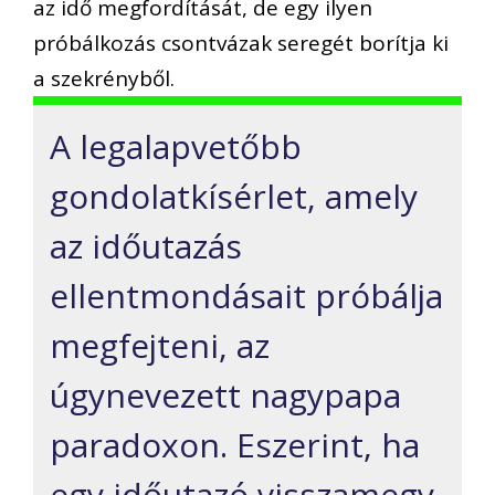
az idő megfordítását, de egy ilyen
próbálkozás csontvázak seregét borítja ki
a szekrényből.
A legalapvetőbb
gondolatkísérlet, amely
az időutazás
ellentmondásait próbálja
megfejteni, az
úgynevezett nagypapa
paradoxon. Eszerint, ha
egy időutazó visszamegy