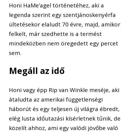
Honi HaMe’agel történetéhez, aki a
legenda szerint egy szentjánoskenyérfa
ültetésekor elaludt 70 évre, majd, amikor
felkelt, már szedhette is a termést
mindeközben nem öregedett egy percet
sem.
Megáll az idő
Honi vagy épp Rip van Winkle meséje, aki
átaludta az amerikai függetlenségi
háborút és egy teljesen új világra ébredt,
elég lusta időutazási kísérletnek tűnik, de
közelít ahhoz, ami egy valódi jövőbe való