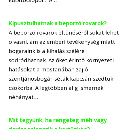
kutatócsoport. A…
Kipusztulhatnak a beporzó rovarok?
A beporzó rovarok eltűnéséről sokat lehet
olvasni, ám az emberi tevékenység miatt
bogaraink is a kihalás szélére
sodródhatnak. Az őket érintő környezeti
hatásokat a mostanában zajló
szentjánosbogár-séták kapcsán szedtük
csokorba. A legtöbben alig ismernek
néhányat…
Mit tegyünk, ha rengeteg méh vagy