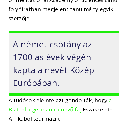
of the National Academy of Sciences című
folyóiratban megjelent tanulmány egyik
szerzője.
A német csótány az
1700-as évek végén
kapta a nevét Közép-
Európában.
A tudósok eleinte azt gondolták, hogy
a
Blattella germanica nevű faj
Északkelet-
Afrikából származik.