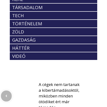
TÁRSADALOM
TECH
TÖRTÉNELEM
ZÖLD
GAZDASÁG
HÁTTÉR
VIDEÓ
A cégek nem tartanak
a kibertámadásoktól,
miközben minden
ötödiket ért már