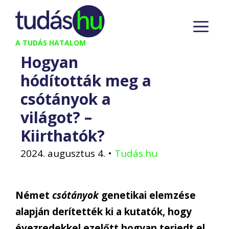
Kilépés
M
a
tartalomba
A TUDÁS HATALOM
Hogyan
hódították meg a
csótányok a
világot? –
Kiirthatók?
2024. augusztus 4.
•
Tudás.hu
Német
csótányok
genetikai elemzése
alapján derítették ki a kutatók, hogy
évezredekkel ezelőtt hogyan terjedt el