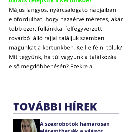
darázs telepszik a kertünkbe?
Május langyos, nyárcsalogató napjaiban
előfordulhat, hogy hazaérve méretes, akár
több ezer, fullánkkal felfegyverzett
rovarból álló rajjal találjuk szemben
magunkat a kertünkben. Kell-e félni tőlük?
Mit tegyünk, ha túl vagyunk a találkozás
első megdöbbenésén? Ezekre a…
TOVÁBBI HÍREK
A szexrobotok hamarosan
eláraszthatják a világot