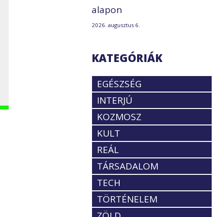
alapon
2026. augusztus 6.
a
KATEGÓRIÁK
EGÉSZSÉG
INTERJÚ
KOZMOSZ
KULT
REÁL
TÁRSADALOM
TECH
TÖRTÉNELEM
ZÖLD