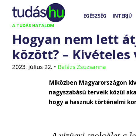
Kilépés
a
EGÉSZSÉG
INTERJÚ
tartalomba
A TUDÁS HATALOM
Hogyan nem lett átj
között? – Kivételes 
2023. július 22.
•
Balázs Zsuzsanna
Miközben Magyarországon ki
nagyszabású terveik közül aka
hogy a hasznuk történelmi kor
A vízügyi szolgálat a l