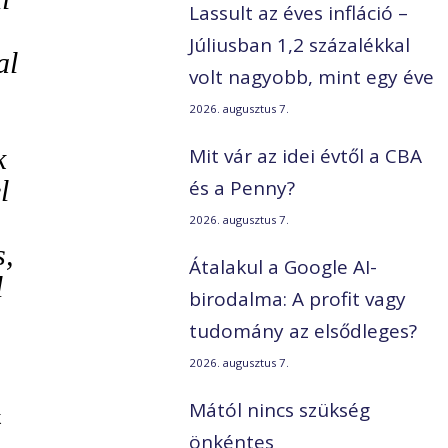
Lassult az éves infláció –
Júliusban 1,2 százalékkal
al
volt nagyobb, mint egy éve
2026. augusztus 7.
k
Mit vár az idei évtől a CBA
l
és a Penny?
2026. augusztus 7.
s,
Átalakul a Google AI-
l
birodalma: A profit vagy
tudomány az elsődleges?
2026. augusztus 7.
Mától nincs szükség
k
önkéntes