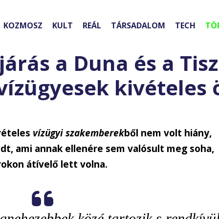
KOZMOSZ
KULT
REÁL
TÁRSADALOM
TECH
TÖ
árás a Duna és a Tis
vízügyesek kivételes 
vételes
vízügyi szakemberek
ből nem volt hiány,
dt, ami annak ellenére sem valósult meg soha,
okon átívelő lett volna.
egnehezebbek közé tartozik s rendkívül