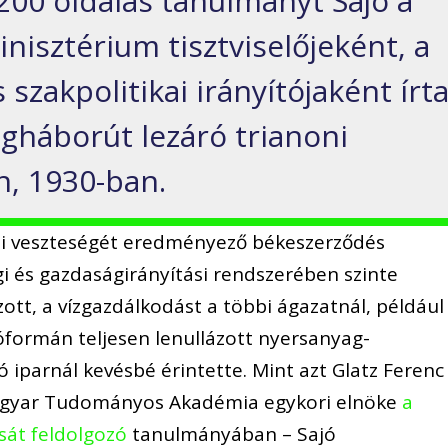
200 oldalas tanulmányt Sajó a
nisztérium tisztviselőjeként, a
 szakpolitikai irányítójaként írt
lágháborút lezáró trianoni
n, 1930-ban.
eti veszteségét eredményező békeszerződés
 és gazdaságirányítási rendszerében szinte
ott, a vízgazdálkodást a többi ágazatnál, például
óformán teljesen lenullázott nyersanyag-
ó iparnál kevésbé érintette. Mint azt Glatz Ferenc
Magyar Tudományos Akadémia egykori elnöke
a
át feldolgozó
tanulmányában – Sajó