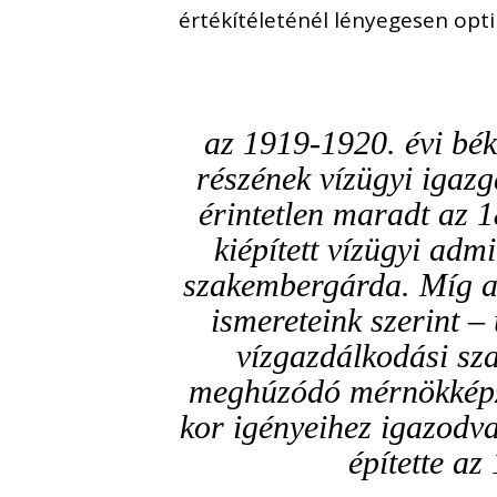
értékítéleténél lényegesen opt
az 1919-1920. évi bé
részének vízügyi igazga
érintetlen maradt az 
kiépített vízügyi adm
szakembergárda. Míg a 
ismereteink szerint – 
vízgazdálkodási sz
meghúzódó mérnökképzé
kor igényeihez igazodva
építette az