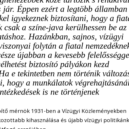
s jár. Éppen ezért a legtöbb államban
el igyekeznek biztosítani, hogy a fiat
 csak a színe-java kerülhessen be az
atáshoz. Hazánkban, sajnos, vízügyi
iszonyai folytán a fiatal nemzedékne
része újabban a kevesebb felelősségge
élhetést biztosító pályákon kezd
 Ha e tekintetben nem történik változá
lni, hogy a munkálatok végrehajtásáná
intézkedések is ne történjenek
pítő mérnök 1931-ben a Vízügyi Közleményekben
kozottabb kihasználása és újabb vízügyi politikán