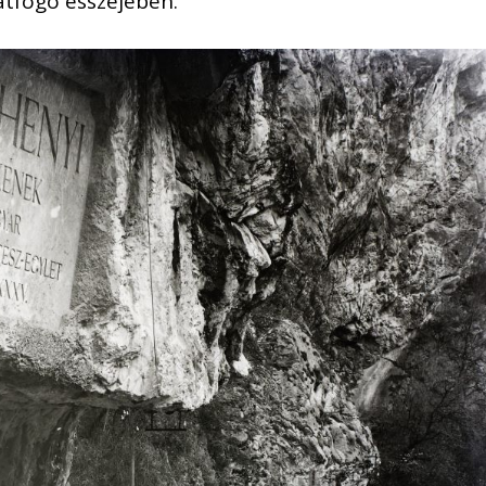
átfogó esszéjében.