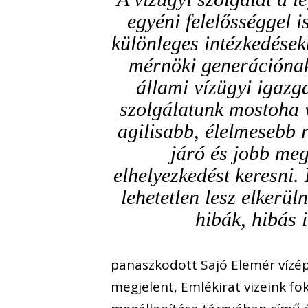
egyéni felelősséggel i
különleges intézkedésekk
mérnöki generációnak
állami vízügyi igazg
szolgálatunk mostoha v
agilisabb, élelmesebb 
járó és jobb meg
elhelyezkedést keresni.
lehetetlen lesz elkerü
hibák, hibás 
panaszkodott Sajó Elemér vízé
megjelent, Emlékirat vizeink fo