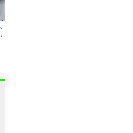
8-
 /