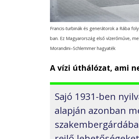
Francis-turbinák és generátorok a Rába f
ban. Ez Magyarország első vízerőműve, mel
Morandini–Schlemmer hagyaték
A vízi úthálózat, ami n
Sajó 1931-ben nyil
alapján azonban mé
szakembergárdába
rejlő lehetőségeket