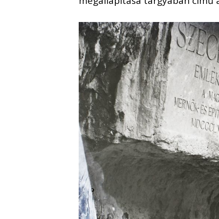
megállapítása tárgyában című 