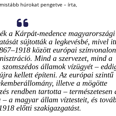
imistább húrokat pengetve – írta,
kék a Kárpát-medence magyarországi
tását sújtották a legkevésbé, mivel it
1867–1918 között európai színvonalo
inisztráció. Mind a szervezet, mind a
szomszédos államok vízügyét – eddi
újra kellett építeni. Az európai szintű
akemberállomány, illetve a mögötte
s rendben tartotta – természetesen 
 – a magyar állam víztesteit, és tová
 1918 előtti szakigazgatást.