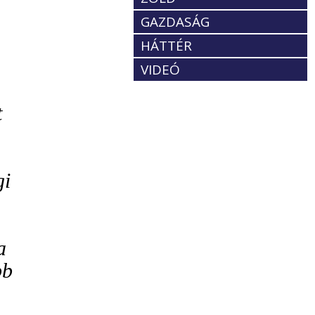
GAZDASÁG
HÁTTÉR
VIDEÓ
t
n
gi
a
bb