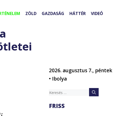
RTÉNELEM
ZÖLD
GAZDASÁG
HÁTTÉR
VIDEÓ
za
ötletei
2026. augusztus 7., péntek
• Ibolya
Keresés:
FRISS
i