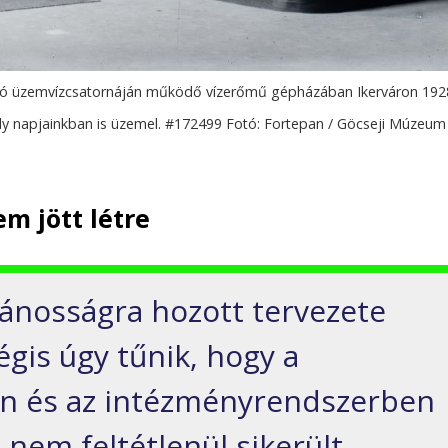
olyó üzemvízcsatornáján működő vízerőmű gépházában Ikerváron 192
y napjainkban is üzemel. #172499 Fotó: Fortepan / Göcseji Múzeum
em jött létre
vánosságra hozott tervezete
gis úgy tűnik, hogy a
n és az intézményrendszerben
 nem feltétlenül sikerült