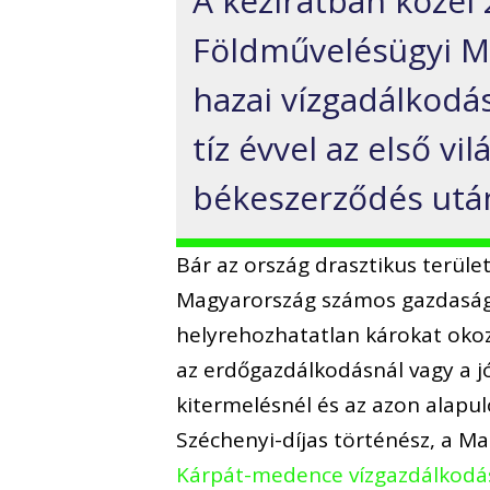
A kéziratban közel 
Földművelésügyi Mi
hazai vízgadálkodás
tíz évvel az első vi
békeszerződés utá
Bár az ország drasztikus terül
Magyarország számos gazdasági
helyrehozhatatlan károkat okoz
az erdőgazdálkodásnál vagy a j
kitermelésnél és az azon alapul
Széchenyi-díjas történész, a 
Kárpát-medence vízgazdálkodás