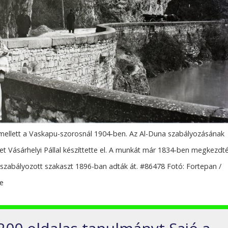
 mellett a Vaskapu-szorosnál 1904-ben. Az Al-Duna szabályozásának
ket Vásárhelyi Pállal készíttette el. A munkát már 1834-ben megkezdt
szabályozott szakaszt 1896-ban adták át. #86478 Fotó: Fortepan /
ge