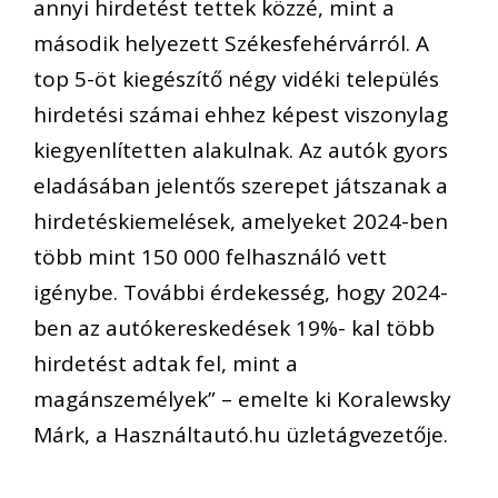
annyi hirdetés
t tettek közzé
, mint a
második helyezett Székesfehérvár
ról
.
A
top 5-öt kiegészítő
négy vidéki település
hirdetési számai ehhez képest viszonylag
kiegyenlítetten alakulnak. Az autók gyors
eladásában jelentős szerepet játszanak a
hirdetéskiemelések, amelyeket 2024-ben
több mint 150 000 felhasználó vett
igénybe. További érdekesség, hogy 2024-
ben az autókereskedések 19%-
kal több
hirdetést adtak fel, mint a
magánszemélyek”
–
emelte ki
Koralewsky
Márk, a Használtautó.hu üzletágvezetője.