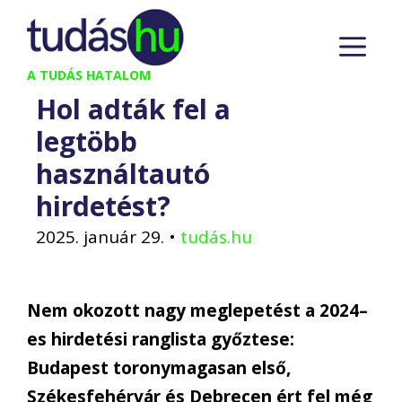
Kilépés
M
a
tartalomba
A TUDÁS HATALOM
Hol adták fel a
legtöbb
használtautó
hirdetést?
2025. január 29.
•
tudás.hu
Nem
okozott
nagy meglepetést a 2024
–
es hirdetési ranglista győztese
:
Budapest toronymagasan első,
Székesfehérvár és Debrecen ért fel még