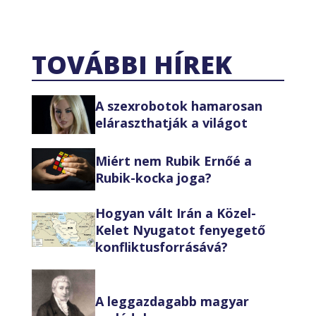
TOVÁBBI HÍREK
A szexrobotok hamarosan
eláraszthatják a világot
Miért nem Rubik Ernőé a
Rubik-kocka joga?
Hogyan vált Irán a Közel-
Kelet Nyugatot fenyegető
konfliktusforrásává?
A leggazdagabb magyar