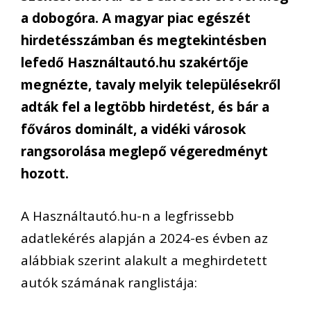
a dobogóra
.
A
magyar piac egészét
hirdetésszámban és megtekintésben
lefedő Használtautó.hu
szakértője
megnézte,
tavaly
melyik települések
ről
adták fel a legtöbb hirdetést, és bár a
főváros dominált, a vidéki városok
rangsorolása meglepő végeredményt
hozott.
A Használtautó.hu-n a legfrissebb
adatlekérés alapján a 2024-es évben az
alábbiak szerint alakult a
meghirdetett
autók számának ranglistája: