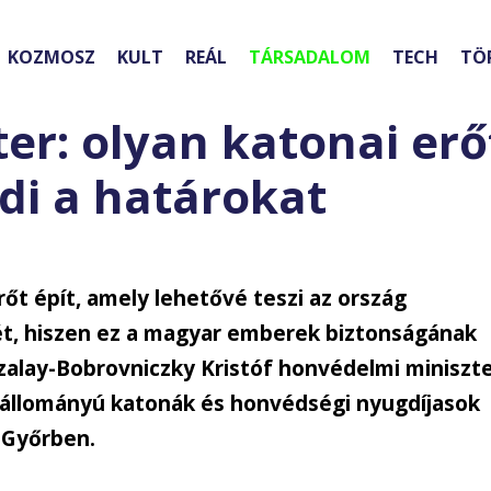
KOZMOSZ
KULT
REÁL
TÁRSADALOM
TECH
TÖ
r: olyan katonai erő
di a határokat
őt épít, amely lehetővé teszi az ország
t, hiszen ez a magyar emberek biztonságának
Szalay-Bobrovniczky Kristóf honvédelmi miniszt
gállományú katonák és honvédségi nyugdíjasok
 Győrben.