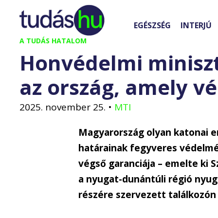
Kilépés
a
EGÉSZSÉG
INTERJÚ
tartalomba
A TUDÁS HATALOM
Honvédelmi miniszte
az ország, amely vé
2025. november 25.
•
MTI
Magyarország olyan katonai er
határainak fegyveres védelmé
végső garanciája – emelte ki 
a nyugat-dunántúli régió nyu
részére szervezett találkozón