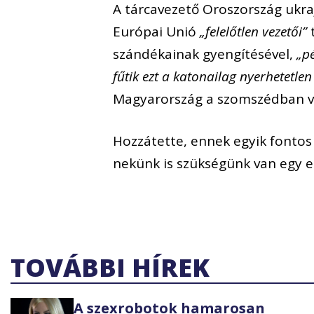
A tárcavezető Oroszország ukra
Európai Unió
„felelőtlen vezetői”
szándékainak gyengítésével,
„p
fűtik ezt a katonailag nyerhetetl
Magyarország a szomszédban van
Hozzátette, ennek egyik fontos 
nekünk is szükségünk van egy e
TOVÁBBI HÍREK
A szexrobotok hamarosan