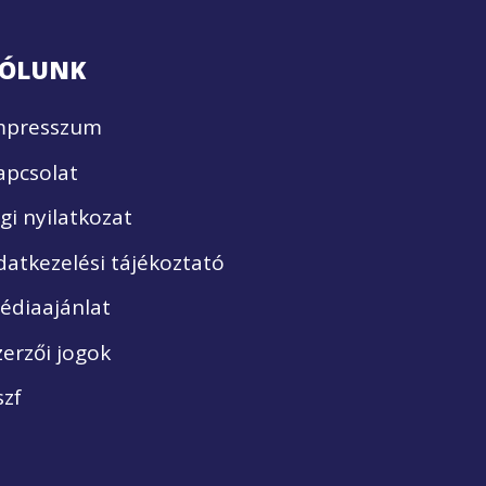
ÓLUNK
mpresszum
apcsolat
ogi nyilatkozat
datkezelési tájékoztató
édiaajánlat
zerzői jogok
szf