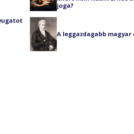
joga?
Nyugatot
A leggazdagabb magyar 