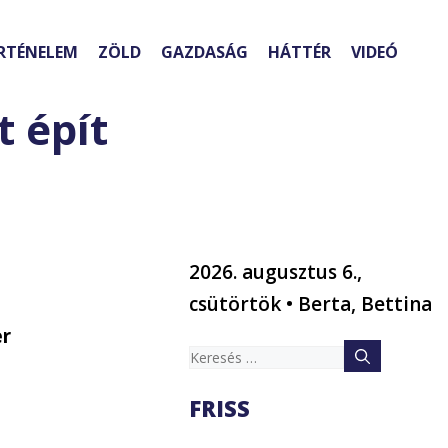
RTÉNELEM
ZÖLD
GAZDASÁG
HÁTTÉR
VIDEÓ
t épít
2026. augusztus 6.,
csütörtök • Berta, Bettina
er
Keresés:
FRISS