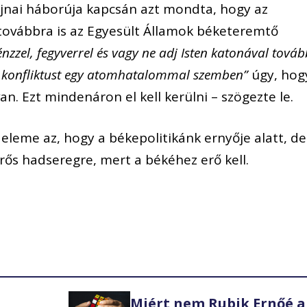
jnai háborúja kapcsán azt mondta, hogy az
továbbra is az Egyesült Államok béketeremtő
énzzel, fegyverrel és vagy ne adj Isten katonával továb
en konfliktust egy atomhatalommal szemben”
úgy, hog
. Ezt mindenáron el kell kerülni – szögezte le.
eleme az, hogy a békepolitikánk ernyője alatt, de
rős hadseregre, mert a békéhez erő kell.
Miért nem Rubik Ernőé a