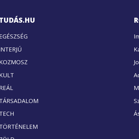
TUDÁS.HU
R
EGÉSZSÉG
I
INTERJÚ
K
KOZMOSZ
J
KULT
A
REÁL
M
TÁRSADALOM
S
TECH
Á
TÖRTÉNELEM