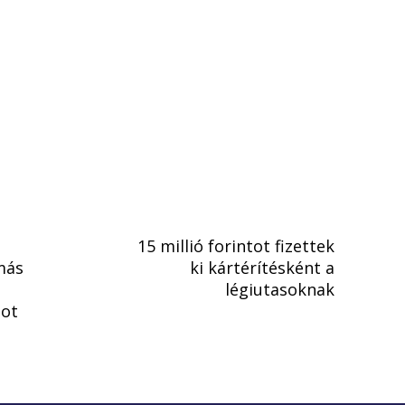
15 millió forintot fizettek
más
ki kártérítésként a
légiutasoknak
got