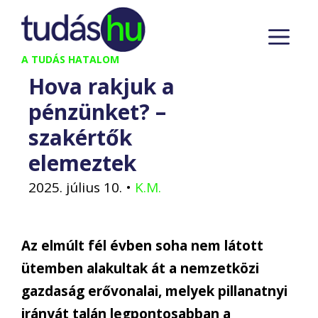
Kilépés
M
a
tartalomba
A TUDÁS HATALOM
Hova rakjuk a
pénzünket? –
szakértők
elemeztek
2025. július 10.
•
K.M.
Az elmúlt fél évben soha nem látott
ütemben alakultak át a nemzetközi
gazdaság erővonalai, melyek pillanatnyi
irányát talán legpontosabban a