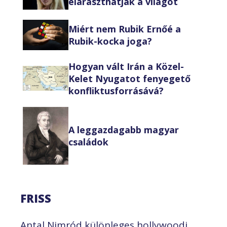
eláraszthatják a világot
Miért nem Rubik Ernőé a
Rubik-kocka joga?
Hogyan vált Irán a Közel-
Kelet Nyugatot fenyegető
konfliktusforrásává?
A leggazdagabb magyar
családok
FRISS
Antal Nimród különleges hollywoodi