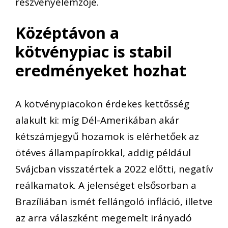
részvényelemzője.
Középtávon a
kötvénypiac is stabil
eredményeket hozhat
A kötvénypiacokon érdekes kettősség
alakult ki: míg Dél-Amerikában akár
kétszámjegyű hozamok is elérhetőek az
ötéves állampapírokkal, addig például
Svájcban visszatértek a 2022 előtti, negatív
reálkamatok. A jelenséget elsősorban a
Brazíliában ismét fellángoló infláció, illetve
az arra válaszként megemelt irányadó