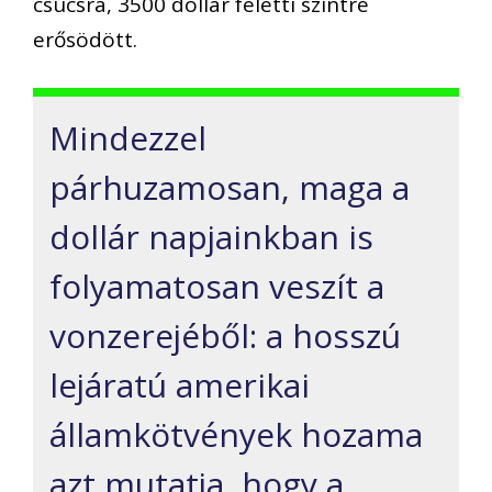
csúcsra, 3500 dollár feletti szintre
erősödött.
Mindezzel
párhuzamosan, maga a
dollár napjainkban is
folyamatosan veszít a
vonzerejéből: a hosszú
lejáratú amerikai
államkötvények hozama
azt mutatja, hogy a