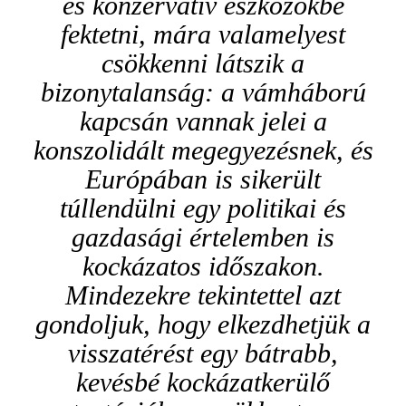
és konzervatív eszközökbe
fektetni, mára valamelyest
csökkenni látszik a
bizonytalanság: a vámháború
kapcsán vannak jelei a
konszolidált megegyezésnek, és
Európában is sikerült
túllendülni egy politikai és
gazdasági értelemben is
kockázatos időszakon.
Mindezekre tekintettel azt
gondoljuk, hogy elkezdhetjük a
visszatérést egy bátrabb,
kevésbé kockázatkerülő