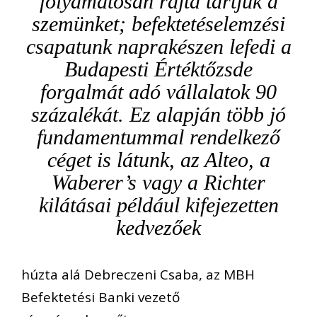
folyamatosan rajta tartjuk a
szemünket; befektetéselemzési
csapatunk naprakészen lefedi a
Budapesti Értéktőzsde
forgalmát adó vállalatok 90
százalékát. Ez alapján több jó
fundamentummal rendelkező
céget is látunk, az Alteo, a
Waberer’s vagy a Richter
kilátásai például kifejezetten
kedvezőek
húzta alá Debreczeni Csaba, az MBH
Befektetési Banki vezető