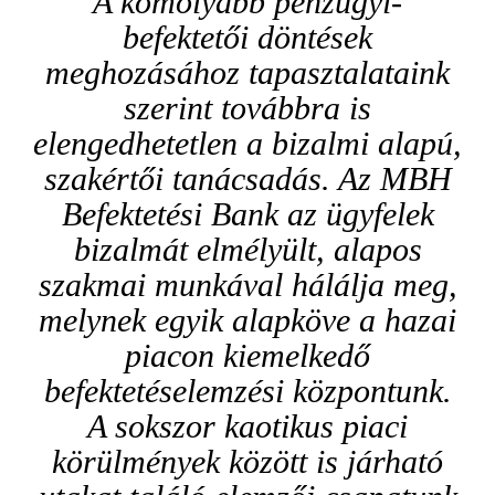
A komolyabb pénzügyi-
befektetői döntések
meghozásához tapasztalataink
szerint továbbra is
elengedhetetlen a bizalmi alapú,
szakértői tanácsadás. Az MBH
Befektetési Bank az ügyfelek
bizalmát elmélyült, alapos
szakmai munkával hálálja meg,
melynek egyik alapköve a hazai
piacon kiemelkedő
befektetéselemzési központunk.
A sokszor kaotikus piaci
körülmények között is járható