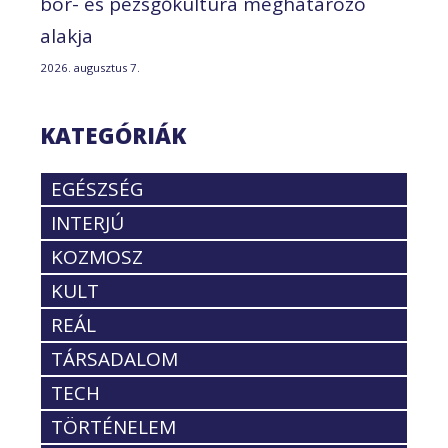
bor- és pezsgőkultúra meghatározó
alakja
2026. augusztus 7.
KATEGÓRIÁK
EGÉSZSÉG
INTERJÚ
KOZMOSZ
KULT
REÁL
TÁRSADALOM
TECH
TÖRTÉNELEM