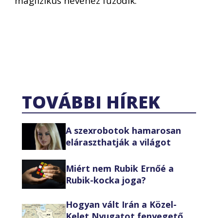
magfizikus nevéhez fűződik.
TOVÁBBI HÍREK
A szexrobotok hamarosan
eláraszthatják a világot
Miért nem Rubik Ernőé a
Rubik-kocka joga?
Hogyan vált Irán a Közel-
Kelet Nyugatot fenyegető