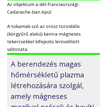
Az objektum a dél-franciaországi
Cadarache-ban épül.
A tokamak szó az orosz toroidális
(körgyűrű alakú) kamra mágneses
tekercsekkel kifejezés lerövidített
változata.
A berendezés magas
hőmérsékletű plazma
létrehozására szolgál,
amely mágneses
mezővel préseli és hevíti