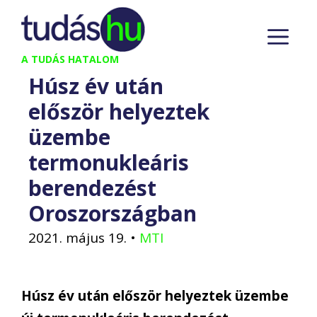
Kilépés
M
a
tartalomba
A TUDÁS HATALOM
Húsz év után
először helyeztek
üzembe
termonukleáris
berendezést
Oroszországban
2021. május 19.
•
MTI
Húsz év után először helyeztek üzembe