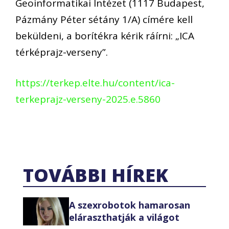
Geoinformatikai Intézet (1117 Budapest,
Pázmány Péter sétány 1/A) címére kell
beküldeni, a borítékra kérik ráírni: „ICA
térképrajz-verseny”.
https://terkep.elte.hu/content/ica-
terkeprajz-verseny-2025.e.5860
TOVÁBBI HÍREK
A szexrobotok hamarosan
eláraszthatják a világot