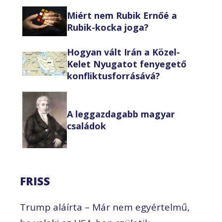
Miért nem Rubik Ernőé a
Rubik-kocka joga?
Hogyan vált Irán a Közel-
Kelet Nyugatot fenyegető
konfliktusforrásává?
A leggazdagabb magyar
családok
FRISS
Trump aláírta – Már nem egyértelmű,