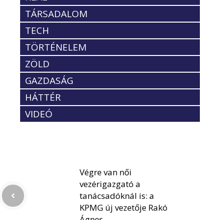
TÁRSADALOM
TECH
TÖRTÉNELEM
ZÖLD
GAZDASÁG
HÁTTÉR
VIDEÓ
Végre van női
vezérigazgató a
tanácsadóknál is: a
KPMG új vezetője Rakó
Ágnes