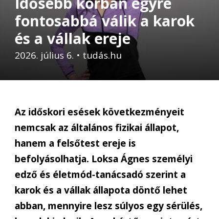
Idősebb korban egyre
fontosabbá válik a karok
és a vállak ereje
2026. július 6.
•
tudás.hu
Az időskori esések következményeit
nemcsak az általános fizikai állapot,
hanem a felsőtest ereje is
befolyásolhatja. Loksa Ágnes személyi
edző és életmód-tanácsadó szerint a
karok és a vállak állapota döntő lehet
abban, mennyire lesz súlyos egy sérülés,