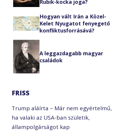
Rubik-kocka joga?
Hogyan vált Irán a Közel-
Kelet Nyugatot fenyegető
konfliktusforrásává?
A leggazdagabb magyar
családok
FRISS
Trump aláírta – Már nem egyértelmű,
ha valaki az USA-ban születik,
állampolgárságot kap