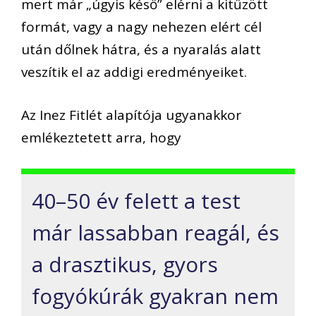
mert már „úgyis késő” elérni a kitűzött
formát, vagy a nagy nehezen elért cél
után dőlnek hátra, és a nyaralás alatt
veszítik el az addigi eredményeiket.
Az Inez Fitlét alapítója ugyanakkor
emlékeztetett arra, hogy
40–50 év felett a test
már lassabban reagál, és
a drasztikus, gyors
fogyókúrák gyakran nem