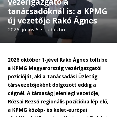
vezérigazgató a
tanácsadóknál is: a KPMG
új vezetője Rakó Ágnes
2026. július 6.
•
tudás.hu
2026 október 1-jével Rakó Ágnes tölti be
a KPMG Magyarország vezérigazgatói
pozícióját, aki a Tanácsadási Üzletág
társvezetőjeként dolgozott eddig a
cégnél. A társaság jelenlegi vezetője,
Rózsai Rezső regionális pozícióba lép elő,
a KPMG közép- és kelet-európai