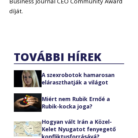
Business Journal CEO Community Award
díját.
TOVÁBBI HÍREK
A szexrobotok hamarosan
eláraszthatják a világot
Miért nem Rubik Ernőé a
Rubik-kocka joga?
Hogyan vált Irán a Közel-
Kelet Nyugatot fenyegető
konfliktusforrásává?