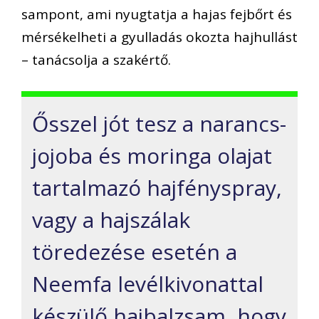
sampont, ami nyugtatja a hajas fejbőrt és
mérsékelheti a gyulladás okozta hajhullást
– tanácsolja a szakértő.
Ősszel jót tesz a narancs-
jojoba és moringa olajat
tartalmazó hajfényspray,
vagy a hajszálak
töredezése esetén a
Neemfa levélkivonattal
készülő hajbalzsam, hogy