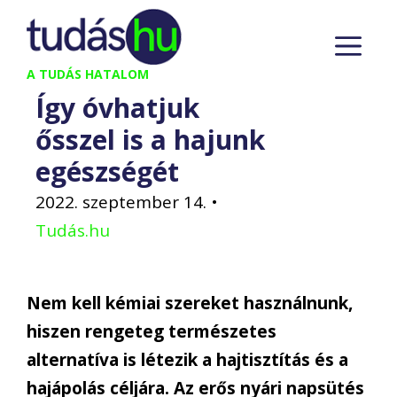
Kilépés
M
a
tartalomba
A TUDÁS HATALOM
Így óvhatjuk
ősszel is a hajunk
egészségét
2022. szeptember 14.
•
Tudás.hu
Nem kell kémiai szereket használnunk,
hiszen rengeteg természetes
alternatíva is létezik a hajtisztítás és a
hajápolás céljára. Az erős nyári napsütés