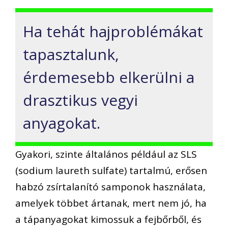
Ha tehát hajproblémákat
tapasztalunk,
érdemesebb elkerülni a
drasztikus vegyi
anyagokat.
Gyakori, szinte általános például az SLS
(sodium laureth sulfate) tartalmú, erő
sen
habz
ó
zsírtalanít
ó
samponok használata,
amelyek többet ártanak, mert nem j
ó
, ha
a t
ápanyagokat kimossuk a fejbőrből, és