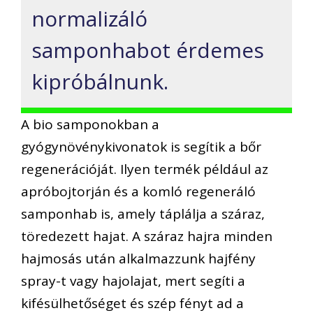
normalizáló
samponhabot érdemes
kipróbálnunk.
A bio samponokban a
gyógynövénykivonatok is segítik a bőr
regenerációját. Ilyen termék például az
apróbojtorján és a komló regeneráló
samponhab is, amely táplálja a száraz,
töredezett hajat. A száraz hajra minden
hajmosás után alkalmazzunk hajfény
spray-t vagy hajolajat, mert segíti a
kifésülhetőséget és szép fényt ad a