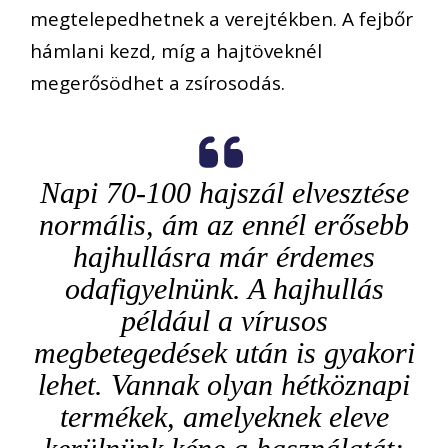
megtelepedhetnek a verejtékben. A fejbőr
hámlani kezd, míg a hajtöveknél
megerős
ödhet
a zsírosodás.
Napi 70-100 hajszál elvesztése
normális, ám az ennél erősebb
hajhullásra már érdemes
odafigyelnünk. A hajhullás
például a vírusos
megbetegedések után is gyakori
lehet. Vannak olyan hétköznapi
termékek, amelyeknek eleve