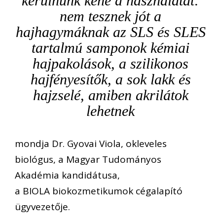
kerülnünk kéne a használatát:
nem tesznek j
ó
t a
hajhagymáknak az SLS és SLES
tartalmú samponok kémiai
hajpakolások, a szilikonos
hajfényesítők, a sok lakk és
hajzselé, amiben akrilátok
lehetnek
mondja Dr. Gyovai
Viola,
okleveles
biol
ó
gus, a Magyar Tudományos
Akad
é
mia kandidátusa,
a
BIOLA
biokozmetikumok c
é
galapító
ügyvezetője.