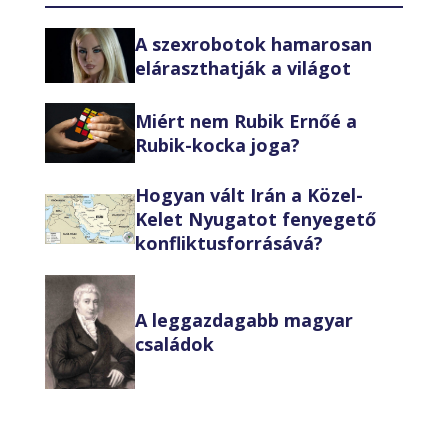
A szexrobotok hamarosan
eláraszthatják a világot
Miért nem Rubik Ernőé a
Rubik-kocka joga?
Hogyan vált Irán a Közel-
Kelet Nyugatot fenyegető
konfliktusforrásává?
A leggazdagabb magyar
családok