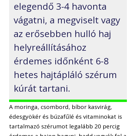
elegendő 3-4 havonta
vágatni, a megviselt vagy
az erősebben hulló haj
helyreállításához
érdemes időnként 6-8
hetes hajtápláló szérum
kúrát tartani.
A moringa, csombord, bíbor kasvirág,
é
desgy
ö
k
é
r és búzafűl
é
és vitaminokat is
tartalmazó szérumot legalább 20 percig
érdemes a hajon hagyni, hadd vegyék fel a