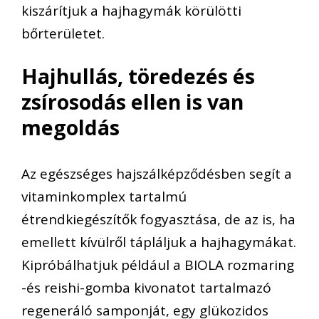
kiszárítjuk a hajhagymák k
ö
rül
ö
tti
bőrter
ületet.
Hajhullás, töredezés és
zsírosodás ellen is van
megoldás
Az egészséges hajszálképződésben segít a
vitaminkomplex tartalmú
étrendkiegészítők fogyasztása, de az is, ha
emellett kívülről tápláljuk a hajhagymákat.
Kipróbálhatjuk például a BIOLA rozmaring
-és reishi-gomba kivonatot tartalmazó
regeneráló samponját, egy glükozidos