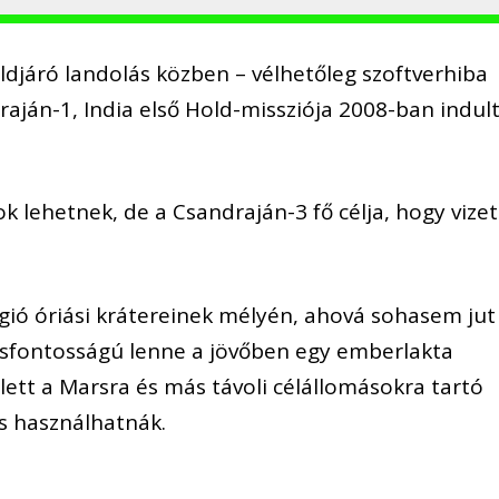
ldjáró landolás közben – vélhetőleg szoftverhiba
aján-1, India első Hold-missziója 2008-ban indul
 lehetnek, de a Csandraján-3 fő célja, hogy vizet
régió óriási krátereinek mélyén, ahová sohasem jut
ulcsfontosságú lenne a jövőben egy emberlakta
ett a Marsra és más távoli célállomásokra tartó
is használhatnák.