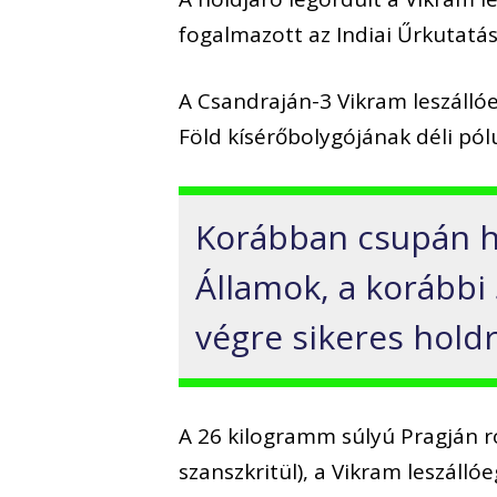
fogalmazott az Indiai Űrkutatás
A Csandraján-3 Vikram leszálló
Föld kísérőbolygójának déli pól
Korábban csupán h
Államok, a korábbi 
végre sikeres holdr
A 26 kilogramm súlyú Pragján r
szanszkritül), a Vikram leszáll