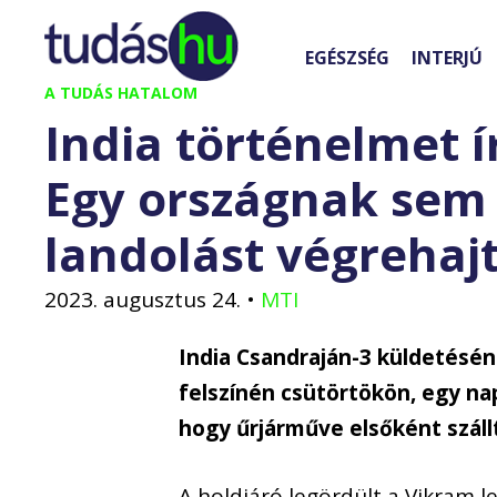
Kilépés
a
EGÉSZSÉG
INTERJÚ
tartalomba
A TUDÁS HATALOM
India történelmet í
Egy országnak sem 
landolást végrehaj
2023. augusztus 24.
•
MTI
India Csandraján-3 küldetésén
felszínén csütörtökön, egy nap
hogy űrjárműve elsőként szállt
A holdjáró legördült a Vikram le