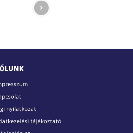
ÓLUNK
mpresszum
apcsolat
ogi nyilatkozat
datkezelési tájékoztató