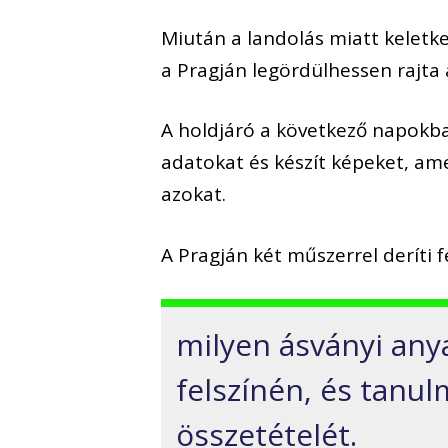
Miután a landolás miatt keletke
a Pragján legördülhessen rajta 
A holdjáró a következő napokban
adatokat és készít képeket, ame
azokat.
A Pragján két műszerrel deríti f
milyen ásványi any
felszínén, és tanul
összetételét.