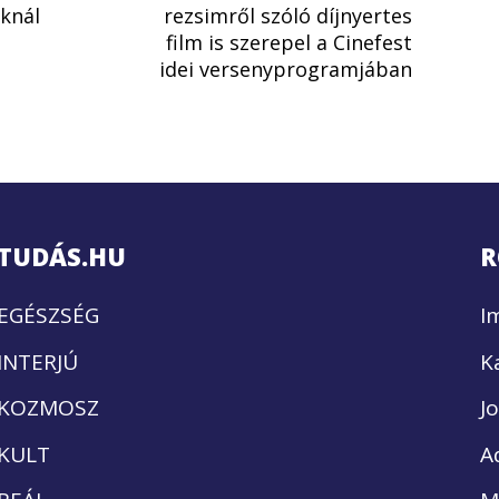
knál
rezsimről szóló díjnyertes
film is szerepel a Cinefest
idei versenyprogramjában
TUDÁS.HU
R
EGÉSZSÉG
I
INTERJÚ
K
KOZMOSZ
J
KULT
A