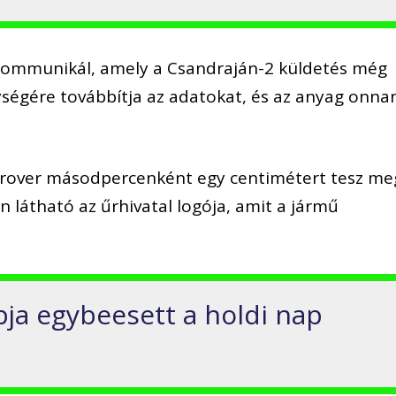
 kommunikál, amely a Csandraján-2 küldetés még
ységére továbbítja az adatokat, és az anyag onna
a rover másodpercenként egy centimétert tesz me
látható az űrhivatal logója, amit a jármű
pja egybeesett a holdi nap