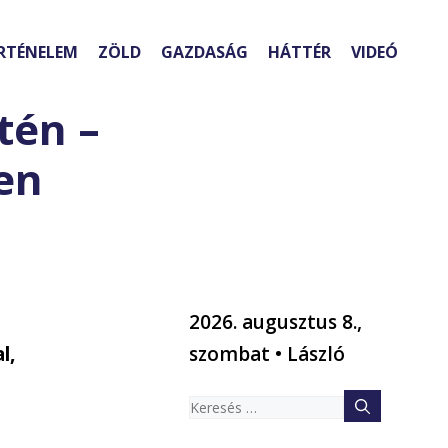
RTÉNELEM
ZÖLD
GAZDASÁG
HÁTTÉR
VIDEÓ
tén –
en
2026. augusztus 8.,
l,
szombat • László
Keresés: