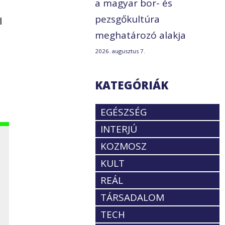
a magyar bor- és
pezsgőkultúra
l
meghatározó alakja
2026. augusztus 7.
KATEGÓRIÁK
EGÉSZSÉG
INTERJÚ
KOZMOSZ
KULT
REÁL
TÁRSADALOM
TECH