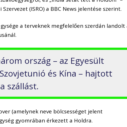
i Szervezet (ISRO) a BBC News jelentése szerint.
egysége a terveknek megfelelően szerdán landolt 
usánál.
árom ország – az Egyesült
Szovjetunió és Kína – hajtott
a szállást.
over (amelynek neve bölcsességet jelent
óegység gyomrában érkezett a Holdra.