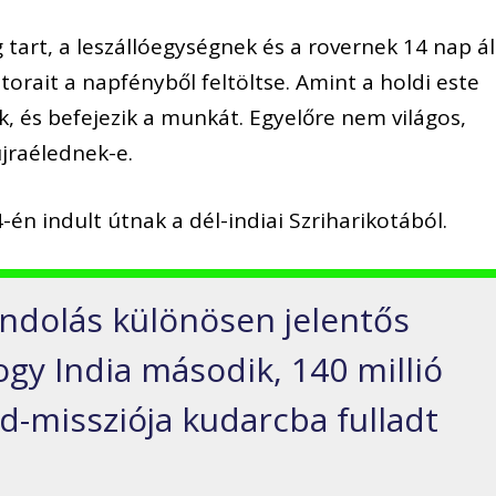
 tart, a leszállóegységnek és a rovernek 14 nap ál
rait a napfényből feltöltse. Amint a holdi este
ak, és befejezik a munkát. Egyelőre nem világos,
jraélednek-e.
-én indult útnak a dél-indiai Szriharikotából.
andolás különösen jelentős
gy India második, 140 millió
d-missziója kudarcba fulladt