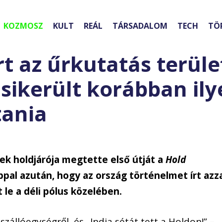
KOZMOSZ
KULT
REÁL
TÁRSADALOM
TECH
TÖ
rt az űrkutatás terüle
sikerült korábban ily
tania
ek holdjárója megtette első útját a
Hold
pal azután, hogy az ország történelmet írt azza
 le a déli pólus közelében.
szállóegységről, és „India sétát tett a Holdon!” –