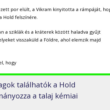
zett por elült, a Vikram kinyitotta a rámpáját, ho
a Hold felszínére.
 a sziklák és a kráterek között haladva gyűjt
lyeket visszaküld a Földre, ahol elemzik majd
el, hogy
agok találhatók a Hold
mányozza a talaj kémiai