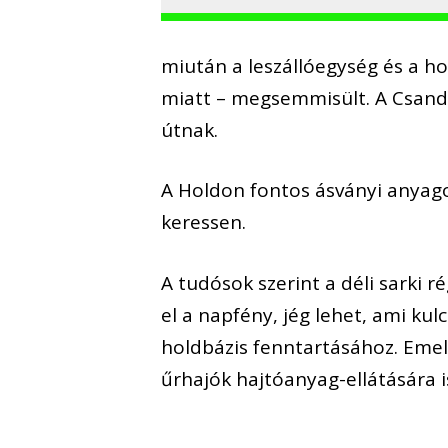
miután a leszállóegység és a ho
miatt – megsemmisült. A Csandr
útnak.
A Holdon fontos ásványi anyagok
keressen.
A tudósok szerint a déli sarki 
el a napfény, jég lehet, ami k
holdbázis fenntartásához. Emell
űrhajók hajtóanyag-ellátására 