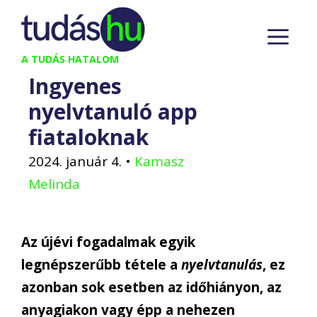
Kilépés
M
a
tartalomba
A TUDÁS HATALOM
Ingyenes
nyelvtanuló app
fiataloknak
2024. január 4.
•
Kamasz
Melinda
Az újévi fogadalmak egyik
legnépszerűbb tétele a
nyelvtanulás
, ez
azonban sok esetben az időhiányon, az
anyagiakon vagy épp a nehezen