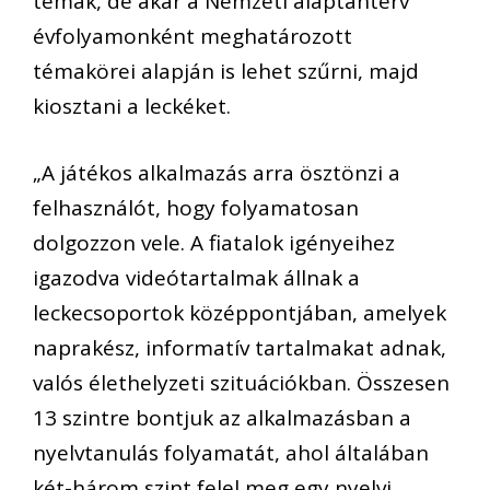
témák, de akár a Nemzeti alaptanterv
évfolyamonként meghatározott
témakörei alapján is lehet szűrni, majd
kiosztani a leckéket.
„A játékos alkalmazás arra ösztönzi a
felhasználót, hogy folyamatosan
dolgozzon vele. A fiatalok igényeihez
igazodva videótartalmak állnak a
leckecsoportok középpontjában, amelyek
naprakész, informatív tartalmakat adnak,
valós élethelyzeti szituációkban. Összesen
13 szintre bontjuk az alkalmazásban a
nyelvtanulás folyamatát, ahol általában
két-három szint felel meg egy nyelvi