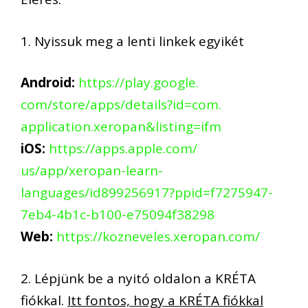
1. Nyissuk meg a lenti linkek egyikét
Android:
https://play.google.
com/store/apps/details?id=com.
application.xeropan&listing=if
m
iOS:
https://apps.apple.com/
us/app/xeropan-learn-
languages/id899256917?ppid=
f7275947-
7eb4-4b1c-b100-
e75094f38298
Web:
https://kozneveles.xeropa
n.com/
2. Lépjünk be a nyitó oldalon a KRÉTA
fiókkal.
Itt fontos, hogy a KRÉTA fiókkal