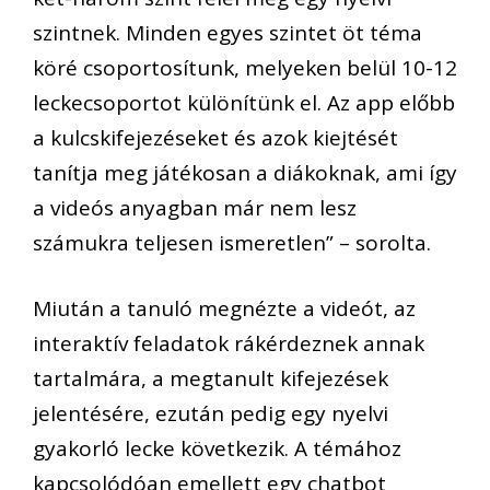
szintnek. Minden egyes szintet öt téma
köré csoportosítunk, melyeken belül 10-12
leckecsoportot különítünk el. Az app előbb
a kulcskifejezéseket és azok kiejtését
tanítja meg játékosan a diákoknak, ami így
a videós anyagban már nem lesz
számukra teljesen ismeretlen” – sorolta.
Miután a tanuló megnézte a videót, az
interaktív feladatok rákérdeznek annak
tartalmára, a megtanult kifejezések
jelentésére, ezután pedig egy nyelvi
gyakorló lecke következik. A témához
kapcsolódóan emellett egy chatbot