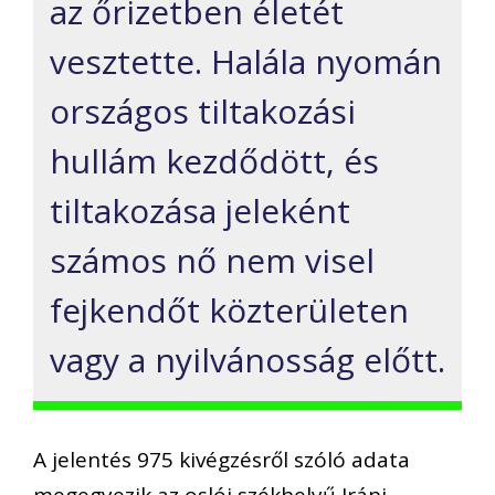
az őrizetben életét
vesztette. Halála nyomán
országos tiltakozási
hullám kezdődött, és
tiltakozása jeleként
számos nő nem visel
fejkendőt közterületen
vagy a nyilvánosság előtt.
A jelentés 975 kivégzésről szóló adata
megegyezik az oslói székhelyű Iráni