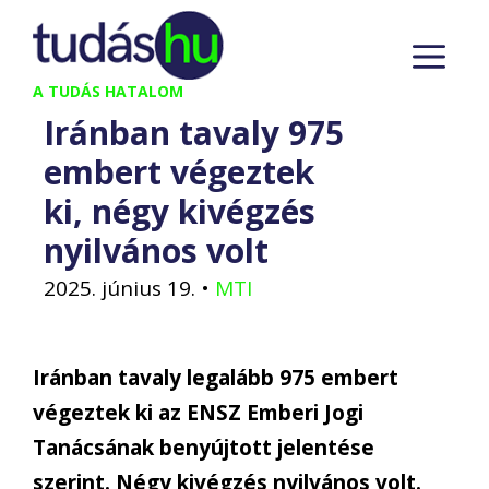
Kilépés
M
a
tartalomba
A TUDÁS HATALOM
Iránban tavaly 975
embert végeztek
ki, négy kivégzés
nyilvános volt
2025. június 19.
•
MTI
Iránban tavaly legalább 975 embert
végeztek ki az ENSZ Emberi Jogi
Tanácsának benyújtott jelentése
szerint. Négy kivégzés nyilvános volt.