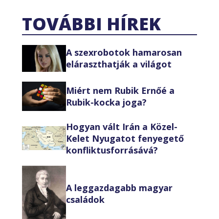
TOVÁBBI HÍREK
A szexrobotok hamarosan
eláraszthatják a világot
Miért nem Rubik Ernőé a
Rubik-kocka joga?
Hogyan vált Irán a Közel-
Kelet Nyugatot fenyegető
konfliktusforrásává?
A leggazdagabb magyar
családok