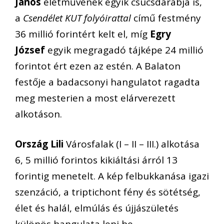
János
életművének egyik csúcsdarabja is,
a
Csendélet KUT folyóirattal
című festmény
36 millió forintért kelt el, míg
Egry
József
egyik megragadó tájképe 24 millió
forintot ért ezen az estén. A Balaton
festője a badacsonyi hangulatot ragadta
meg mesterien a most elárverezett
alkotáson.
Ország Lili
Városfalak (I – II – III.) alkotása
6, 5 millió forintos kikiáltási árról 13
forintig menetelt. A kép felbukkanása igazi
szenzáció, a triptichont fény és sötétség,
élet és halál, elmúlás és újjászületés