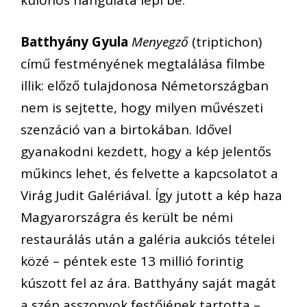
különös hangulata lepi be.
Batthyány Gyula
Menyegző
(triptichon)
című festményének megtalálása filmbe
illik: előző tulajdonosa Németországban
nem is sejtette, hogy milyen művészeti
szenzáció van a birtokában. Idővel
gyanakodni kezdett, hogy a kép jelentős
műkincs lehet, és felvette a kapcsolatot a
Virág Judit Galériával. Így jutott a kép haza
Magyarországra és került be némi
restaurálás után a galéria aukciós tételei
közé – péntek este 13 millió forintig
kúszott fel az ára. Batthyány saját magát
a szép asszonyok festőjének tartotta –