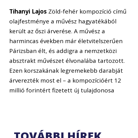
Tihanyi Lajos
Zöld-fehér kompozíció című
olajfestménye a művész hagyatékából
került az őszi árverése. A művész a
harmincas években már életvitelszerűen
Párizsban élt, és addigra a nemzetközi
absztrakt művészet élvonalába tartozott.
Ezen korszakának legremekebb darabját
árverezték most el – a kompozícióért 12
millió forintért fizetett új tulajdonosa
TOVÁBBI HÍREK