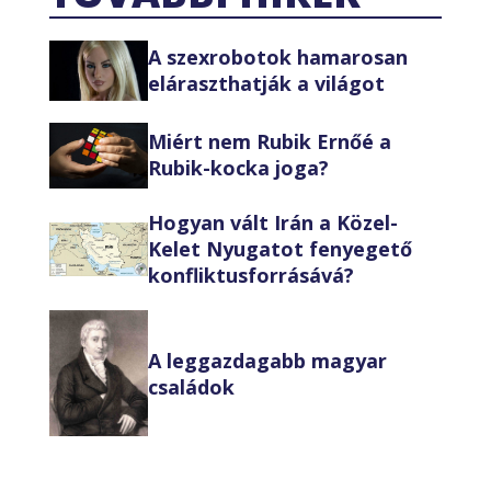
A szexrobotok hamarosan
eláraszthatják a világot
Miért nem Rubik Ernőé a
Rubik-kocka joga?
Hogyan vált Irán a Közel-
Kelet Nyugatot fenyegető
konfliktusforrásává?
A leggazdagabb magyar
családok