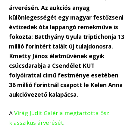
árverésén. Az aukciós anyag
különlegességét egy magyar festőzseni
évtizedek óta lappangó remekműve is
fokozta: Batthyány Gyula triptichonja 13
millió forintért talált új tulajdonosra.
Kmetty János életművének egyik
csúcsdarabja a Csendélet KUT
folyóirattal című festménye esetében
36 millió forintnál csapott le Kelen Anna
aukcióvezető kalapácsa.
A
Virág Judit Galéria megtartotta őszi
klasszikus árverését
.