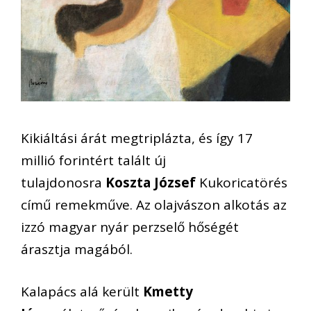
Kikiáltási árát megtriplázta, és így 17
millió forintért talált új
tulajdonosra
Koszta József
Kukoricatörés
című remekműve. Az olajvászon alkotás az
izzó magyar nyár perzselő hőségét
árasztja magából.
Kalapács alá került
Kmetty