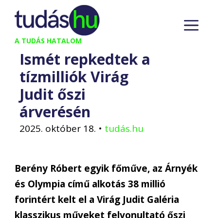
Kilépés
M
a
tartalomba
A TUDÁS HATALOM
Ismét repkedtek a
tízmilliók Virág
Judit őszi
árverésén
2025. október 18.
•
tudás.hu
Berény Róbert egyik főműve, az Árnyék
és Olympia című alkotás 38 millió
forintért kelt el a Virág Judit Galéria
klasszikus műveket felvonultató őszi