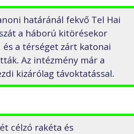
banoni határánál fekvő Tel Hai
szát a háború kitörésekor
, és a térséget zárt katonai
ották. Az intézmény már a
di kizárólag távoktatással.
ét célzó rakéta és