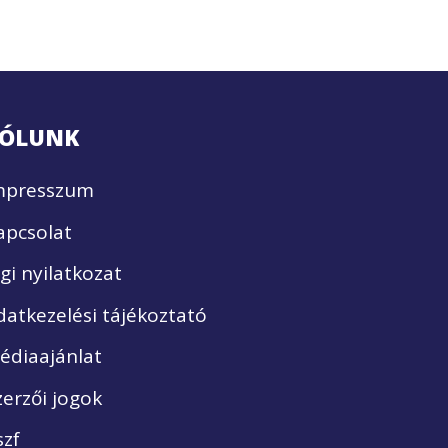
ÓLUNK
mpresszum
apcsolat
ogi nyilatkozat
datkezelési tájékoztató
édiaajánlat
zerzői jogok
szf