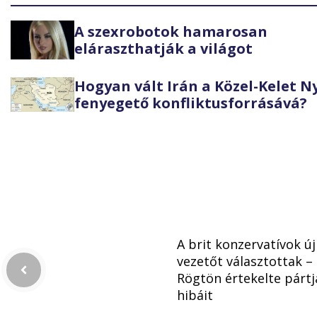
A szexrobotok hamarosan
eláraszthatják a világot
Hogyan vált Irán a Közel-Kelet 
fenyegető konfliktusforrásává?
A brit konzervatívok új
vezetőt választottak –
Rögtön értekelte pártj
hibáit