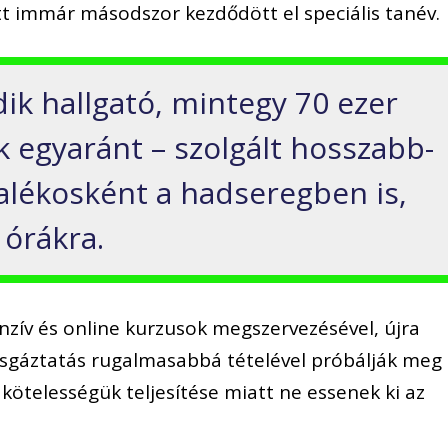
att immár másodszor kezdődött el speciális tanév.
ik hallgató, mintegy 70 ezer
ők egyaránt – szolgált hosszabb-
talékosként a hadseregben is,
 órákra.
nzív és online kurzusok megszervezésével, újra
zsgáztatás rugalmasabbá tételével próbálják meg
kötelességük teljesítése miatt ne essenek ki az