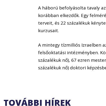
A háború befolyásolta tavaly az
korábban elkezdők. Egy felméré
terveit, és 22 százalékuk kényte
kurzusait.
A mintegy tízmilliós Izraelben 
felsőoktatási intézményben. K
százalékuk nő), 67 ezren meste
százalékuk nő) doktori képzésbe
TOVÁBBI HÍREK