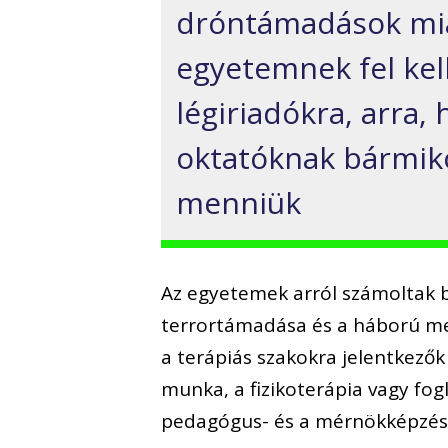
dróntámadások mia
egyetemnek fel kel
légiriadókra, arra,
oktatóknak bármiko
menniük
Az egyetemek arról számoltak b
terrortámadása és a háború meg
a terápiás szakokra jelentkezők 
munka, a fizikoterápia vagy fog
pedagógus- és a mérnökképzés 