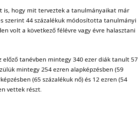
t is, hogy mit terveztek a tanulmányaikat már
s szerint 44 százalékuk módosította tanulmányi
len volt a következő félévre vagy évre halasztani
az előző tanévben mintegy 340 ezer diák tanult 57
özülük mintegy 254 ezren alapképzésben (59
rképzésben (65 százalékuk nő) és 12 ezren (54
n vettek részt.