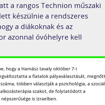
tt a rangos Technion műszaki
lett készülnie a rendszeres
 hogy a diákoknak és az
r azonnal óvóhelyre kell
e, hogy a Hamász tavaly október 7-i
változtatta a fiatalok pályaválasztását, megnőt
száma, többen választják a pszichológia, a szociál
lalkozásterápia szakot, de folytatódott a
népszerűsége is Izraelben.