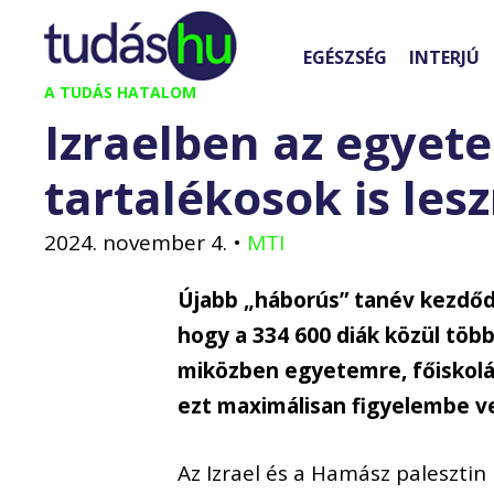
Kilépés
a
EGÉSZSÉG
INTERJÚ
tartalomba
A TUDÁS HATALOM
Izraelben az egyet
tartalékosok is les
2024. november 4.
•
MTI
Újabb „háborús” tanév kezdődöt
hogy a 334 600 diák közül több 
miközben egyetemre, főiskolár
ezt maximálisan figyelembe v
Az Izrael és a Hamász palesztin 