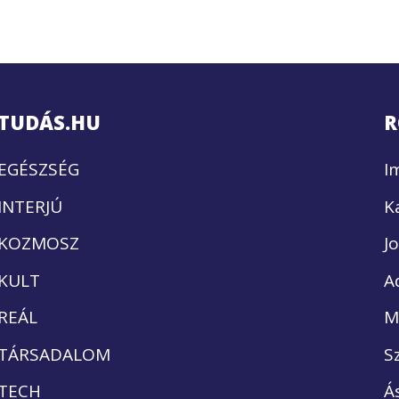
TUDÁS.HU
R
EGÉSZSÉG
I
INTERJÚ
K
KOZMOSZ
J
KULT
A
REÁL
M
TÁRSADALOM
S
TECH
Á