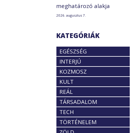
meghatározó alakja
2026. augusztus 7.
KATEGÓRIÁK
EGÉSZSÉG
INTERJÚ
KOZMOSZ
KULT
REÁL
TÁRSADALOM
TECH
TÖRTÉNELEM
ZÖLD