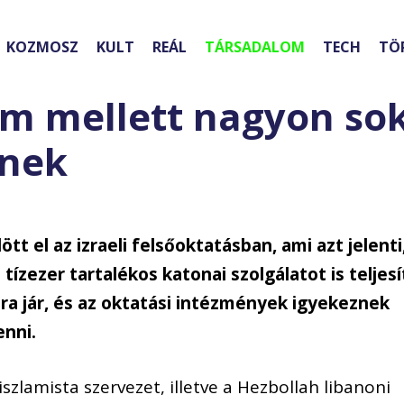
KOZMOSZ
KULT
REÁL
TÁRSADALOM
TECH
TÖ
em mellett nagyon so
znek
t el az izraeli felsőoktatásban, ami azt jelenti
tízezer tartalékos katonai szolgálatot is teljesí
a jár, és az oktatási intézmények igyekeznek
enni.
iszlamista szervezet, illetve a Hezbollah libanoni