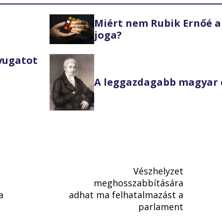
Miért nem Rubik Ernőé a
joga?
Nyugatot
A leggazdagabb magyar 
Vészhelyzet
meghosszabbítására
a
adhat ma felhatalmazást a
parlament