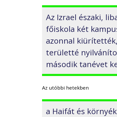
Az Izrael északi, li
főiskola két kampu
azonnal kiürítették
területté nyilvánít
második tanévet kez
Az utóbbi hetekben
a Haifát és környék