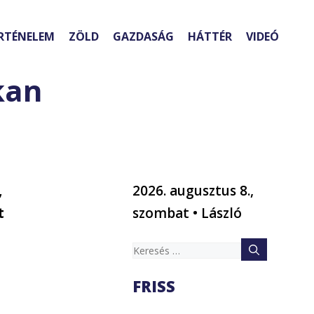
RTÉNELEM
ZÖLD
GAZDASÁG
HÁTTÉR
VIDEÓ
kan
,
2026. augusztus 8.,
t
szombat • László
Keresés:
FRISS