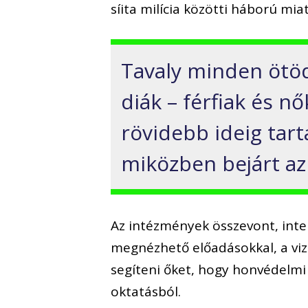
síita milícia közötti háború mi
Tavaly minden ötöd
diák – férfiak és n
rövidebb ideig tar
miközben bejárt az
Az intézmények összevont, inte
megnézhető előadásokkal, a vi
segíteni őket, hogy honvédelmi 
oktatásból.