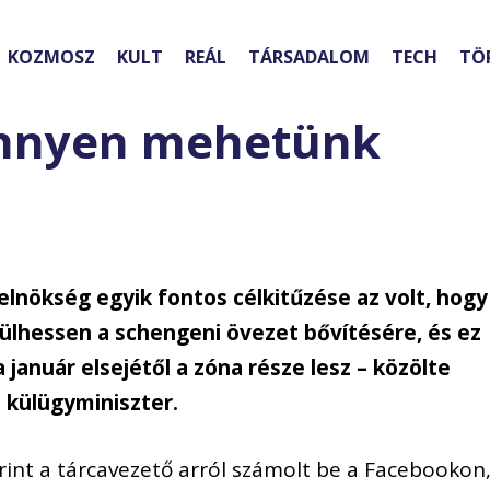
KOZMOSZ
KULT
REÁL
TÁRSADALOM
TECH
TÖ
könnyen mehetünk
elnökség egyik fontos célkitűzése az volt, hogy
ülhessen a schengeni övezet bővítésére, és ez
a január elsejétől a zóna része lesz – közölte
s külügyminiszter.
int a tárcavezető arról számolt be a Facebookon