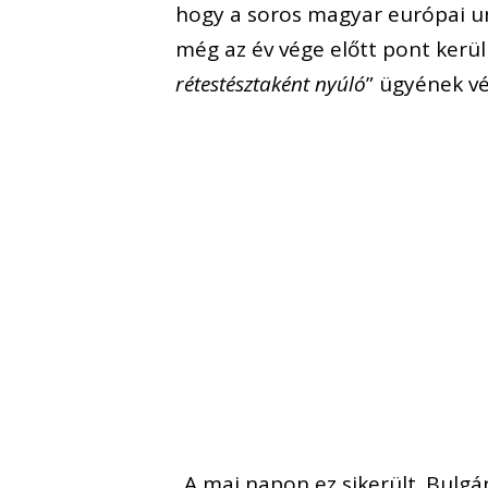
hogy a soros magyar európai uni
még az év vége előtt pont kerü
rétestésztaként nyúló
” ügyének v
„A mai napon ez sikerült. Bulgá