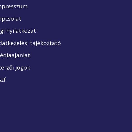
mpresszum
apcsolat
ogi nyilatkozat
datkezelési tájékoztató
édiaajánlat
zerzői jogok
szf