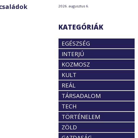
családok
2026. augusztus 6.
KATEGÓRIÁK
EGÉSZSÉG
INTERJÚ
KOZMOSZ
KULT
REÁL
TÁRSADALOM
TECH
TÖRTÉNELEM
ZÖLD
GAZDASÁG