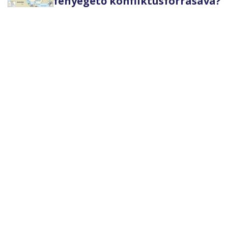
fenyegető konfliktusforrásává?