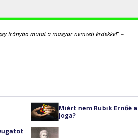
.
 egy irányba mutat a magyar nemzeti érdekkel
” –
Miért nem Rubik Ernőé a
joga?
Nyugatot