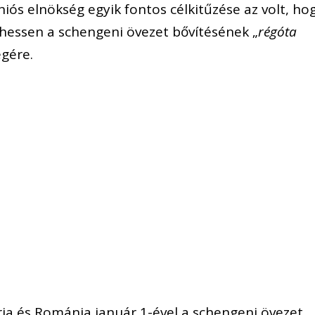
ós elnökség egyik fontos célkitűzése az volt, ho
lhessen a schengeni övezet bővítésének „
régóta
égére.
ria és Románia január 1-ével a schengeni övezet