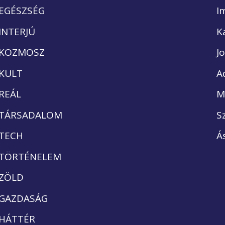
EGÉSZSÉG
I
INTERJÚ
K
KOZMOSZ
J
KULT
A
REÁL
M
TÁRSADALOM
S
TECH
Á
TÖRTÉNELEM
ZÖLD
GAZDASÁG
HÁTTÉR