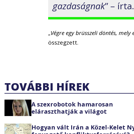
gazdaságnak
” – írta
„
Végre egy brüsszeli döntés, mely
összegzett.
TOVÁBBI HÍREK
A szexrobotok hamarosan
eláraszthatják a világot
Hogyan vált Irán a Közel-Kelet 