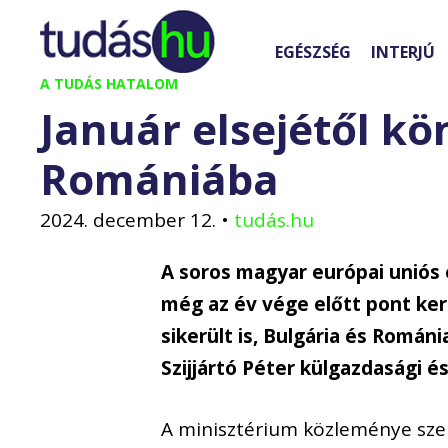
Kilépés
a
EGÉSZSÉG
INTERJÚ
tartalomba
A TUDÁS HATALOM
Január elsejétől 
Romániába
2024. december 12.
•
tudás.hu
A soros magyar európai uniós 
még az év vége előtt pont ker
sikerült is, Bulgária és Románi
Szijjártó Péter külgazdasági é
A minisztérium közleménye szer