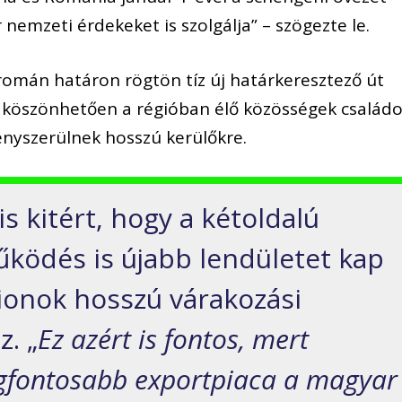
 nemzeti érdekeket is szolgálja” – szögezte le.
omán határon rögtön tíz új határkeresztező út
k köszönhetően a régióban élő közösségek családo
nyszerülnek hosszú kerülőkre.
 is kitért, hogy a kétoldalú
ködés is újabb lendületet kap
mionok hosszú várakozási
z. „
Ez azért is fontos, mert
gfontosabb exportpiaca a magyar