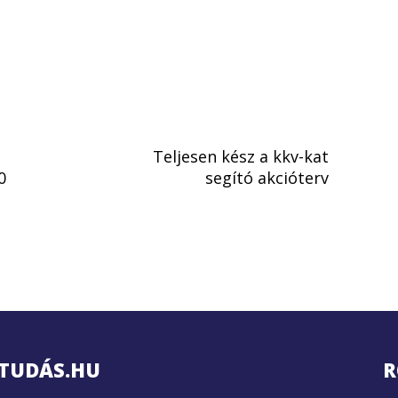
Teljesen kész a kkv-kat
0
segító akcióterv
TUDÁS.HU
R