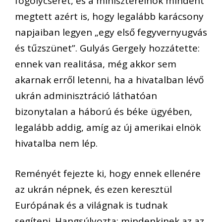
fogolycserét, és a miniszterelnök mindent
megtett azért is, hogy legalább karácsony
napjaiban legyen „egy első fegyvernyugvás
és tűzszünet”. Gulyás Gergely hozzátette:
ennek van realitása, még akkor sem
akarnak erről letenni, ha a hivatalban lévő
ukrán adminisztráció láthatóan
bizonytalan a háború és béke ügyében,
legalább addig, amíg az új amerikai elnök
hivatalba nem lép.
Reményét fejezte ki, hogy ennek ellenére
az ukrán népnek, és ezen keresztül
Európának és a világnak is tudnak
segíteni. Hangsúlyozta: mindenkinek az az