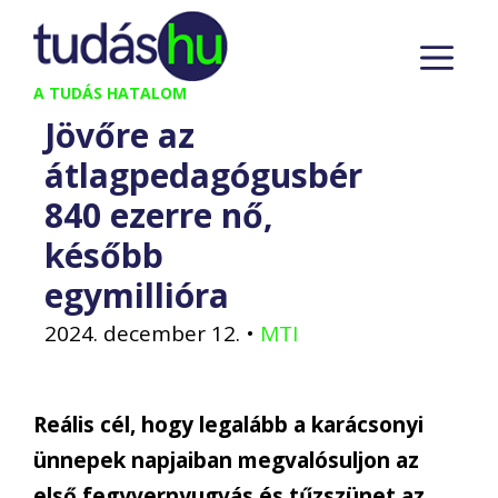
Kilépés
M
a
tartalomba
A TUDÁS HATALOM
Jövőre az
átlagpedagógusbér
840 ezerre nő,
később
egymillióra
2024. december 12.
•
MTI
Reális cél, hogy legalább a karácsonyi
ünnepek napjaiban megvalósuljon az
első fegyvernyugvás és tűzszünet az