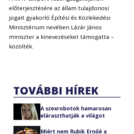
előterjesztésére az állam tulajdonosi
jogait gyakorló Építési és Közlekedési
Minisztérium nevében Lázár János
miniszter a kinevezéseket támogatta –
közölték.
TOVÁBBI HÍREK
A szexrobotok hamarosan
eláraszthatják a világot
Miért nem Rubik Ernőé a