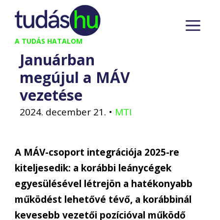
Kilépés
M
a
tartalomba
A TUDÁS HATALOM
Januárban
megújul a MÁV
vezetése
2024. december 21.
•
MTI
A MÁV-csoport integrációja 2025-re
kiteljesedik: a korábbi leánycégek
egyesülésével létrejön a hatékonyabb
működést lehetővé tévő, a korábbinál
kevesebb vezetői pozícióval működő