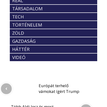
REÁL
TÁRSADALOM
TECH
TÖRTÉNELEM
ZÖLD
GAZDASÁG
HÁTTÉR
VIDEÓ
Európát terhelő
vámokat ígért Trump
Több Aldi lesz és most