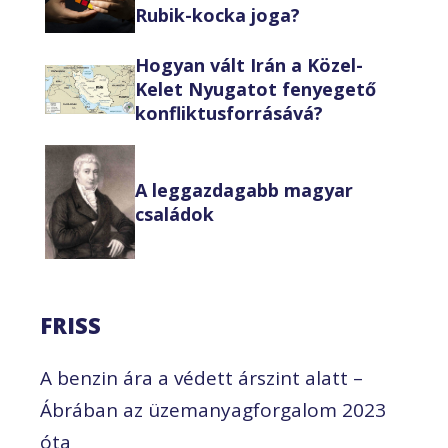
Rubik-kocka joga?
Hogyan vált Irán a Közel-
Kelet Nyugatot fenyegető
konfliktusforrásává?
A leggazdagabb magyar
családok
FRISS
A benzin ára a védett árszint alatt –
Ábrában az üzemanyagforgalom 2023
óta