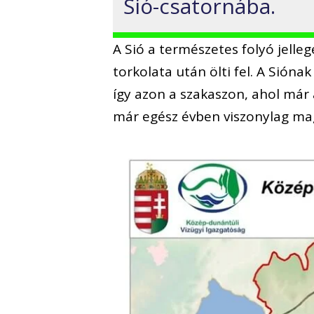
Sió-csatornába.
A Sió a természetes folyó jelle
torkolata után ölti fel. A Sióna
így azon a szakaszon, ahol már a
már egész évben viszonylag maga