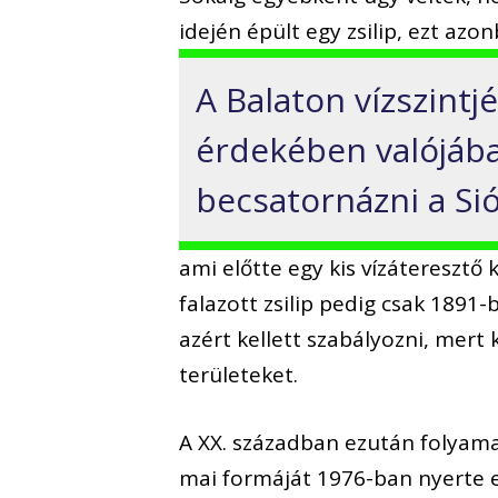
idején épült egy zsilip, ezt azo
A Balaton vízszint
érdekében valójába
becsatornázni a Sió
ami előtte egy kis vízáteresztő
falazott zsilip pedig csak 1891
azért kellett szabályozni, mer
területeket.
A XX. században ezután folyamat
mai formáját 1976-ban nyerte el,