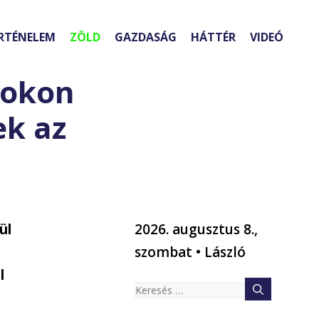
RTÉNELEM
ZÖLD
GAZDASÁG
HÁTTÉR
VIDEÓ
ófokon
ek az
ül
2026. augusztus 8.,
szombat • László
l
Keresés: