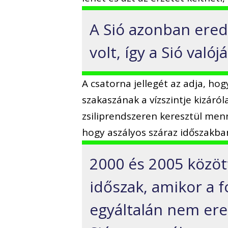
A Sió azonban ered
volt, így a Sió való
A csatorna jellegét az adja, hog
szakaszának a vízszintje kizáról
zsiliprendszeren keresztül menn
hogy aszályos száraz időszakban 
2000 és 2005 között
időszak, amikor a 
egyáltalán nem eres