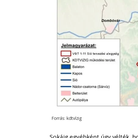
Forrás: kdtvízig
Sokáig egyébként úgy vélték, h