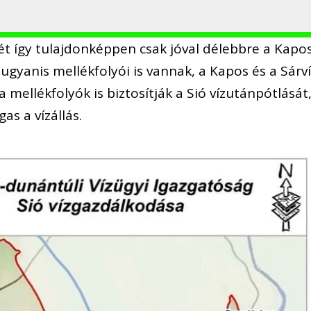
gét így tulajdonképpen csak jóval délebbre a Kapo
k ugyanis mellékfolyói is vannak, a Kapos és a Sárví
 mellékfolyók is biztosítják a Sió vízutánpótlását
s a vízállás.