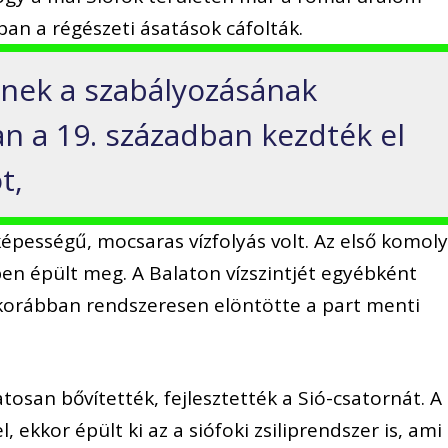
nban a régészeti ásatások cáfolták.
jének a szabályozásának
n a 19. században kezdték el
t,
 képességű, mocsaras vízfolyás volt. Az első komol
-ben épült meg. A Balaton vízszintjét egyébként
t korábban rendszeresen elöntötte a part menti
osan bővítették, fejlesztették a Sió-csatornát. A
 ekkor épült ki az a siófoki zsiliprendszer is, ami