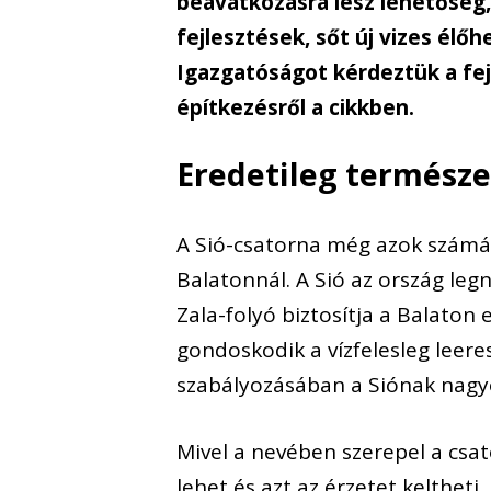
beavatkozásra lesz lehetőség,
fejlesztések, sőt új vizes élő
Igazgatóságot kérdeztük a fej
építkezésről a cikkben.
Eredetileg természet
A Sió-csatorna még azok számár
Balatonnál. A Sió az ország leg
Zala-folyó biztosítja a Balaton 
gondoskodik a vízfelesleg leeres
szabályozásában a Siónak nagy
Mivel a nevében szerepel a csa
lehet és azt az érzetet keltheti