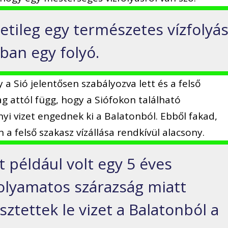
etileg egy természetes vízfolyá
jában egy folyó.
y a Sió jelentősen szabályozva lett és a felső
ag attól függ, hogy a Siófokon található
yi vizet engednek ki a Balatonból. Ebből fakad,
a felső szakasz vízállása rendkívül alacsony.
 például volt egy 5 éves
folyamatos szárazság miatt
ztettek le vizet a Balatonból a