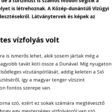
 de a turizmust is számos módon segítik a
helyet is létrehoznak. A Közép-dunántúli Vízügyi
lesztésekről. Látványtervek és képek az
es vízfolyás volt
a is ismerős lehet, akik sosem jártak még a
nagyobb tavát köti össze a Dunával. Míg nyugaton
elsődleges vízutánpótlását, addig keleten a Sió
ztéséről, így a magyar tenger vízszint
on fontos szerepe van.
torna szó, ezért ez sokak számára megtévesztő
, hogy egy mesterséges vízfolyásról van szó.