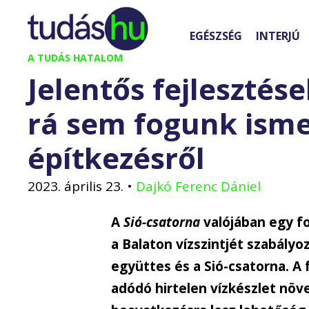
Kilépés
a
EGÉSZSÉG
INTERJÚ
tartalomba
A TUDÁS HATALOM
Jelentős fejlesztés
rá sem fogunk ismer
építkezésről
2023. április 23.
•
Dajkó Ferenc Dániel
A
Sió-csatorna
valójában egy fo
a Balaton vízszintjét szabályo
együttes és a Sió-csatorna. A 
adódó hirtelen vízkészlet nö