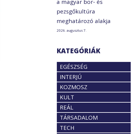
a magyar bor- és
pezsgőkultúra
meghatározó alakja
2026. augusztus 7.
KATEGÓRIÁK
EGÉSZSÉG
INTERJÚ
KOZMOSZ
KULT
REÁL
TÁRSADALOM
TECH