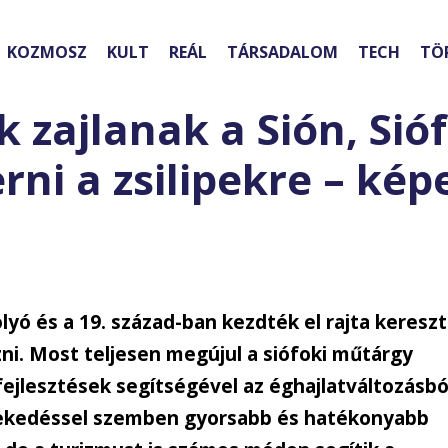
KOZMOSZ
KULT
REÁL
TÁRSADALOM
TECH
TÖ
ek zajlanak a Sión, Si
ni a zsilipekre – kép
lyó és a 19. század-ban kezdték el rajta kereszt
zni. Most teljesen megújul a siófoki műtárgy
fejlesztések segítségével az éghajlatváltozásbó
vekedéssel szemben gyorsabb és hatékonyabb