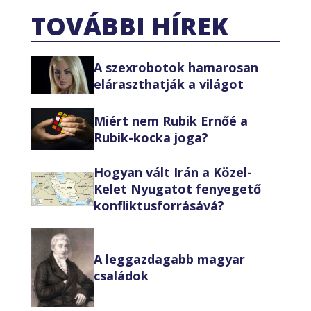
TOVÁBBI HÍREK
A szexrobotok hamarosan
eláraszthatják a világot
Miért nem Rubik Ernőé a
Rubik-kocka joga?
Hogyan vált Irán a Közel-
Kelet Nyugatot fenyegető
konfliktusforrásává?
A leggazdagabb magyar
családok