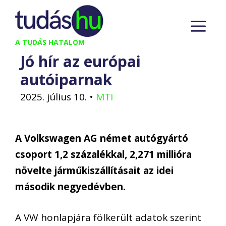
Kilépés
M
a
tartalomba
A TUDÁS HATALOM
Jó hír az európai
autóiparnak
2025. július 10.
•
MTI
A Volkswagen AG német autógyártó
csoport 1,2 százalékkal, 2,271 millióra
növelte járműkiszállításait az idei
második negyedévben.
A VW honlapjára fölkerült adatok szerint