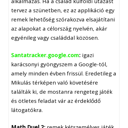
alkalmazás. Ha a család külföldi utazást
tervez a szünetben, ez az applikáció egy
remek lehetőség szórakozva elsajátítani
az alapokat a célország nyelvén, akár
egyénileg vagy családdal közösen.
Santatracker.google.com
:
igazi
karácsonyi gyöngyszem a Google-tól,
amely minden évben frissül. Eredetileg a
Mikulás térképen való követésére
találták ki, de mostanra rengeteg játék
és ötletes feladat vár az érdeklődő
látogatókra.
Math Duel 2:
remek kétszemélyes játék,