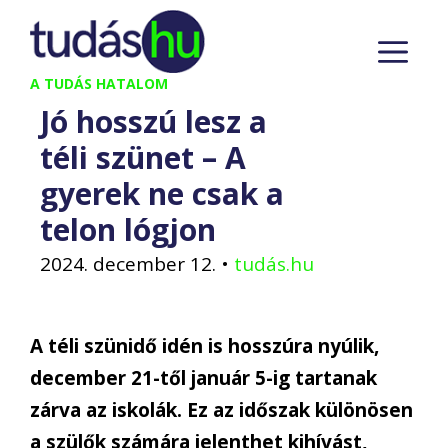
Kilépés
M
a
tartalomba
A TUDÁS HATALOM
Jó hosszú lesz a
téli szünet – A
gyerek ne csak a
telon lógjon
2024. december 12.
•
tudás.hu
A téli szünidő idén is hosszúra nyúlik,
december 21-től január 5-ig tartanak
zárva az iskolák. Ez az időszak különösen
a szülők számára jelenthet kihívást,