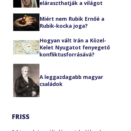
eláraszthatják a világot
Miért nem Rubik Ernőé a
Rubik-kocka joga?
Hogyan vált Irán a Közel-
Kelet Nyugatot fenyegető
konfliktusforrásává?
A leggazdagabb magyar
családok
FRISS