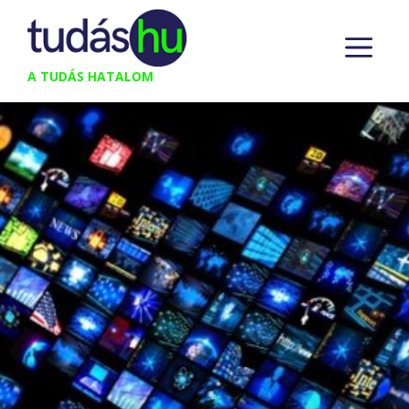
Kilépés
M
a
tartalomba
A TUDÁS HATALOM