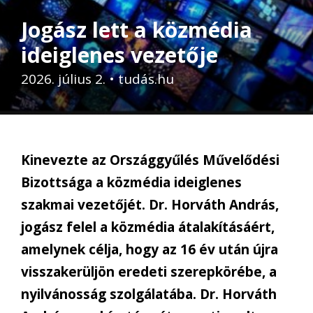
Jogász lett a közmédia
ideiglenes vezetője
2026. július 2.
•
tudás.hu
Kinevezte az Országgyűlés Művelődési
Bizottsága a közmédia ideiglenes
szakmai vezetőjét. Dr. Horváth András,
jogász felel a közmédia átalakításáért,
amelynek célja, hogy az 16 év után újra
visszakerüljön eredeti szerepkörébe, a
nyilvánosság szolgálatába. Dr. Horváth