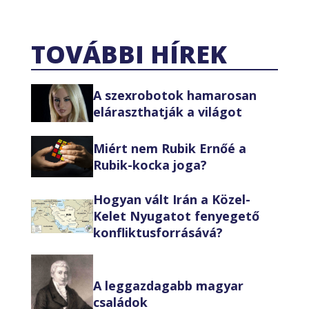
TOVÁBBI HÍREK
A szexrobotok hamarosan
eláraszthatják a világot
Miért nem Rubik Ernőé a
Rubik-kocka joga?
Hogyan vált Irán a Közel-
Kelet Nyugatot fenyegető
konfliktusforrásává?
A leggazdagabb magyar
családok