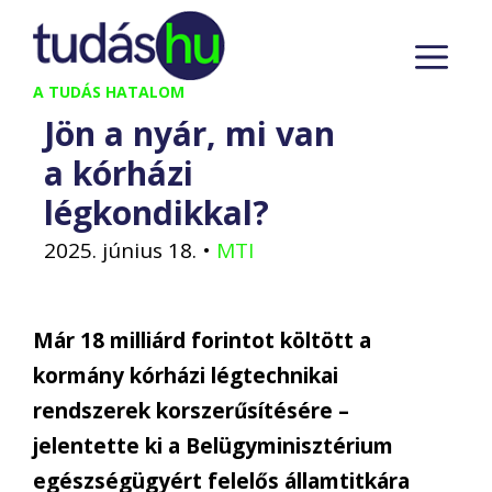
Kilépés
M
a
tartalomba
A TUDÁS HATALOM
Jön a nyár, mi van
a kórházi
légkondikkal?
2025. június 18.
•
MTI
Már 18 milliárd forintot költött a
kormány kórházi légtechnikai
rendszerek korszerűsítésére –
jelentette ki a Belügyminisztérium
egészségügyért felelős államtitkára